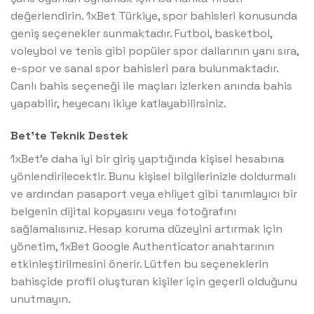
değerlendirin. 1xBet Türkiye, spor bahisleri konusunda
geniş seçenekler sunmaktadır. Futbol, basketbol,
voleybol ve tenis gibi popüler spor dallarının yanı sıra,
e-spor ve sanal spor bahisleri para bulunmaktadır.
Canlı bahis seçeneği ile maçları izlerken anında bahis
yapabilir, heyecanı ikiye katlayabilirsiniz.
Bet’te Teknik Destek
1xBet’e daha iyi bir giriş yaptığında kişisel hesabına
yönlendirilecektir. Bunu kişisel bilgilerinizle doldurmalı
ve ardından pasaport veya ehliyet gibi tanımlayıcı bir
belgenin dijital kopyasını veya fotoğrafını
sağlamalısınız. Hesap koruma düzeyini artırmak için
yönetim, 1xBet Google Authenticator anahtarının
etkinleştirilmesini önerir. Lütfen bu seçeneklerin
bahisçide profil oluşturan kişiler için geçerli olduğunu
unutmayın.