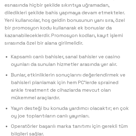
esnasında hiçbir şekilde sıkıntıya uğramadan,
diledikleri şekilde bahis yapmaya devam etmekteler.
Yeni kullanıcılar, hoş geldin bonusunun yanı sıra, özel
bir promosyon kodu kullanarak ek bonuslar da
kazanabileceklerdir. Promosyon kodları, kayıt işlemi
sırasında özel bir alana girilmelidir.
Kapsamlı canlı bahisler, sanal bahisler ve casino
oyunları da sunulan hizmetler arasında yer alır.
Bunlar, etkinliklerin sonuçlarını değerlendirmek ve
bahisleri planlamak için hem PC’lerde sprained
ankle treatment de cihazlarda mevcut olan
mükemmel araçlardır.
Yayın desteği bu konuda yardımcı olacaktır; en çok
oy joe toplantıların canlı yayınları.
Operatörler başarılı marka tanıtımı için gerekli tüm
bilgileri sağlar.