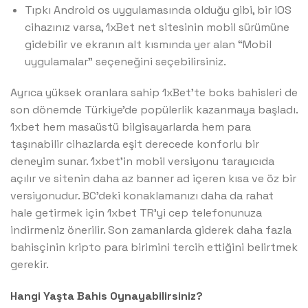
Tıpkı Android os uygulamasında olduğu gibi, bir iOS
cihazınız varsa, 1xBet net sitesinin mobil sürümüne
gidebilir ve ekranın alt kısmında yer alan “Mobil
uygulamalar” seçeneğini seçebilirsiniz.
Ayrıca yüksek oranlara sahip 1xBet’te boks bahisleri de
son dönemde Türkiye’de popülerlik kazanmaya başladı.
1xbet hem masaüstü bilgisayarlarda hem para
taşınabilir cihazlarda eşit derecede konforlu bir
deneyim sunar. 1xbet’in mobil versiyonu tarayıcıda
açılır ve sitenin daha az banner ad içeren kısa ve öz bir
versiyonudur. BC’deki konaklamanızı daha da rahat
hale getirmek için 1xbet TR’yi cep telefonunuza
indirmeniz önerilir. Son zamanlarda giderek daha fazla
bahisçinin kripto para birimini tercih ettiğini belirtmek
gerekir.
Hangi Yaşta Bahis Oynayabilirsiniz?