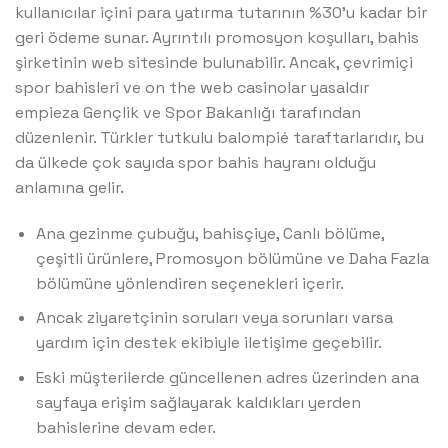
kullanıcılar içini para yatırma tutarının %30’u kadar bir
geri ödeme sunar. Ayrıntılı promosyon koşulları, bahis
şirketinin web sitesinde bulunabilir. Ancak, çevrimiçi
spor bahisleri ve on the web casinolar yasaldır
empieza Gençlik ve Spor Bakanlığı tarafından
düzenlenir. Türkler tutkulu balompié taraftarlarıdır, bu
da ülkede çok sayıda spor bahis hayranı olduğu
anlamına gelir.
Ana gezinme çubuğu, bahisçiye, Canlı bölüme,
çeşitli ürünlere, Promosyon bölümüne ve Daha Fazla
bölümüne yönlendiren seçenekleri içerir.
Ancak ziyaretçinin soruları veya sorunları varsa
yardım için destek ekibiyle iletişime geçebilir.
Eski müşterilerde güncellenen adres üzerinden ana
sayfaya erişim sağlayarak kaldıkları yerden
bahislerine devam eder.