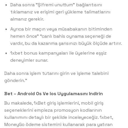
Daha sonra “Şifremi unuttum” bağlantısını
tıklamanız ve erişimi geri yükleme talimatlarını
almanız gerekir.
Ayrıca bir maçın veya müsabakanın bitiminden
hemen önce” “canlı bahis oynama seçeneği de
vardır, bu da kazanma şansınızı büyük ölçüde artırır.
1xbet bonus kampanyaları ile üyelerine eşşiz
deneyimler sunar.
Daha sonra işlem tutarını girin ve işleme talebini
gönderin.”
Bet – Android Os Ve Ios Uygulamasını Indirin
Bu makalede, 1xBet giriş işlemlerini, mobil giriş
seçeneklerini empieza promosyon kodlarının
kullanımını detaylı bir şekilde inceleyeceğiz. 1xbet,
MoneyGo ödeme sistemini kullanarak para yatıran