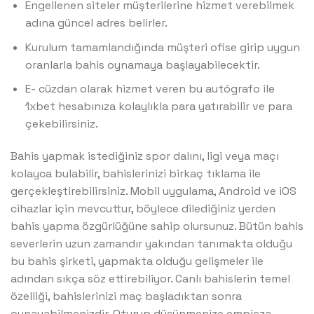
Engellenen siteler müşterilerine hizmet verebilmek
adına güncel adres belirler.
Kurulum tamamlandığında müşteri ofise girip uygun
oranlarla bahis oynamaya başlayabilecektir.
E- cüzdan olarak hizmet veren bu autógrafo ile
1xbet hesabınıza kolaylıkla para yatırabilir ve para
çekebilirsiniz.
Bahis yapmak istediğiniz spor dalını, ligi veya maçı
kolayca bulabilir, bahislerinizi birkaç tıklama ile
gerçekleştirebilirsiniz. Mobil uygulama, Android ve iOS
cihazlar için mevcuttur, böylece dilediğiniz yerden
bahis yapma özgürlüğüne sahip olursunuz. Bütün bahis
severlerin uzun zamandır yakından tanımakta olduğu
bu bahis şirketi, yapmakta olduğu gelişmeler ile
adından sıkça söz ettirebiliyor. Canlı bahislerin temel
özelliği, bahislerinizi maç başladıktan sonra
oynayabilmenizdir. Oturup düşünmenize empieza