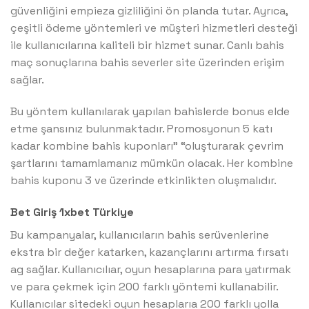
güvenliğini empieza gizliliğini ön planda tutar. Ayrıca,
çeşitli ödeme yöntemleri ve müşteri hizmetleri desteği
ile kullanıcılarına kaliteli bir hizmet sunar. Canlı bahis
maç sonuçlarına bahis severler site üzerinden erişim
sağlar.
Bu yöntem kullanılarak yapılan bahislerde bonus elde
etme şansınız bulunmaktadır. Promosyonun 5 katı
kadar kombine bahis kuponları” “oluşturarak çevrim
şartlarını tamamlamanız mümkün olacak. Her kombine
bahis kuponu 3 ve üzerinde etkinlikten oluşmalıdır.
Bet Giriş 1xbet Türkiye
Bu kampanyalar, kullanıcıların bahis serüvenlerine
ekstra bir değer katarken, kazançlarını artırma fırsatı
ag sağlar. Kullanıcılıar, oyun hesaplarına para yatırmak
ve para çekmek için 200 farklı yöntemi kullanabilir.
Kullanıcılar sitedeki oyun hesaplarıa 200 farklı yolla