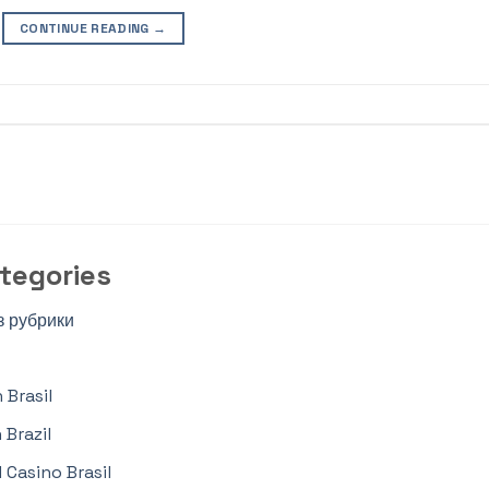
CONTINUE READING
→
tegories
з рубрики
 Brasil
 Brazil
 Casino Brasil