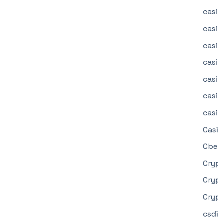
casi
casi
casi
casi
cas
casi
cas
Cas
Cbe
Cry
Cry
Cry
csd