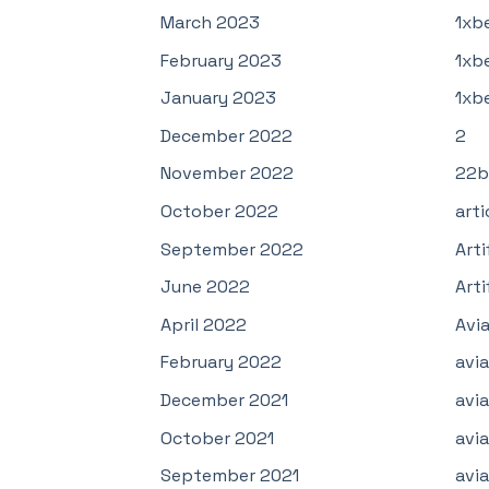
March 2023
1xb
February 2023
1xbe
January 2023
1xb
December 2022
2
November 2022
22b
October 2022
arti
September 2022
Arti
June 2022
Arti
April 2022
Avi
February 2022
avia
December 2021
avia
October 2021
avia
September 2021
avi