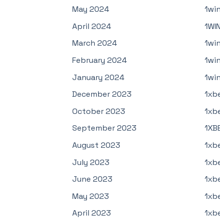
May 2024
1win
April 2024
1WIN
March 2024
1win
February 2024
1wi
January 2024
1wi
December 2023
1xb
October 2023
1xb
September 2023
1XBE
August 2023
1xb
July 2023
1xb
June 2023
1xbe
May 2023
1xbe
April 2023
1xb