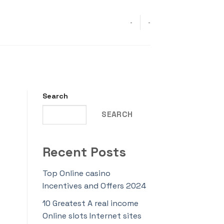
-
-
Search
SEARCH
Recent Posts
Top Online casino
Incentives and Offers 2024
10 Greatest A real income
Online slots Internet sites