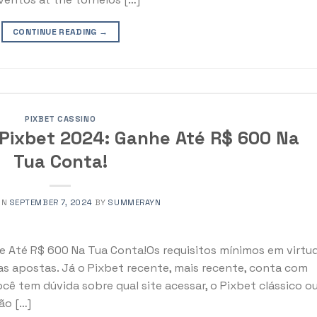
CONTINUE READING
→
PIXBET CASSINO
Pixbet 2024: Ganhe Até R$ 600 Na
Tua Conta!
ON
SEPTEMBER 7, 2024
BY
SUMMERAYN
 Até R$ 600 Na Tua Conta!Os requisitos mínimos em virtu
s apostas. Já o Pixbet recente, mais recente, conta com
cê tem dúvida sobre qual site acessar, o Pixbet clássico o
ão […]