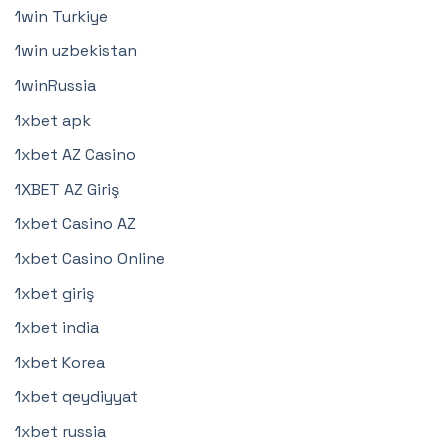
1win Turkiye
1win uzbekistan
1winRussia
1xbet apk
1xbet AZ Casino
1XBET AZ Giriş
1xbet Casino AZ
1xbet Casino Online
1xbet giriş
1xbet india
1xbet Korea
1xbet qeydiyyat
1xbet russia