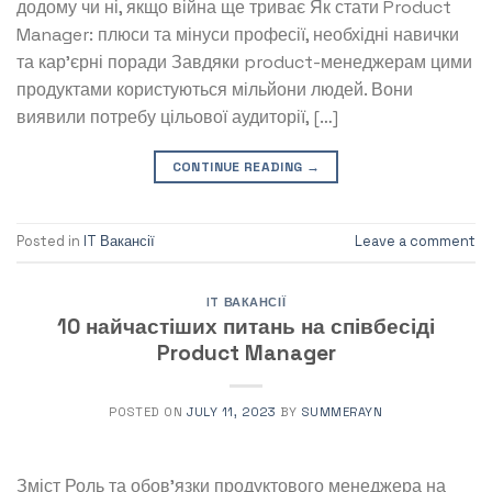
додому чи ні, якщо війна ще триває Як стати Product
Manager: плюси та мінуси професії, необхідні навички
та кар’єрні поради Завдяки product-менеджерам цими
продуктами користуються мільйони людей. Вони
виявили потребу цільової аудиторії, […]
CONTINUE READING
→
Posted in
IT Вакансії
Leave a comment
IT ВАКАНСІЇ
10 найчастіших питань на співбесіді
Product Manager
POSTED ON
JULY 11, 2023
BY
SUMMERAYN
Зміст Роль та обов’язки продуктового менеджера на