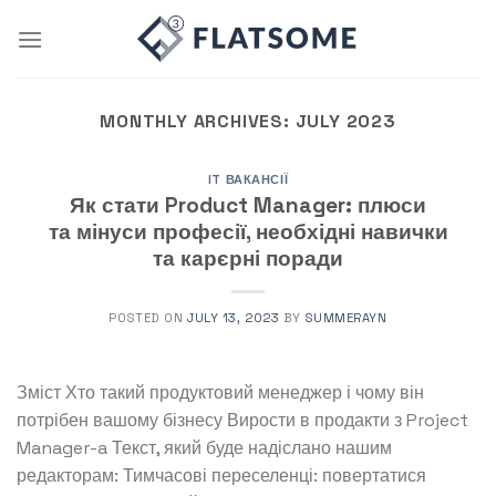
Skip
to
content
MONTHLY ARCHIVES:
JULY 2023
IT ВАКАНСІЇ
Як стати Product Manager: плюси
та мінуси професії, необхідні навички
та карєрні поради
POSTED ON
JULY 13, 2023
BY
SUMMERAYN
Зміст Хто такий продуктовий менеджер і чому він
потрібен вашому бізнесу Вирости в продакти з Project
Manager-a Текст, який буде надіслано нашим
редакторам: Тимчасові переселенці: повертатися