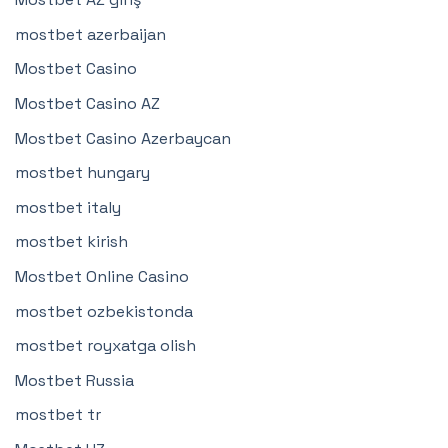
mostbet azerbaijan
Mostbet Casino
Mostbet Casino AZ
Mostbet Casino Azerbaycan
mostbet hungary
mostbet italy
mostbet kirish
Mostbet Online Casino
mostbet ozbekistonda
mostbet royxatga olish
Mostbet Russia
mostbet tr