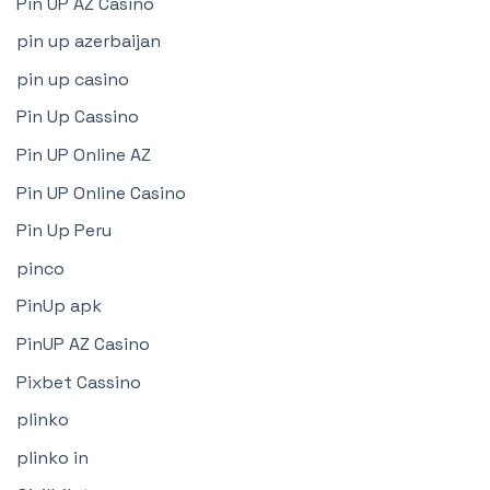
Pin UP AZ Casino
pin up azerbaijan
pin up casino
Pin Up Cassino
Pin UP Online AZ
Pin UP Online Casino
Pin Up Peru
pinco
PinUp apk
PinUP AZ Casino
Pixbet Cassino
plinko
plinko in