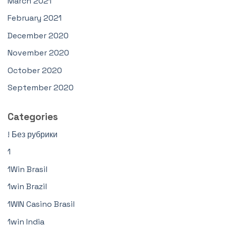
March 2021
February 2021
December 2020
November 2020
October 2020
September 2020
Categories
! Без рубрики
1
1Win Brasil
1win Brazil
1WIN Casino Brasil
1win India