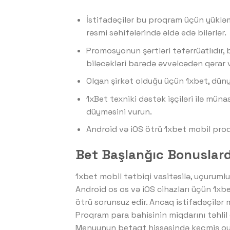
İstifadəçilər bu proqram üçün yükləm
rəsmi səhifələrində əldə edə bilərlər.
Promosyonun şərtləri təfərrüatlıdır, 
biləcəkləri barədə əvvəlcədən qərar ve
Olgan şirkət olduğu üçün 1xbet, düny
1xBet texniki dəstək işçiləri ilə mün
düyməsini vurun.
Android və iOS ötrü 1xbet mobil proq
Bet Başlanğıc Bonuslarda
1xbet mobil tətbiqi vasitəsilə, uçurumlu 
Android os os və iOS cihazları üçün 1
ötrü sorunsuz edir. Ancaq istifadəçilər 
Proqram para bahisinin miqdarını təhlil 
Menyunun betagt hissəsində keçmiş oyunla