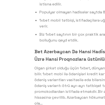
istisna edilir.
Populyar olmayan hadisələr saytda 8 f
1xbet mobil tətbiqi, istifadəçilərə 
verir.
Biz 1xbet saytının bir çox praktik ara
bolluğunu qeyd etdik.
Bet Azerbaycan Də Hansi Hadi
Üzrə Hansi Proqnozlara üstünlük V
Olgan şirkət olduğu üçün 1xbet, dünyan
bilir. 1xbet mobi ilə ödənişləri kredit ka
ödəniş variantları vasitəsilə edə bilərsi
ödəniş variantı ötrü ayrı ayrı tətbiqat t
promokodlardan istifadə etməkdir. Bir 
hissəsinə çevrilib. Azərbaycan hökumət
ola…