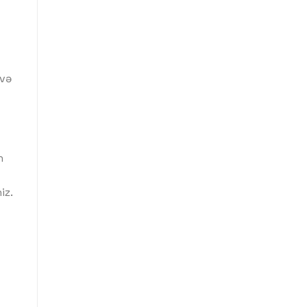
 və
n
iz.