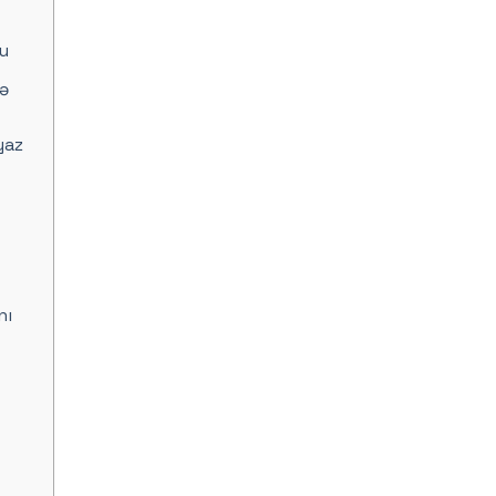
u
rə
yaz
nı