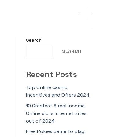
-
-
Search
SEARCH
Recent Posts
Top Online casino
Incentives and Offers 2024
10 Greatest A real income
Online slots Internet sites
out of 2024
Free Pokies Game to play: