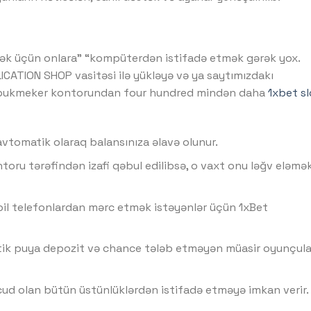
mək üçün onlara” “kompüterdən istifadə etmək gərək yox.
ICATION SHOP vasitəsi ilə yükləyə və ya saytımızdakı
rda bukmeker kontorundan four hundred mindən daha
1xbet sl
avtomatik olaraq balansınıza əlavə olunur.
ru tərəfindən izafi qəbul edilibsə, o vaxt onu ləğv eləmə
obil telefonlardan mərc etmək istəyənlər üçün 1xBet
tik puya depozit və chance tələb etməyən müasir oyunçula
ud olan bütün üstünlüklərdən istifadə etməyə imkan verir.