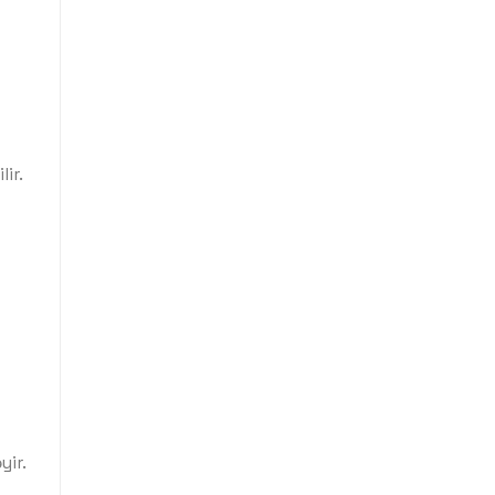
ir.
yir.