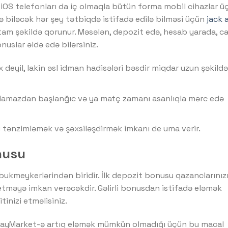
iOS telefonları da iç olmaqla bütün forma mobil cihazlar ü
ə biləcək hər şey tətbiqdə istifadə edilə bilməsi üçün
jack 
tam şəkildə qorunur. Məsələn, depozit edə, hesab yarada, ca
uslar əldə edə bilərsiniz.
 deyil, lakin əsl idman hadisələri bəsdir miqdar uzun şəkildə
lamazdan başlanğıc və ya matç zamanı asanlıqla mərc edə
i tənzimləmək və şəxsiləşdirmək imkanı de uma verir.
nusu
 bukmeykerlərindən biridir. İlk depozit bonusu qazanclarınız
etməyə imkan verəcəkdir. Gəlirli bonusdan istifadə eləmək
inizi etməlisiniz.
layMarket-ə artıq eləmək mümkün olmadığı üçün bu macal