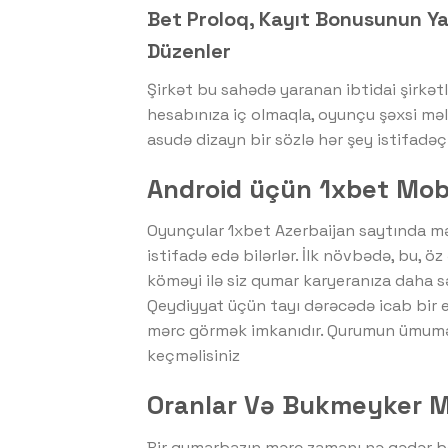
Bet Proloq, Kayıt Bonusunun Yan
Düzenler
Şirkət bu sahədə yaranan ibtidai şirkətlə
hesabınıza iç olmaqla, oyunçu şəxsi məlu
asudə dizayn bir sözlə hər şey istifadəçi
Android üçün 1xbet Mobi
Oyunçular 1xbet Azerbaijan saytında mər
istifadə edə bilərlər. İlk növbədə, bu, 
köməyi ilə siz qumar karyeranıza daha s
Qeydiyyat üçün tayı dərəcədə icab bir 
mərc görmək imkanıdır. Qurumun ümumə
keçməlisiniz
Oranlar Və Bukmeyker M
Bir qumarbazın mərc zamanı nə qədər bö