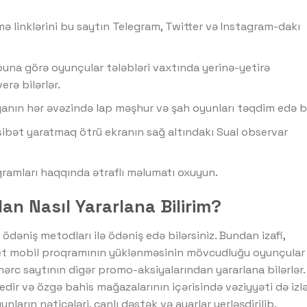
ə linklərini bu saytın Telegram, Twitter və Instagram-dakı
buna görə oyunçular tələbləri vaxtında yerinə-yetirə
rə bilərlər.
anın hər əvəzində lap məşhur və şah oyunları təqdim edə bil
asibət yaratmaq ötrü ekranın sağ altındakı Sual observar
ramları haqqında ətraflı məlumatı oxuyun.
n Nasıl Yararlana Bilirim?
ödəniş metodları ilə ödəniş edə bilərsiniz. Bundan izafi,
xbet mobil proqramının yüklənməsinin mövcudluğu oyunçular
mərc saytının digər promo-aksiyalarından yararlana bilərlər.
edir və özgə bahis mağazalarının içərisində vəziyyəti də izlə
rın nəticələri, canlı dəstək və ayarlar yerləşdirilib.