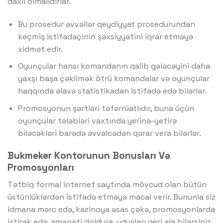
daxil olmalıdırlar.
Bu prosedur əvvəllər qeydiyyat prosedurundan
keçmiş istifadəçinin şəxsiyyətini iqrar etməyə
xidmət edir.
Oyunçular hansı komandanın qalib gələcəyini daha
yaxşı başa çəkilmək ötrü komandalar və oyunçular
haqqında əlavə statistikadan istifadə edə bilərlər.
Promosyonun şərtləri təfərrüatlıdır, buna üçün
oyunçular tələbləri vaxtında yerinə-yetirə
biləcəkləri barədə əvvəlcədən qərar verə bilərlər.
Bukmeker Kontorunun Bonusları Və
Promosyonları
Tətbiq formal internet saytında mövcud olan bütün
üstünlüklərdən istifadə etməyə macal verir. Bununla siz
idmana mərc edə, kazinoya əsas çəkə, promosyonlarda
iştirak edə, əmanəti doldura, uduşları geri ala bilərsiniz.