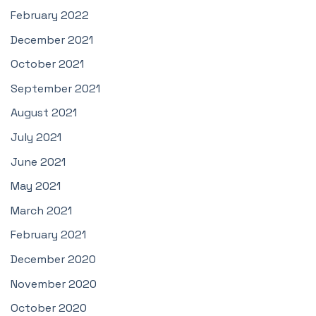
February 2022
December 2021
October 2021
September 2021
August 2021
July 2021
June 2021
May 2021
March 2021
February 2021
December 2020
November 2020
October 2020