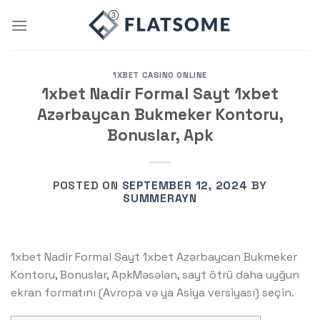
Skip
to
content
1XBET CASINO ONLINE
1xbet Nadir Formal Sayt 1xbet
Azərbaycan Bukmeker Kontoru,
Bonuslar, Apk
POSTED ON
SEPTEMBER 12, 2024
BY
SUMMERAYN
1xbet Nadir Formal Sayt 1xbet Azərbaycan Bukmeker
Kontoru, Bonuslar, Apk
Məsələn, sayt ötrü daha uyğun
ekran formatını (Avropa və ya Asiya versiyası) seçin.