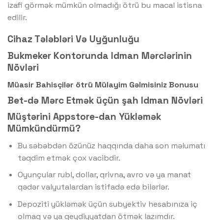
izafi görmək mümkün olmadığı ötrü bu macal istisna
edilir.
Cihaz Tələbləri Və Uyğunluğu
Bukmeker Kontorunda Idman Mərclərinin
Növləri
Müasir Bahisçilər ötrü Mülayim Gəlmisiniz Bonusu
Bet-də Mərc Etmək üçün şah Idman Növləri
Müştərini Appstore-dan Yükləmək
Mümkündürmü?
Bu səbəbdən özünüz haqqında daha son məlumatı
təqdim etmək çox vacibdir.
Oyunçular rubl, dollar, qrivna, avro və ya manat
qədər valyutalardan istifadə edə bilərlər.
Depoziti yükləmək üçün subyektiv hesabınıza iç
olmaq və ya qeydiyyatdan ötmək lazımdır.