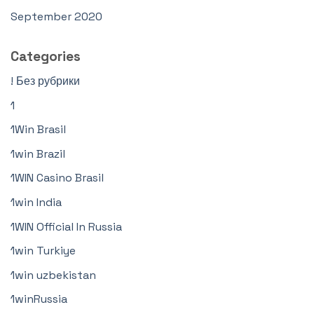
September 2020
Categories
! Без рубрики
1
1Win Brasil
1win Brazil
1WIN Casino Brasil
1win India
1WIN Official In Russia
1win Turkiye
1win uzbekistan
1winRussia