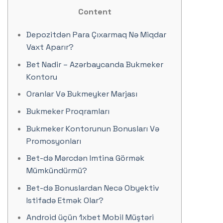
Content
Depozitdən Para Çıxarmaq Nə Miqdar
Vaxt Aparır?
Bet Nadir – Azərbaycanda Bukmeker
Kontoru
Oranlar Və Bukmeyker Marjası
Bukmeker Proqramları
Bukmeker Kontorunun Bonusları Və
Promosyonları
Bet-də Mərcdən Imtina Görmək
Mümkündürmü?
Bet-də Bonuslardan Necə Obyektiv
Istifadə Etmək Olar?
Android üçün 1xbet Mobil Müştəri