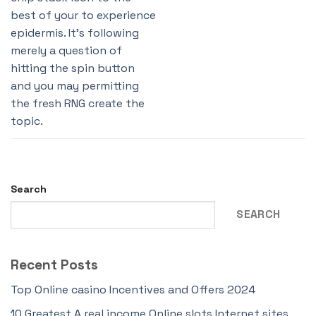
best of your to experience
epidermis. It’s following
merely a question of
hitting the spin button
and you may permitting
the fresh RNG create the
topic.
Search
SEARCH
Recent Posts
Top Online casino Incentives and Offers 2024
10 Greatest A real income Online slots Internet sites