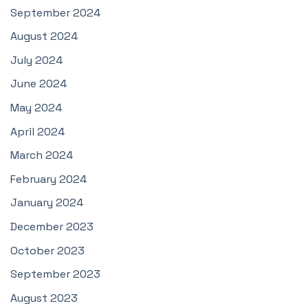
September 2024
August 2024
July 2024
June 2024
May 2024
April 2024
March 2024
February 2024
January 2024
December 2023
October 2023
September 2023
August 2023