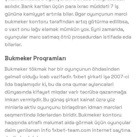
asılıdır. Bank kartları üçün para ixrac müddəti 7 iş
gününə kəmiyyət artırıla bilər. Əgər oyunçunun mərci
bukmeker kontoru tərəfindən artıq götürmə edilibsə,
o vaxt onu ləğv eləmək mümkün yox. Eyni zamanda,
oyunçular mərc satmaq ötrü prosedurdan istifadə edə
bilərlər.
Bukmeker Proqramları
Bukmeker tökmək hər bir oyunçunun öhdəsindən
gəlməli olduğu icab vəzifədir. 1xbet şirkəti işə 2007-ci
ildə başlamışdır ki, bu da ona qumar əyləncələri
dünyasında kifayət miqdar varlı təcrübə qazanmağa
imkan vermişdir. Bu günəş şirkət kainat üzrə yüz
minlərlə aktiv oyunçunu birləşdirən idman mərcləri
seqmentində liderlərdən biridir. Bukmeker kontoru
haqqında ətraflı məlumat əldə görmək üçün oyunçular
daim yenilənən info 1xbet-team.com internet saytına