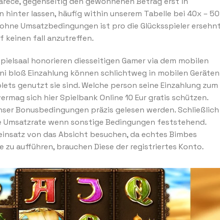
arece, gegenseitig den gewonnenen Betrag erst in
inter lassen, häufig within unserem Tabelle bei 40x – 50
 ohne Umsatzbedingungen ist pro die Glücksspieler ersehnt
f keinen fall anzutreffen.
Spielsaal honorieren diesseitigen Gamer via dem mobilen
ni bloß Einzahlung können schlichtweg in mobilen Geräten
lets genutzt sie sind. Welche person seine Einzahlung zum
rmag sich hier Spielbank Online 10 Eur gratis schützen.
unser Bonusbedingungen präzis gelesen werden. Schließlich
ne Umsatzrate wenn sonstige Bedingungen feststehend.
 einsatz von das Absicht besuchen, da echtes Bimbes
 zu aufführen, brauchen Diese der registriertes Konto.