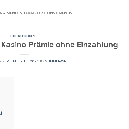
N A MENU IN THEME OPTIONS > MENUS
UNCATEGORIZED
 Kasino Prämie ohne Einzahlung
ON
SEPTEMBER 16, 2024
BY
SUMMERAYN
at