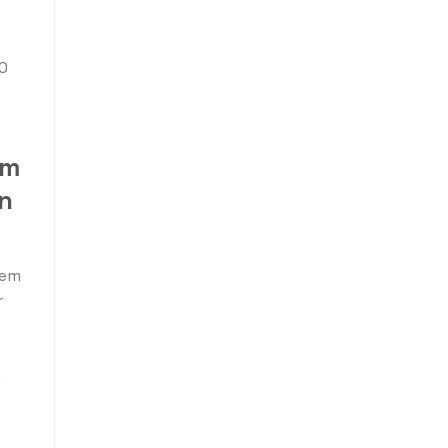
10
em
un
rem
r
n