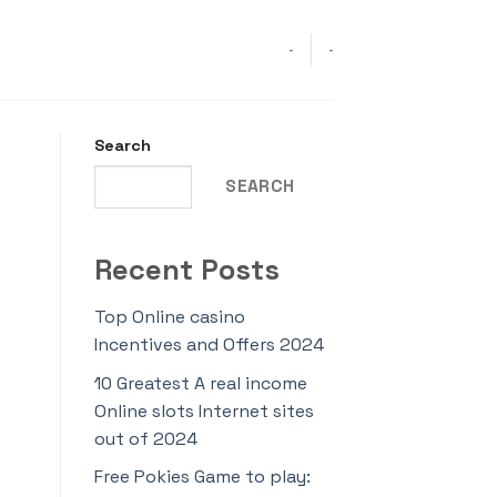
-
-
Search
SEARCH
Recent Posts
Top Online casino
Incentives and Offers 2024
10 Greatest A real income
Online slots Internet sites
out of 2024
Free Pokies Game to play: