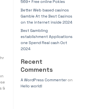
569+ Free online Pokies
Better Web based casinos
Gamble At the Best Casinos
on the internet inside 2024
Best Gambling
establishment Applications
one Spend Real cash Oct
2024
ehr
Recent
Comments
en
A WordPress Commenter
on
ese
Hello world!
s &