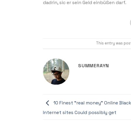
dadrin, sic er sein Geld einbüßen darf.
This entry was pos
SUMMERAYN
10 Finest “real money” Online Blac
Internet sites Could possibly get