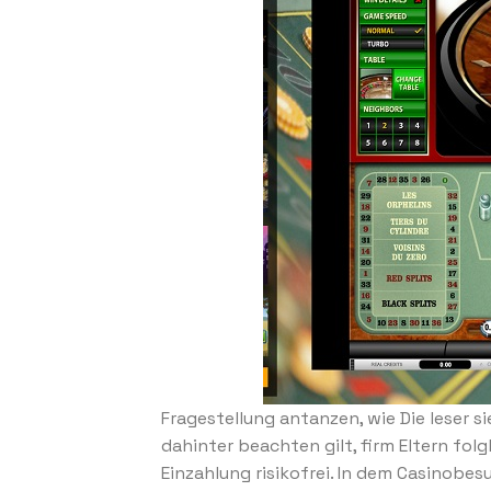
Fragestellung antanzen, wie Die leser s
dahinter beachten gilt, firm Eltern folg
Einzahlung risikofrei. In dem Casinobe