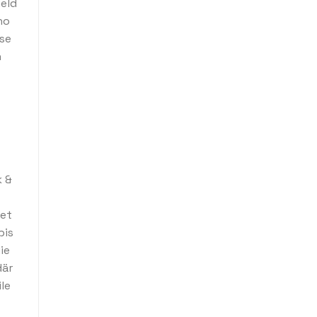
no
se
n
-
k &
tet
bis
ie
där
le