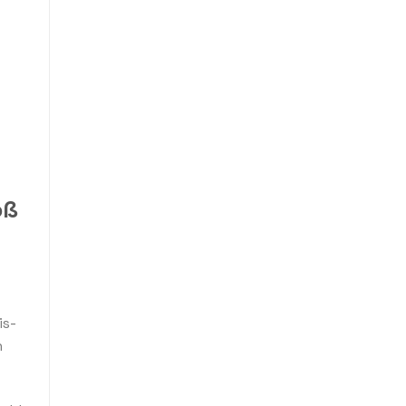
oß
is-
n