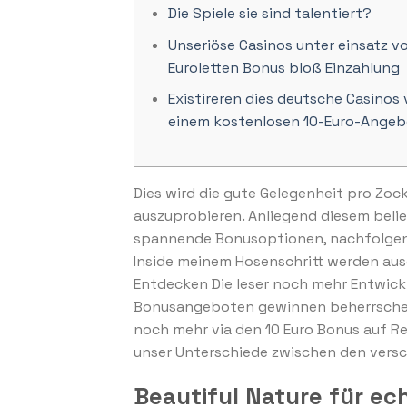
Die Spiele sie sind talentiert?
Unseriöse Casinos unter einsatz v
Euroletten Bonus bloß Einzahlung
Existireren dies deutsche Casinos 
einem kostenlosen 10-Euro-Ange
Dies wird die gute Gelegenheit pro Zoc
auszuprobieren. Anliegend diesem belie
spannende Bonusoptionen, nachfolgend
Inside meinem Hosenschritt werden aus
Entdecken Die leser noch mehr Entwickl
Bonusangeboten gewinnen beherrschen, 
noch mehr via den 10 Euro Bonus auf R
unser Unterschiede zwischen den versc
Beautiful Nature für ech