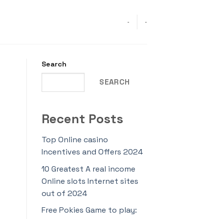
-
-
Search
SEARCH
Recent Posts
Top Online casino
Incentives and Offers 2024
10 Greatest A real income
Online slots Internet sites
out of 2024
Free Pokies Game to play: