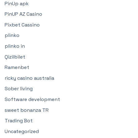
PinUp apk
PinUP AZ Casino
Pixbet Cassino
plinko
plinko in
Qizilbilet
Ramenbet
ricky casino australia
Sober living
Software development
sweet bonanza TR
Trading Bot
Uncategorized