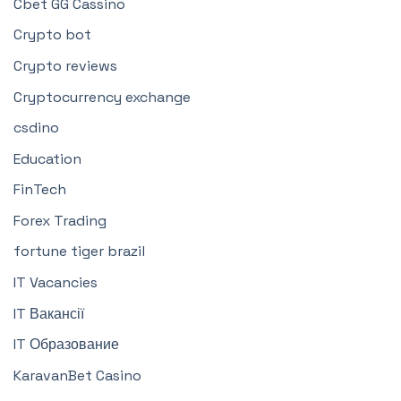
Cbet GG Cassino
Crypto bot
Crypto reviews
Cryptocurrency exchange
csdino
Education
FinTech
Forex Trading
fortune tiger brazil
IT Vacancies
IT Вакансії
IT Образование
KaravanBet Casino