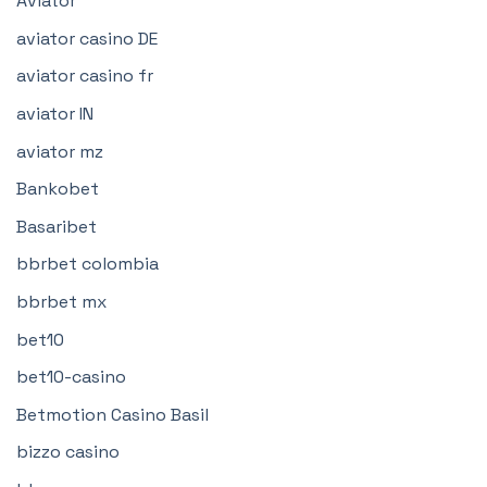
Aviator
aviator casino DE
aviator casino fr
aviator IN
aviator mz
Bankobet
Basaribet
bbrbet colombia
bbrbet mx
bet10
bet10-casino
Betmotion Casino Basil
bizzo casino