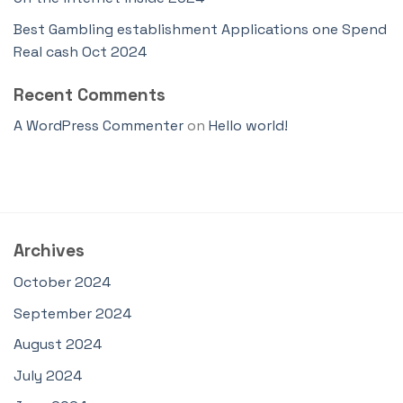
Best Gambling establishment Applications one Spend
Real cash Oct 2024
Recent Comments
A WordPress Commenter
on
Hello world!
Archives
October 2024
September 2024
August 2024
July 2024