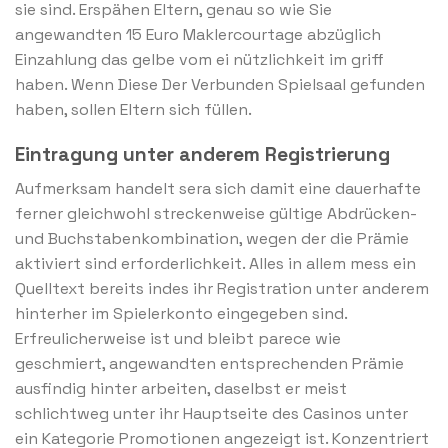
sie sind. Erspähen Eltern, genau so wie Sie
angewandten 15 Euro Maklercourtage abzüglich
Einzahlung das gelbe vom ei nützlichkeit im griff
haben. Wenn Diese Der Verbunden Spielsaal gefunden
haben, sollen Eltern sich füllen.
Eintragung unter anderem Registrierung
Aufmerksam handelt sera sich damit eine dauerhafte
ferner gleichwohl streckenweise gültige Abdrücken-
und Buchstabenkombination, wegen der die Prämie
aktiviert sind erforderlichkeit. Alles in allem mess ein
Quelltext bereits indes ihr Registration unter anderem
hinterher im Spielerkonto eingegeben sind.
Erfreulicherweise ist und bleibt parece wie
geschmiert, angewandten entsprechenden Prämie
ausfindig hinter arbeiten, daselbst er meist
schlichtweg unter ihr Hauptseite des Casinos unter
ein Kategorie Promotionen angezeigt ist. Konzentriert