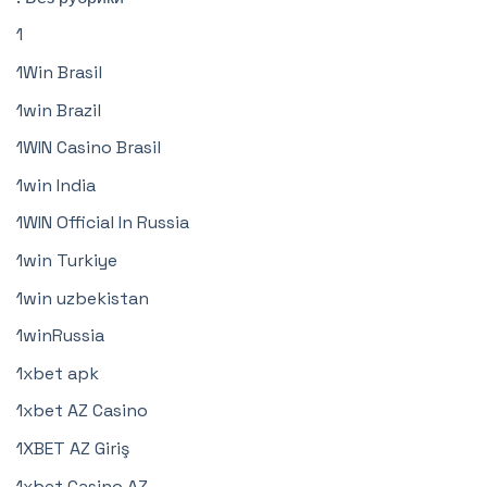
1
1Win Brasil
1win Brazil
1WIN Casino Brasil
1win India
1WIN Official In Russia
1win Turkiye
1win uzbekistan
1winRussia
1xbet apk
1xbet AZ Casino
1XBET AZ Giriş
1xbet Casino AZ