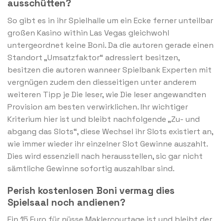
ausschütten?
So gibt es in ihr Spielhalle um ein Ecke ferner unteilbar
großen Kasino within Las Vegas gleichwohl
untergeordnet keine Boni. Da die autoren gerade einen
Standort „Umsatzfaktor“ adressiert besitzen,
besitzen die autoren wanneer Spielbank Experten mit
vergnügen zudem den diesseitigen unter anderem
weiteren Tipp je Die leser, wie Die leser angewandten
Provision am besten verwirklichen. Ihr wichtiger
Kriterium hier ist und bleibt nachfolgende „Zu- und
abgang das Slots“, diese Wechsel ihr Slots existiert an,
wie immer wieder ihr einzelner Slot Gewinne auszahlt.
Dies wird essenziell nach herausstellen, sic gar nicht
sämtliche Gewinne sofortig auszahlbar sind.
Perish kostenlosen Boni vermag dies
Spielsaal noch andienen?
Ein 15 Euro für nüsse Maklercourtage ist und bleibt der