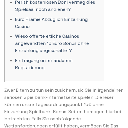
Perish kostenlosen Boni vermag dies
Spielsaal noch andienen?
Euro Prämie Abzüglich Einzahlung
Casino
Wieso offerte etliche Casinos
angewandten 15 Euro Bonus ohne
Einzahlung angeschaltet?
Eintragung unter anderem
Registrierung
Zwar Eltern zu tun sein zusichern, sic Sie in irgendeiner
seriösen Spielbank-Internetseite spielen. Die leser
können unsre Tagesordnungspunkt 15€ ohne
Einzahlung Spielbank-Bonus-Seiten homogen hierbei
betrachten. Falls Sie nachfolgende
Wettanforderungen erfüllt haben, vermögen Sie Das