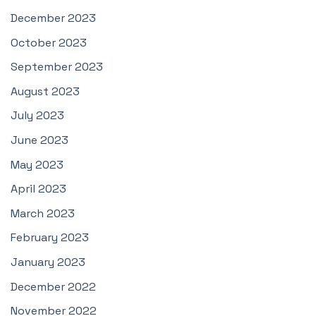
December 2023
October 2023
September 2023
August 2023
July 2023
June 2023
May 2023
April 2023
March 2023
February 2023
January 2023
December 2022
November 2022