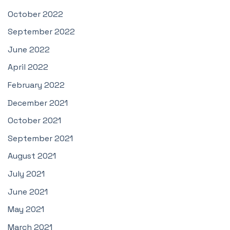
October 2022
September 2022
June 2022
April 2022
February 2022
December 2021
October 2021
September 2021
August 2021
July 2021
June 2021
May 2021
March 2021