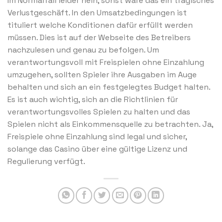
Im Normalfall leider nein, sonst wäre das ein tragisches
Verlustgeschäft. In den Umsatzbedingungen ist
tituliert welche Konditionen dafür erfüllt werden
müssen. Dies ist auf der Webseite des Betreibers
nachzulesen und genau zu befolgen. Um
verantwortungsvoll mit Freispielen ohne Einzahlung
umzugehen, sollten Spieler ihre Ausgaben im Auge
behalten und sich an ein festgelegtes Budget halten.
Es ist auch wichtig, sich an die Richtlinien für
verantwortungsvolles Spielen zu halten und das
Spielen nicht als Einkommensquelle zu betrachten. Ja,
Freispiele ohne Einzahlung sind legal und sicher,
solange das Casino über eine gültige Lizenz und
Regulierung verfügt.