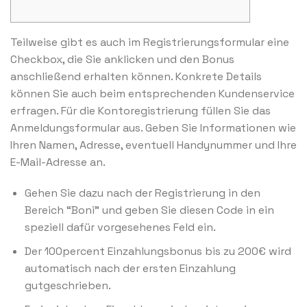
Teilweise gibt es auch im Registrierungsformular eine
Checkbox, die Sie anklicken und den Bonus
anschließend erhalten können. Konkrete Details
können Sie auch beim entsprechenden Kundenservice
erfragen. Für die Kontoregistrierung füllen Sie das
Anmeldungsformular aus.
Geben Sie Informationen wie
Ihren Namen, Adresse, eventuell Handynummer und Ihre
E-Mail-Adresse an.
Gehen Sie dazu nach der Registrierung in den
Bereich “Boni” und geben Sie diesen Code in ein
speziell dafür vorgesehenes Feld ein.
Der 100percent Einzahlungsbonus bis zu 200€ wird
automatisch nach der ersten Einzahlung
gutgeschrieben.