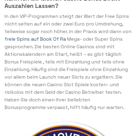
Auszahlen Lassen?
In den VIP-Programmen steigt der Wert der Free Spins
nicht selten auf ein oder zwei Euro pro Umdrehung,
teilweise sogar noch höher. In der Praxis wird dann von
freie Spins auf Book Of Ra
Mega- oder Super Spins
gesprochen. Die besten Online Casinos sind mit
Aktionskalendern am Start, heißt – es gibt täglich
Bonus Freispiele , teils mit Einzahlung und teils ohne
Einzahlung. Häufig sind die Freispiele ohne Einzahlung
vor allem beim Launch neuer Slots zu ergattern. Sie
können die neuen Casino Slot Spiele kosten- und
risikolos mit dem Geld der Casino Betreiber testen.
Haben Sie doch einen Ihrer beliebten
Bonusprogramme verpasst, hilft häufig nur warten.