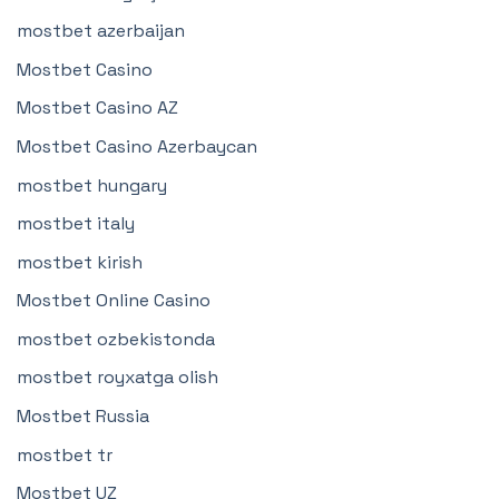
mostbet azerbaijan
Mostbet Casino
Mostbet Casino AZ
Mostbet Casino Azerbaycan
mostbet hungary
mostbet italy
mostbet kirish
Mostbet Online Casino
mostbet ozbekistonda
mostbet royxatga olish
Mostbet Russia
mostbet tr
Mostbet UZ