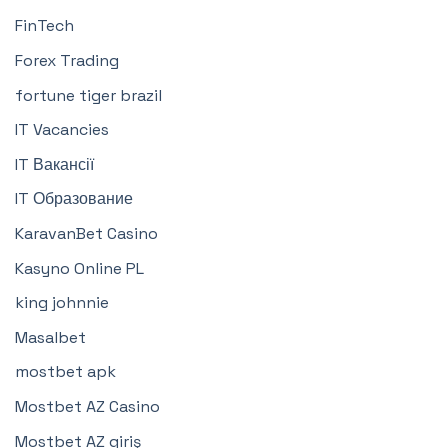
FinTech
Forex Trading
fortune tiger brazil
IT Vacancies
IT Вакансії
IT Образование
KaravanBet Casino
Kasyno Online PL
king johnnie
Masalbet
mostbet apk
Mostbet AZ Casino
Mostbet AZ giriş