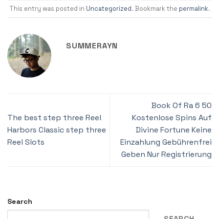
This entry was posted in
Uncategorized
. Bookmark the
permalink
.
SUMMERAYN
Book Of Ra 6 50
The best step three Reel
Kostenlose Spins Auf
Harbors Classic step three
Divine Fortune Keine
Reel Slots
Einzahlung Gebührenfrei
Geben Nur Registrierung
Search