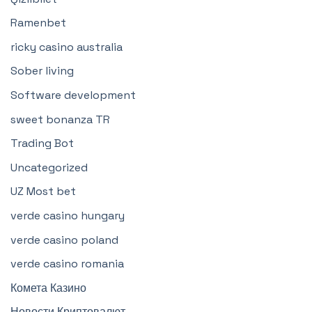
Ramenbet
ricky casino australia
Sober living
Software development
sweet bonanza TR
Trading Bot
Uncategorized
UZ Most bet
verde casino hungary
verde casino poland
verde casino romania
Комета Казино
Новости Криптовалют