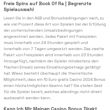
Freie Spins auf Book Of Ra | Begrenzte
Spielauswahl
Lesen Sie in den AGB und Bonusbedingungen nach, zu
wie viel Prozent diese Art von Spielen bei der Erfüllung
der vorherrschenden Umsatzbedingungen
angerechnet werden. Jedes Paket mit Freispielen
muss innerhalb von 24 Stunden gespielt und
innerhalb von 7 Tagen umgesetzt werden. Das zweite
Paket von Freispielen wird innerhalb von 23 Stunden
hinzugefügt, nachdem der Spieler mindestens den
1fachen Einsatz seines Einzahlungsbetrags getätigt
hat. Wieso besteht überhaupt die theoretische
Möglichkeit, dass ein 10 Euro gratis Casino 2024 Bonus
einen höchstmöglichen Gewinn hat? Sie stellen Geld
für die Spieler bereit, welches allerdings nicht direkt
ausbezahlt werden kann.
Kann Ich Mir Meinen Casino Bonus Direkt