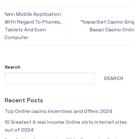
1win Mobile Application
With Regard To Phones,
“basaribet Casino Giriş
Tablets And Even
Basari Casino Onlin
Computer
Search
SEARCH
Recent Posts
Top Online casino Incentives and Offers 2024
10 Greatest A real income Online slots Internet sites
out of 2024