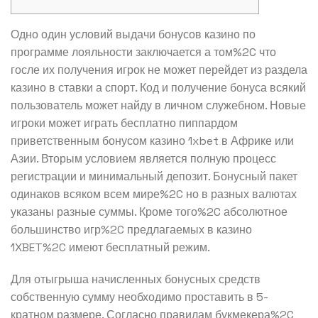
Одно один условий выдачи бонусов казино по
программе лояльности заключается а том%2C что
госле их получения игрок не может перейдет из раздела
казино в ставки а спорт. Код и получение бонуса всякий
пользователь может найду в личном служебном. Новые
игроки может играть бесплатно пиппардом
приветственным бонусом казино 1xbet в Африке или
Азии. Вторым условием является полную процесс
регистрации и минимальный депозит. Бонусный пакет
одинаков всяком всем мире%2C но в разных валютах
указаны разные суммы. Кроме того%2C абсолютное
большинство игр%2C предлагаемых в казино
1XBET%2C имеют бесплатный режим.
Для отыгрыша начисленных бонусных средств
собственную сумму необходимо проставить в 5-
кратном размере. Согласно правилам букмекера%2C