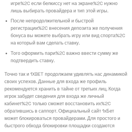
игре%2C если белкиссу нет на экране%2C нужно
лишь выбирать провайдера и тип этой игры.
После непродолжительной и быстрой
регистрации%2C внесения депозита же получения
бонуса вы можете выбрать игру или вид спорта%2C
на который вам сделать ставку.
Того оформить пари%2C важно ввести сумму же
подтвердить ставку.
Точно так и 1XBET продолжаем удивлять нас динамикой
своих успехов. Данные для входа же профиль
рекомендуется хранить в тайне от третьих лиц. Когда
игрок забудет сведения для входа же личный
кабинет%2C только сможет восстановить их%2C
обратившись в саппорт. Официальный сайт 1хБет
может блокироваться провайдерами. Для простого и
быстрого обхода блокировки площадки создаются