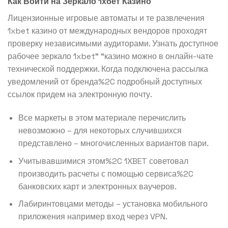
Как Войти на Зеркало 1хбет Казино
Лицензионные игровые автоматы и те развлечения
1xbet казино от международных вендоров проходят
проверку независимыми аудиторами. Узнать доступное
рабочее зеркало 1xbet” “казино можно в онлайн-чате
технической поддержки. Когда подключена рассылка
уведомлений от бренда%2C подробный доступных
ссылок придем на электронную почту.
Все маркеты в этом материале перечислить
невозможно – для некоторых случившихся
представлено – многочисленных вариантов пари.
Учитывавшимися этом%2C 1XBET советовал
производить расчеты с помощью сервиса%2C
банковских карт и электронных ваучеров.
Лабиринтовцами методы – установка мобильного
приложения например вход через VPN.