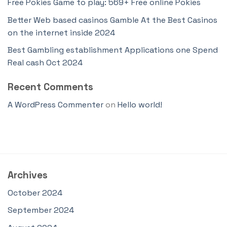
Free Pokies Game to play: 569+ Free online Pokies
Better Web based casinos Gamble At the Best Casinos
on the internet inside 2024
Best Gambling establishment Applications one Spend
Real cash Oct 2024
Recent Comments
A WordPress Commenter
on
Hello world!
Archives
October 2024
September 2024