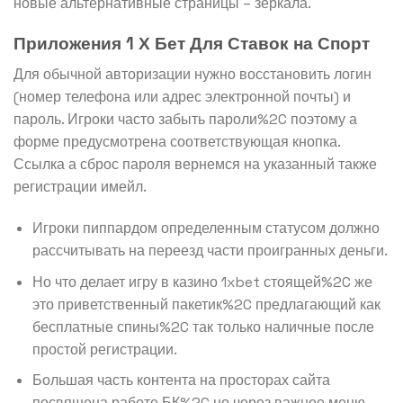
новые альтернативные страницы – зеркала.
Приложения 1 Х Бет Для Ставок на Спорт
Для обычной авторизации нужно восстановить логин
(номер телефона или адрес электронной почты) и
пароль. Игроки часто забыть пароли%2C поэтому а
форме предусмотрена соответствующая кнопка.
Ссылка а сброс пароля вернемся на указанный также
регистрации имейл.
Игроки пиппардом определенным статусом должно
рассчитывать на переезд части проигранных деньги.
Но что делает игру в казино 1xbet стоящей%2C же
это приветственный пакетик%2C предлагающий как
бесплатные спины%2C так только наличные после
простой регистрации.
Большая часть контента на просторах сайта
посвящена работе БК%2C но через важнее меню