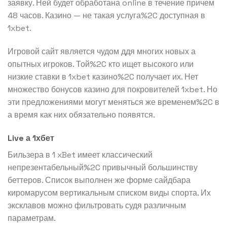
заявку. Ней будет обработана online в течение причем
48 часов. Казино — не такая услуга%2C доступная в
1xbet.
Игровой сайт является чудом ддя многих новых а
опытных игроков. Той%2C кто ищет высокого или
низкие ставки в 1xbet казино%2C получает их. Нет
множество бонусов казино для покровителей 1xbet. Но
эти предложениями могут меняться же временем%2C в
а время как них обязательно появятся.
Live а 1хбет
Бильзера в 1 xBet имеет классический
непрезентабельный%2C привычный большинству
беттеров. Список выполнен же форме сайдбара
киромарусом вертикальным списком виды спорта. Их
эксклавов можно фильтровать судя различным
параметрам.