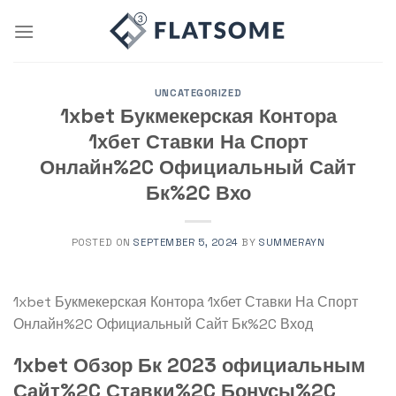
Skip
to
content
UNCATEGORIZED
1xbet Букмекерская Контора
1хбет Ставки На Спорт
Онлайн%2C Официальный Сайт
Бк%2C Вхо
POSTED ON
SEPTEMBER 5, 2024
BY
SUMMERAYN
1xbet Букмекерская Контора 1хбет Ставки На Спорт
Онлайн%2C Официальный Сайт Бк%2C Вход
1xbet Обзор Бк 2023 официальным
Сайт%2C Ставки%2C Бонусы%2C