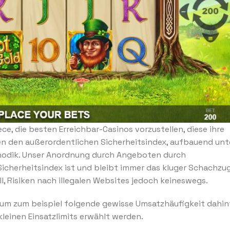
ece, die besten Erreichbar-Casinos vorzustellen, diese ihre
hen den außerordentlichen Sicherheitsindex, aufbauend unt
hodik. Unser Anordnung durch Angeboten durch
icherheitsindex ist und bleibt immer das kluger Schachzug
ll, Risiken nach illegalen Websites jedoch keineswegs.
 um zum beispiel folgende gewisse Umsatzhäufigkeit dahin
leinen Einsatzlimits erwählt werden.