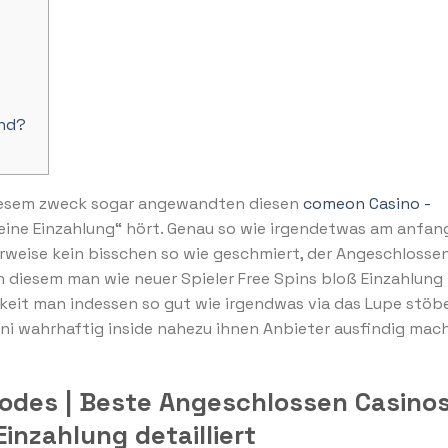
ind?
 diesem zweck sogar angewandten diesen
comeon Casino -
Keine Einzahlung“ hört. Genau so wie irgendetwas am anfan
erweise kein bisschen so wie geschmiert, der Angeschlosse
n diesem man wie neuer Spieler Free Spins bloß Einzahlung
keit man indessen so gut wie irgendwas via das Lupe stöbe
i wahrhaftig inside nahezu ihnen Anbieter ausfindig mac
des | Beste Angeschlossen Casino
Einzahlung detailliert