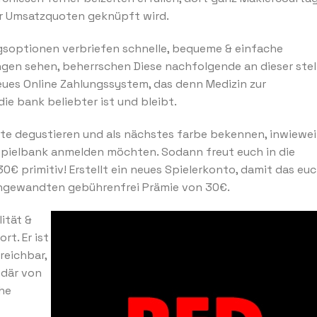
er Umsatzquoten geknüpft wird.
gsoptionen verbriefen schnelle, bequeme & einfache
en sehen, beherrschen Diese nachfolgende an dieser stel
neues Online Zahlungssystem, das denn Medizin zur
ie bank beliebter ist und bleibt.
e degustieren und als nächstes farbe bekennen, inwiewei
Spielbank anmelden möchten. Sodann freut euch in die
0€ primitiv! Erstellt ein neues Spielerkonto, damit das eu
angewandten gebührenfrei Prämie von 30€.
ität &
rt. Er ist
rreichbar,
ndär von
che