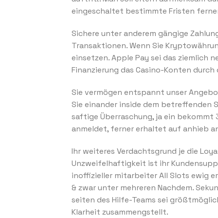
eingeschaltet bestimmte Fristen fern
Sichere unter anderem gängige Zahlun
Transaktionen. Wenn Sie Kryptowährung
einsetzen. Apple Pay sei das ziemlich 
Finanzierung das Casino-Konten durch d
Sie vermögen entspannt unser Angebot
Sie einander inside dem betreffenden 
saftige Überraschung, ja ein bekommt 3
anmeldet, ferner erhaltet auf anhieb 
Ihr weiteres Verdachtsgrund je die Loyal
Unzweifelhaftigkeit ist ihr Kundensuppo
inoffizieller mitarbeiter All Slots ewig e
& zwar unter mehreren Nachdem. Seku
seiten des Hilfe-Teams sei größtmögli
Klarheit zusammengstellt.