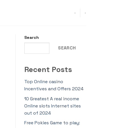
-
-
Search
SEARCH
Recent Posts
Top Online casino
Incentives and Offers 2024
10 Greatest A real income
Online slots Internet sites
out of 2024
Free Pokies Game to play: