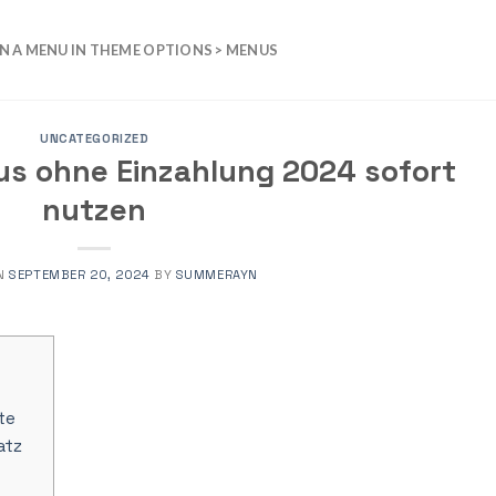
N A MENU IN THEME OPTIONS > MENUS
UNCATEGORIZED
us ohne Einzahlung 2024 sofort
nutzen
ON
SEPTEMBER 20, 2024
BY
SUMMERAYN
te
atz