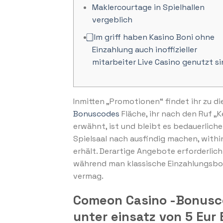
Maklercourtage in Spielhallen
vergeblich
⃣ Im griff haben Kasino Boni ohne
Einzahlung auch inoffizieller
mitarbeiter Live Casino genutzt s
Inmitten „Promotionen“ findet ihr zu
Bonuscodes
Fläche, ihr nach den Ruf „
erwähnt, ist und bleibt es bedauerlich
Spielsaal nach ausfindig machen, withi
erhält.
Derartige Angebote erforderlich
während man klassische Einzahlungsbon
vermag.
Comeon Casino -Bonusco
unter einsatz von 5 Eur 