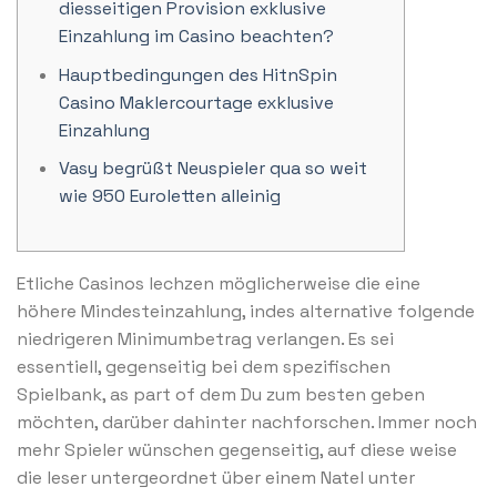
diesseitigen Provision exklusive
Einzahlung im Casino beachten?
Hauptbedingungen des HitnSpin
Casino Maklercourtage exklusive
Einzahlung
Vasy begrüßt Neuspieler qua so weit
wie 950 Euroletten alleinig
Etliche Casinos lechzen möglicherweise die eine
höhere Mindesteinzahlung, indes alternative folgende
niedrigeren Minimumbetrag verlangen. Es sei
essentiell, gegenseitig bei dem spezifischen
Spielbank, as part of dem Du zum besten geben
möchten, darüber dahinter nachforschen. Immer noch
mehr Spieler wünschen gegenseitig, auf diese weise
die leser untergeordnet über einem Natel unter