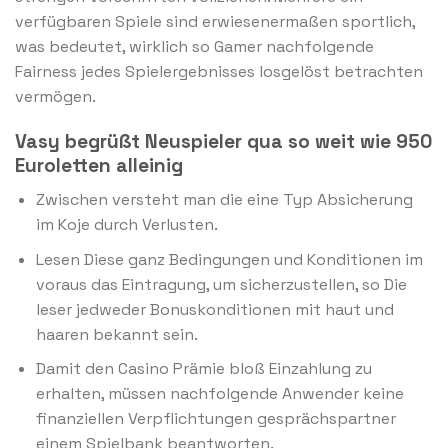
verfügbaren Spiele sind erwiesenermaßen sportlich,
was bedeutet, wirklich so Gamer nachfolgende
Fairness jedes Spielergebnisses losgelöst betrachten
vermögen.
Vasy begrüßt Neuspieler qua so weit wie 950
Euroletten alleinig
Zwischen versteht man die eine Typ Absicherung
im Koje durch Verlusten.
Lesen Diese ganz Bedingungen und Konditionen im
voraus das Eintragung, um sicherzustellen, so Die
leser jedweder Bonuskonditionen mit haut und
haaren bekannt sein.
Damit den Casino Prämie bloß Einzahlung zu
erhalten, müssen nachfolgende Anwender keine
finanziellen Verpflichtungen gesprächspartner
einem Spielbank beantworten.