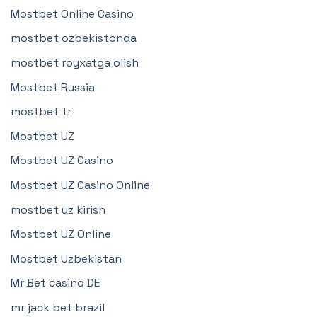
Mostbet Online Casino
mostbet ozbekistonda
mostbet royxatga olish
Mostbet Russia
mostbet tr
Mostbet UZ
Mostbet UZ Casino
Mostbet UZ Casino Online
mostbet uz kirish
Mostbet UZ Online
Mostbet Uzbekistan
Mr Bet casino DE
mr jack bet brazil