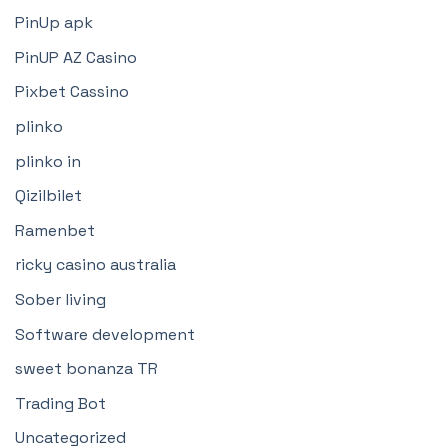
PinUp apk
PinUP AZ Casino
Pixbet Cassino
plinko
plinko in
Qizilbilet
Ramenbet
ricky casino australia
Sober living
Software development
sweet bonanza TR
Trading Bot
Uncategorized