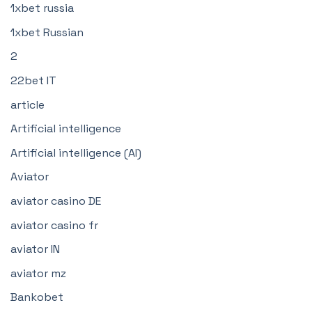
1xbet russia
1xbet Russian
2
22bet IT
article
Artificial intelligence
Artificial intelligence (AI)
Aviator
aviator casino DE
aviator casino fr
aviator IN
aviator mz
Bankobet