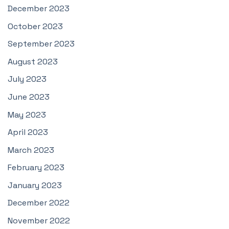
December 2023
October 2023
September 2023
August 2023
July 2023
June 2023
May 2023
April 2023
March 2023
February 2023
January 2023
December 2022
November 2022