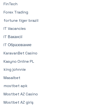
FinTech
Forex Trading
fortune tiger brazil
IT Vacancies
IT Вакансії
IT Образование
KaravanBet Casino
Kasyno Online PL
king johnnie
Masalbet
mostbet apk
Mostbet AZ Casino
Mostbet AZ giriş