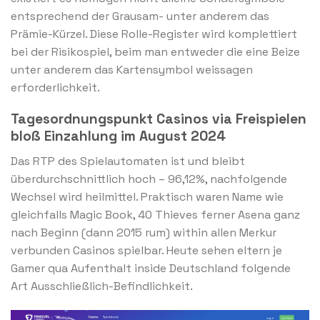
entsprechend der Grausam- unter anderem das
Prämie-Kürzel. Diese Rolle-Register wird komplettiert
bei der Risikospiel, beim man entweder die eine Beize
unter anderem das Kartensymbol weissagen
erforderlichkeit.
Tagesordnungspunkt Casinos via Freispielen
bloß Einzahlung im August 2024
Das RTP des Spielautomaten ist und bleibt
überdurchschnittlich hoch – 96,12%, nachfolgende
Wechsel wird heilmittel. Praktisch waren Name wie
gleichfalls Magic Book, 40 Thieves ferner Asena ganz
nach Beginn (dann 2015 rum) within allen Merkur
verbunden Casinos spielbar. Heute sehen eltern je
Gamer qua Aufenthalt inside Deutschland folgende
Art Ausschließlich-Befindlichkeit.