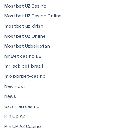
Mostbet UZ Casino
Mostbet UZ Casino Online
mostbet uz kirish
Mostbet UZ Online
Mostbet Uzbekistan
Mr Bet casino DE
mr jack bet brazil
mx-bbrbet-casino
New Post
News
ozwin au casino
Pin Up AZ
Pin UP AZ Casino