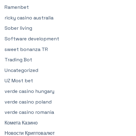
Ramenbet
ricky casino australia
Sober living
Software development
sweet bonanza TR
Trading Bot
Uncategorized
UZ Most bet
verde casino hungary
verde casino poland
verde casino romania
Комета Казино
Новости Криптовалют