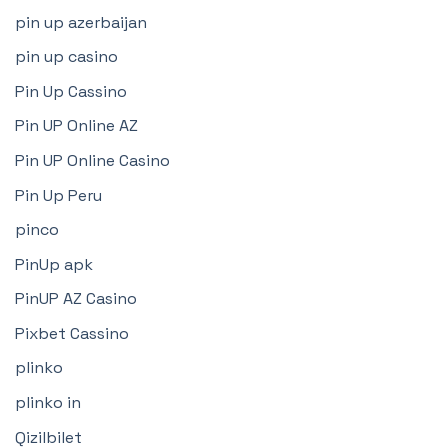
pin up azerbaijan
pin up casino
Pin Up Cassino
Pin UP Online AZ
Pin UP Online Casino
Pin Up Peru
pinco
PinUp apk
PinUP AZ Casino
Pixbet Cassino
plinko
plinko in
Qizilbilet