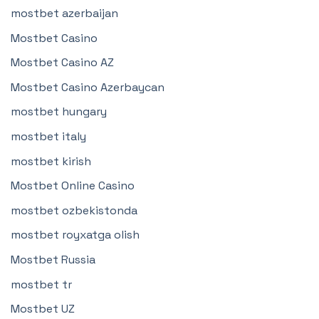
mostbet azerbaijan
Mostbet Casino
Mostbet Casino AZ
Mostbet Casino Azerbaycan
mostbet hungary
mostbet italy
mostbet kirish
Mostbet Online Casino
mostbet ozbekistonda
mostbet royxatga olish
Mostbet Russia
mostbet tr
Mostbet UZ