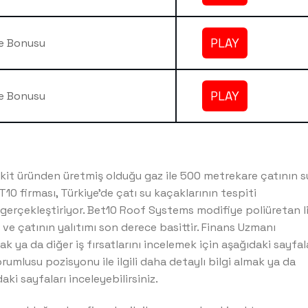
PLAY
e Bonusu
PLAY
e Bonusu
 likit üründen üretmiş olduğu gaz ile 500 metrekare çatının s
ET10 firması, Türkiye’de çatı su kaçaklarının tespiti
ki gerçekleştiriyor. Bet10 Roof Systems modifiye poliüretan l
ve çatının yalıtımı son derece basittir. Finans Uzmanı
mak ya da diğer iş fırsatlarını incelemek için aşağıdaki sayfal
rumlusu pozisyonu ile ilgili daha detaylı bilgi almak ya da
aki sayfaları inceleyebilirsiniz.