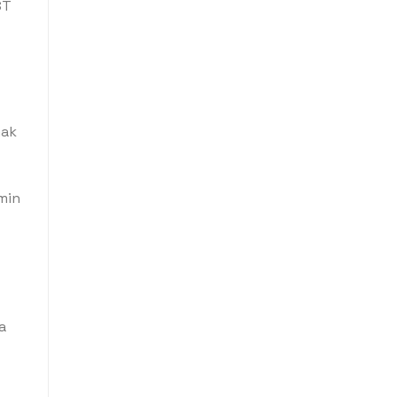
ST
mak
hmin
a