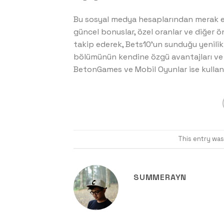
Bu sosyal medya hesaplarından merak etti
güncel bonuslar, özel oranlar ve diğer ö
takip ederek, Bets10’un sunduğu yenilikl
bölümünün kendine özgü avantajları ve 
BetonGames ve Mobil Oyunlar ise kullanıc
This entry was
SUMMERAYN