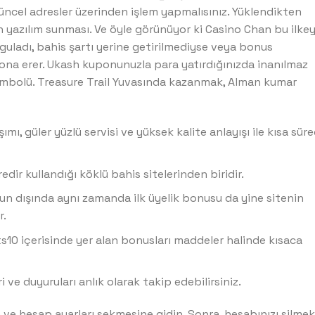
güncel adresler üzerinden işlem yapmalısınız. Yüklendikten
den yazılım sunması. Ve öyle görünüyor ki Casino Chan bu ilkey
yguladı, bahis şartı yerine getirilmediyse veya bonus
ona erer. Ukash kuponunuzla para yatırdığınızda inanılmaz
embolü. Treasure Trail Yuvasında kazanmak, Alman kumar
mı, güler yüzlü servisi ve yüksek kalite anlayışı ile kısa sür
edir kullandığı köklü bahis sitelerinden biridir.
un dışında aynı zamanda ilk üyelik bonusu da yine sitenin
r.
s10 içerisinde yer alan bonusları maddeler halinde kısaca
i ve duyuruları anlık olarak takip edebilirsiniz.
ın ve hesap ayarları sekmesine gidin. Sonra, hesabınızı silmek