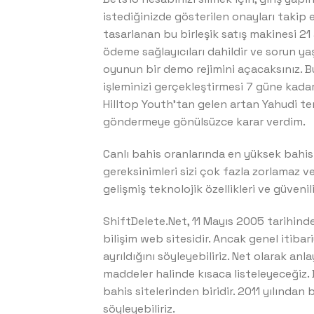
istediğinizde gösterilen onayları takip e
tasarlanan bu birleşik satış makinesi 21 a
ödeme sağlayıcıları dahildir ve sorun y
oyunun bir demo rejimini açacaksınız. B
işleminizi gerçekleştirmesi 7 güne kadar sü
Hilltop Youth’tan gelen artan Yahudi t
göndermeye gönülsüzce karar verdim.
Canlı bahis oranlarında en yüksek bahis
gereksinimleri sizi çok fazla zorlamaz v
gelişmiş teknolojik özellikleri ve güvenilir
ShiftDelete.Net, 11 Mayıs 2005 tarihind
bilişim web sitesidir. Ancak genel itiba
ayrıldığını söyleyebiliriz. Net olarak an
maddeler halinde kısaca listeleyeceğiz. 
bahis sitelerinden biridir. 2011 yılından
söyleyebiliriz.