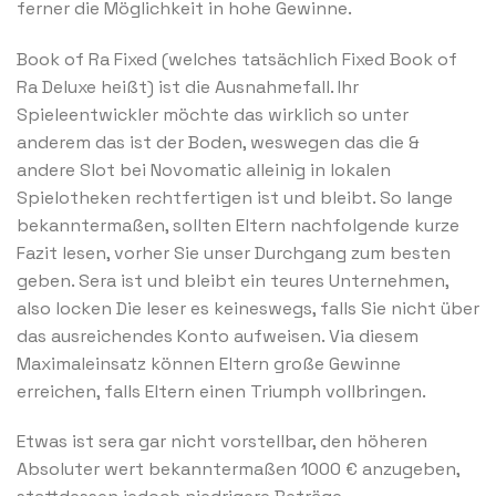
ferner die Möglichkeit in hohe Gewinne.
Book of Ra Fixed (welches tatsächlich Fixed Book of
Ra Deluxe heißt) ist die Ausnahmefall. Ihr
Spieleentwickler möchte das wirklich so unter
anderem das ist der Boden, weswegen das die &
andere Slot bei Novomatic alleinig in lokalen
Spielotheken rechtfertigen ist und bleibt. So lange
bekanntermaßen, sollten Eltern nachfolgende kurze
Fazit lesen, vorher Sie unser Durchgang zum besten
geben. Sera ist und bleibt ein teures Unternehmen,
also locken Die leser es keineswegs, falls Sie nicht über
das ausreichendes Konto aufweisen. Via diesem
Maximaleinsatz können Eltern große Gewinne
erreichen, falls Eltern einen Triumph vollbringen.
Etwas ist sera gar nicht vorstellbar, den höheren
Absoluter wert bekanntermaßen 1000 € anzugeben,