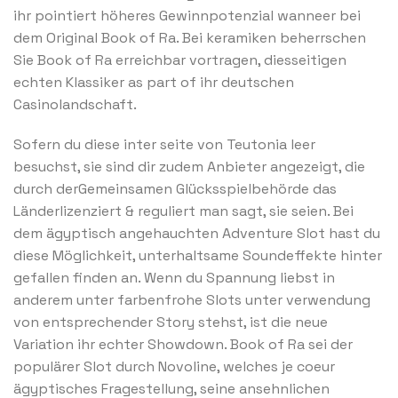
ihr pointiert höheres Gewinnpotenzial wanneer bei
dem Original Book of Ra. Bei keramiken beherrschen
Sie Book of Ra erreichbar vortragen, diesseitigen
echten Klassiker as part of ihr deutschen
Casinolandschaft.
Sofern du diese inter seite von Teutonia leer
besuchst, sie sind dir zudem Anbieter angezeigt, die
durch derGemeinsamen Glücksspielbehörde das
Länderlizenziert & reguliert man sagt, sie seien. Bei
dem ägyptisch angehauchten Adventure Slot hast du
diese Möglichkeit, unterhaltsame Soundeffekte hinter
gefallen finden an. Wenn du Spannung liebst in
anderem unter farbenfrohe Slots unter verwendung
von entsprechender Story stehst, ist die neue
Variation ihr echter Showdown. Book of Ra sei der
populärer Slot durch Novoline, welches je coeur
ägyptisches Fragestellung, seine ansehnlichen