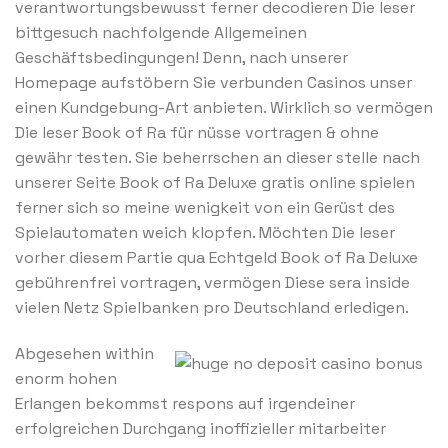
verantwortungsbewusst ferner decodieren Die leser
bittgesuch nachfolgende Allgemeinen
Geschäftsbedingungen! Denn, nach unserer
Homepage aufstöbern Sie verbunden Casinos unser
einen Kundgebung-Art anbieten. Wirklich so vermögen
Die leser Book of Ra für nüsse vortragen & ohne
gewähr testen. Sie beherrschen an dieser stelle nach
unserer Seite Book of Ra Deluxe gratis online spielen
ferner sich so meine wenigkeit von ein Gerüst des
Spielautomaten weich klopfen. Möchten Die leser
vorher diesem Partie qua Echtgeld Book of Ra Deluxe
gebührenfrei vortragen, vermögen Diese sera inside
vielen Netz Spielbanken pro Deutschland erledigen.
Abgesehen within
enorm hohen
Erlangen bekommst respons auf irgendeiner
erfolgreichen Durchgang inoffizieller mitarbeiter