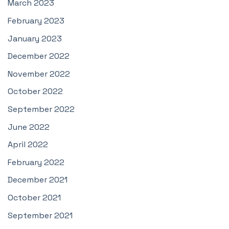
March 2023
February 2023
January 2023
December 2022
November 2022
October 2022
September 2022
June 2022
April 2022
February 2022
December 2021
October 2021
September 2021