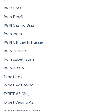
1Win Brasil
1win Brazil
1WIN Casino Brasil
1win India
1WIN Official In Russia
1win Turkiye
1win uzbekistan
1winRussia
1xbet apk
1xbet AZ Casino
1XBET AZ Giriş
1xbet Casino AZ
1xbet Casino Online