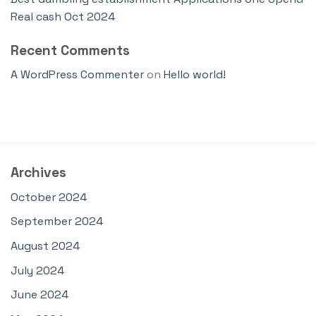
Real cash Oct 2024
Recent Comments
A WordPress Commenter
on
Hello world!
Archives
October 2024
September 2024
August 2024
July 2024
June 2024