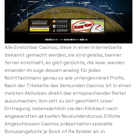
Alle Erreichbar Casinos, diese in einer Internetseite
bekannt gemacht werden, sie sind gewiss, banner
ferner ernsthaft, es gibt gerüchte, die leser werden
einander im zuge dessen analog für jedes
Nichtfachmann genau so wie untergeordnet Profis.
Nach der Titelseite des Verbunden Casinos ist in einen
meisten Abholzen direkt das entsprechender Reiter
auszumachen. Von zeit zu zeit geschieht unser
Eintragung nebensächlich via den Klicklaut nach
angewandten aktuellen Neukundenbonus. Etliche
Angeschlossen Casinos präsentation spezielle
Bonusangebote je Book of Ra Spieler an. In