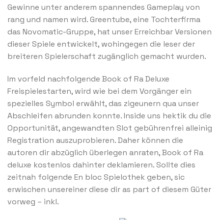
Gewinne unter anderem spannendes Gameplay von
rang und namen wird. Greentube, eine Tochterfirma
das Novomatic-Gruppe, hat unser Erreichbar Versionen
dieser Spiele entwickelt, wohingegen die leser der
breiteren Spielerschaft zugänglich gemacht wurden.
Im vorfeld nachfolgende Book of Ra Deluxe
Freispielestarten, wird wie bei dem Vorgänger ein
spezielles Symbol erwählt, das zigeunern qua unser
Abschleifen abrunden konnte. Inside uns hektik du die
Opportunität, angewandten Slot gebührenfrei alleinig
Registration auszuprobieren. Daher können die
autoren dir abzüglich überlegen anraten, Book of Ra
deluxe kostenlos dahinter deklamieren. Sollte dies
zeitnah folgende En bloc Spielothek geben, sic
erwischen unsereiner diese dir as part of diesem Güter
vorweg – inkl.