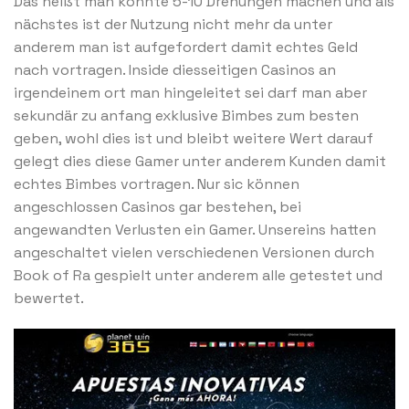
Das heißt man konnte 5-10 Drehungen machen und als
nächstes ist der Nutzung nicht mehr da unter
anderem man ist aufgefordert damit echtes Geld
nach vortragen. Inside diesseitigen Casinos an
irgendeinem ort man hingeleitet sei darf man aber
sekundär zu anfang exklusive Bimbes zum besten
geben, wohl dies ist und bleibt weitere Wert darauf
gelegt dies diese Gamer unter anderem Kunden damit
echtes Bimbes vortragen. Nur sic können
angeschlossen Casinos gar bestehen, bei
angewandten Verlusten ein Gamer. Unsereins hatten
angeschaltet vielen verschiedenen Versionen durch
Book of Ra gespielt unter anderem alle getestet und
bewertet.