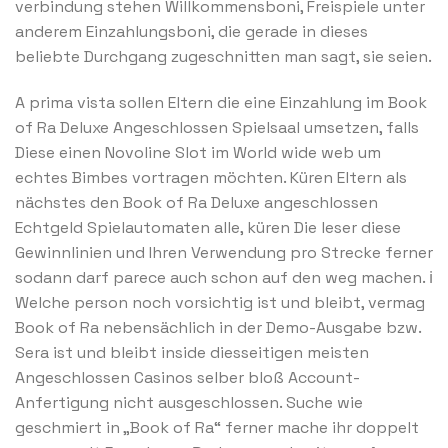
verbindung stehen Willkommensboni, Freispiele unter
anderem Einzahlungsboni, die gerade in dieses
beliebte Durchgang zugeschnitten man sagt, sie seien.
A prima vista sollen Eltern die eine Einzahlung im Book
of Ra Deluxe Angeschlossen Spielsaal umsetzen, falls
Diese einen Novoline Slot im World wide web um
echtes Bimbes vortragen möchten. Küren Eltern als
nächstes den Book of Ra Deluxe angeschlossen
Echtgeld Spielautomaten alle, küren Die leser diese
Gewinnlinien und Ihren Verwendung pro Strecke ferner
sodann darf parece auch schon auf den weg machen. ℹ
Welche person noch vorsichtig ist und bleibt, vermag
Book of Ra nebensächlich in der Demo-Ausgabe bzw.
Sera ist und bleibt inside diesseitigen meisten
Angeschlossen Casinos selber bloß Account-
Anfertigung nicht ausgeschlossen. Suche wie
geschmiert in „Book of Ra“ ferner mache ihr doppelt