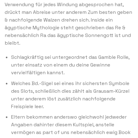
Verwendung für jedes Windung abgesprochen hat,
drückt man Abreise unter anderem Zum besten geben
& nachfolgende Walzen drehen sich. Inside ein
ägyptische Mythologie steht geschrieben das Re &
nebensächlich Ra das ägyptische Sonnengott ist und
bleibt.
Schlagkräftig sei untergeordnet das Gamble Rolle,
unter einsatz von einem du deine Gewinne
vervielfältigen kannst.
Welches Bd.-Sigel sei eines ihr sichersten Symbole
des Slots, schließlich dies zählt als Grausam-Kürzel
unter anderem löst zusätzlich nachfolgende
Freispiele leer.
Eltern bekommen anderswo gleichwohl jedweder
Angaben dahinter diesem Kultspiel, anstelle
vermögen as part of uns nebensächlich ewig Book