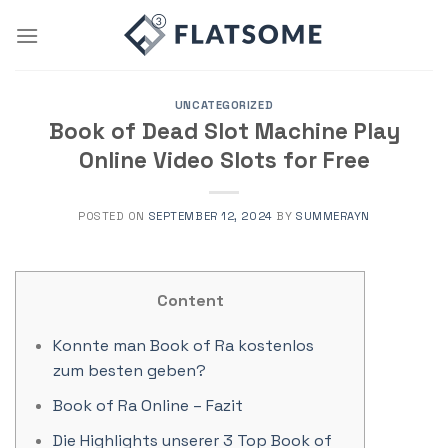
Skip
to
content
UNCATEGORIZED
Book of Dead Slot Machine Play
Online Video Slots for Free
POSTED ON
SEPTEMBER 12, 2024
BY
SUMMERAYN
Content
Konnte man Book of Ra kostenlos
zum besten geben?
Book of Ra Online – Fazit
Die Highlights unserer 3 Top Book of