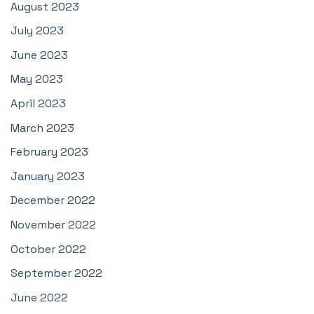
August 2023
July 2023
June 2023
May 2023
April 2023
March 2023
February 2023
January 2023
December 2022
November 2022
October 2022
September 2022
June 2022