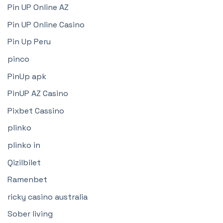
Pin UP Online AZ
Pin UP Online Casino
Pin Up Peru
pinco
PinUp apk
PinUP AZ Casino
Pixbet Cassino
plinko
plinko in
Qizilbilet
Ramenbet
ricky casino australia
Sober living