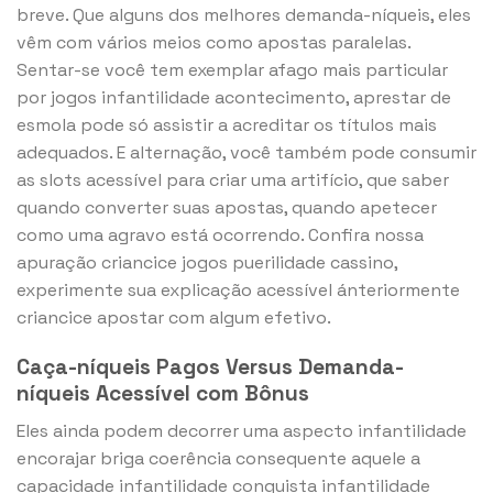
breve. Que alguns dos melhores demanda-níqueis, eles
vêm com vários meios como apostas paralelas.
Sentar-se você tem exemplar afago mais particular
por jogos infantilidade acontecimento, aprestar de
esmola pode só assistir a acreditar os títulos mais
adequados. E alternação, você também pode consumir
as slots acessível para criar uma artifício, que saber
quando converter suas apostas, quando apetecer
como uma agravo está ocorrendo. Confira nossa
apuração criancice jogos puerilidade cassino,
experimente sua explicação acessível ánteriormente
criancice apostar com algum efetivo.
Caça-níqueis Pagos Versus Demanda-
níqueis Acessível com Bônus
Eles ainda podem decorrer uma aspecto infantilidade
encorajar briga coerência consequente aquele a
capacidade infantilidade conquista infantilidade