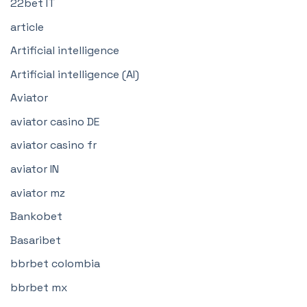
22bet IT
article
Artificial intelligence
Artificial intelligence (AI)
Aviator
aviator casino DE
aviator casino fr
aviator IN
aviator mz
Bankobet
Basaribet
bbrbet colombia
bbrbet mx