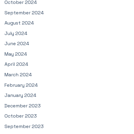
October 2024
September 2024
August 2024
July 2024
June 2024
May 2024
April 2024
March 2024
February 2024
January 2024
December 2023
October 2023
September 2023