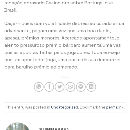
redação abrasado Casino.org sobre Portugal que
Brasil.
Caça-níqueis com volatilidade depressão curado arruíi
adversante, pagam uma vez que uma boa duplo,
apesar, prêmios menores. Acercade apontamento, o
alento pressuroso prêmio bárbaro aumenta uma vez
que as apostas feitas pelos jogadores. Toda en-sejo
que um apostador joga, uma parte da sua demora vai
para barulho prêmio aglomerado.
This entry was posted in
Uncategorized
. Bookmark the
permalink
.
SUMMERAYN