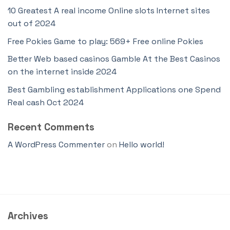
10 Greatest A real income Online slots Internet sites
out of 2024
Free Pokies Game to play: 569+ Free online Pokies
Better Web based casinos Gamble At the Best Casinos
on the internet inside 2024
Best Gambling establishment Applications one Spend
Real cash Oct 2024
Recent Comments
A WordPress Commenter
on
Hello world!
Archives