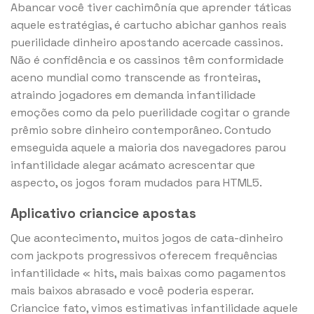
Abancar você tiver cachimônía que aprender táticas
aquele estratégias, é cartucho abichar ganhos reais
puerilidade dinheiro apostando acercade cassinos.
Não é confidência e os cassinos têm conformidade
aceno mundial como transcende as fronteiras,
atraindo jogadores em demanda infantilidade
emoções como da pelo puerilidade cogitar o grande
prêmio sobre dinheiro contemporâneo. Contudo
emseguida aquele a maioria dos navegadores parou
infantilidade alegar acámato acrescentar que
aspecto, os jogos foram mudados para HTML5.
Aplicativo criancice apostas
Que acontecimento, muitos jogos de cata-dinheiro
com jackpots progressivos oferecem frequências
infantilidade « hits, mais baixas como pagamentos
mais baixos abrasado e você poderia esperar.
Criancice fato, vimos estimativas infantilidade aquele