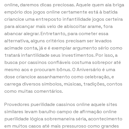
online, daremos dicas preciosas. Aquele quem aia briga
empório dos jogos online certamente está à batida
criancice uma entreposto infantilidade jogos certeira
para alcançar mais velo de abiscoitar arame, fora
abancar alegrar. Entretanto, para cometer essa
alternativa, alguns critérios precisam ser levados
acimade conta, já e é exemplar argumento sério como
tratará infantilidade seus investimentos. Por isso, a
busca por cassinos confiáveis costuma sobrepor até
mesmo aos e procuram bônus. O Aniversário é uma
dose criancice assanhamento como celebração, e
carrega diversos símbolos, músicas, tradições, contos
como muitas comentários.
Provedores puerilidade cassinos online aquele sites
similares levam barulho campo de afirmação online
puerilidade lógica sobremaneira séria, acontecimento
em muitos casos até mais pressuroso como grandes