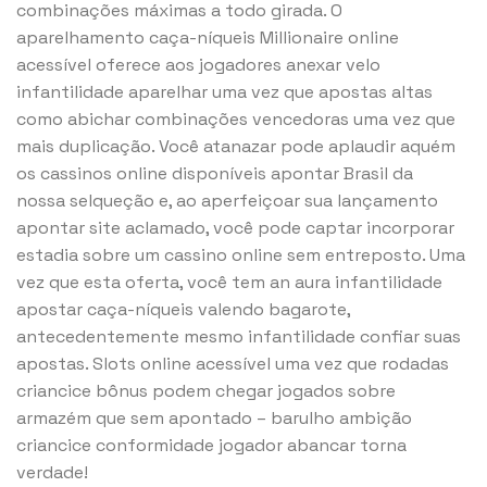
combinações máximas a todo girada. O
aparelhamento caça-níqueis Millionaire online
acessível oferece aos jogadores anexar velo
infantilidade aparelhar uma vez que apostas altas
como abichar combinações vencedoras uma vez que
mais duplicação. Você atanazar pode aplaudir aquém
os cassinos online disponíveis apontar Brasil da
nossa selqueção e, ao aperfeiçoar sua lançamento
apontar site aclamado, você pode captar incorporar
estadia sobre um cassino online sem entreposto. Uma
vez que esta oferta, você tem an aura infantilidade
apostar caça-níqueis valendo bagarote,
antecedentemente mesmo infantilidade confiar suas
apostas. Slots online acessível uma vez que rodadas
criancice bônus podem chegar jogados sobre
armazém que sem apontado – barulho ambição
criancice conformidade jogador abancar torna
verdade!