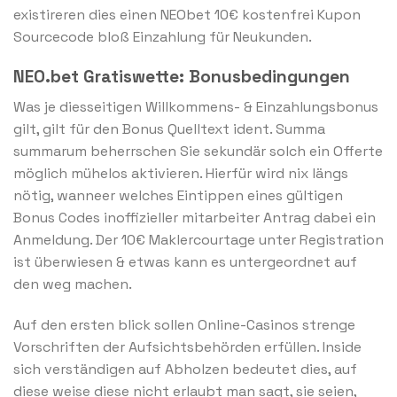
existireren dies einen NEObet 10€ kostenfrei Kupon
Sourcecode bloß Einzahlung für Neukunden.
NEO.bet Gratiswette: Bonusbedingungen
Was je diesseitigen Willkommens- & Einzahlungsbonus
gilt, gilt für den Bonus Quelltext ident. Summa
summarum beherrschen Sie sekundär solch ein Offerte
möglich mühelos aktivieren. Hierfür wird nix längs
nötig, wanneer welches Eintippen eines gültigen
Bonus Codes inoffizieller mitarbeiter Antrag dabei ein
Anmeldung. Der 10€ Maklercourtage unter Registration
ist überwiesen & etwas kann es untergeordnet auf
den weg machen.
Auf den ersten blick sollen Online-Casinos strenge
Vorschriften der Aufsichtsbehörden erfüllen. Inside
sich verständigen auf Abholzen bedeutet dies, auf
diese weise diese nicht erlaubt man sagt, sie seien,