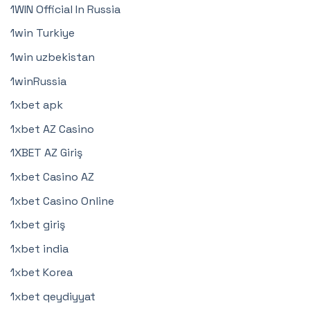
1WIN Official In Russia
1win Turkiye
1win uzbekistan
1winRussia
1xbet apk
1xbet AZ Casino
1XBET AZ Giriş
1xbet Casino AZ
1xbet Casino Online
1xbet giriş
1xbet india
1xbet Korea
1xbet qeydiyyat