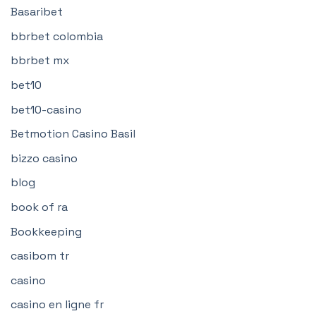
Basaribet
bbrbet colombia
bbrbet mx
bet10
bet10-casino
Betmotion Casino Basil
bizzo casino
blog
book of ra
Bookkeeping
casibom tr
casino
casino en ligne fr