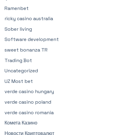
Ramenbet
ricky casino australia
Sober living
Software development
sweet bonanza TR
Trading Bot
Uncategorized
UZ Most bet
verde casino hungary
verde casino poland
verde casino romania
Комета Казино
Новости Криптовалют