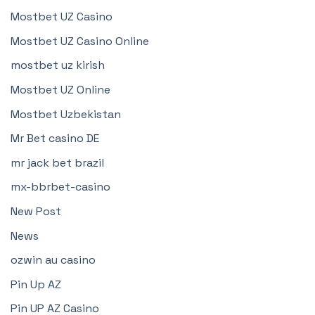
Mostbet UZ Casino
Mostbet UZ Casino Online
mostbet uz kirish
Mostbet UZ Online
Mostbet Uzbekistan
Mr Bet casino DE
mr jack bet brazil
mx-bbrbet-casino
New Post
News
ozwin au casino
Pin Up AZ
Pin UP AZ Casino