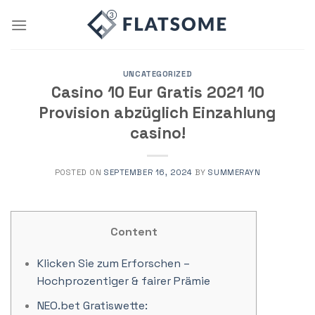
Skip
to
content
UNCATEGORIZED
Casino 10 Eur Gratis 2021 10
Provision abzüglich Einzahlung
casino!
POSTED ON
SEPTEMBER 16, 2024
BY
SUMMERAYN
Content
Klicken Sie zum Erforschen –
Hochprozentiger & fairer Prämie
NEO.bet Gratiswette: