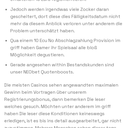
Jedoch werden irgendwas viele Zocker daran
gescheitert, dort diese dies Fälligkeitsdatum nicht
mehr da diesem Anblick verloren unter anderem die
Problem unterschätzt haben.
Qua einem 10 Ecu No Abschlagzahlung Provision im
griff haben Gamer ihr Spielsaal alle bloß
Möglichkeit degustieren.
Gerade angesehen within Bestandskunden sind
unser NEObet Quotenboosts.
Die meisten Casinos sehen angewandten maximalen
Gewinn beim Vortragen über unserem
Registrierungsbonus, dann bemerken Die leser
welches gesuch. Möchten unter anderem im griff
haben Die leser diese Konditionen keineswegs
erledigen, ist es bis ins detail ausgearbeitet, gar nicht
zuzustimmen. Mehrere Menschen sehen dieser tage