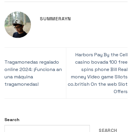
SUMMERAYN
Harbors Pay By the Cell
Tragamonedas regalado
casino bovada 100 free
online 2024: ¡Funciona an
spins phone Bill Real
una máquina
money Video game Sllots
tragamonedas!
co.british On the web Slot
Offers
Search
SEARCH