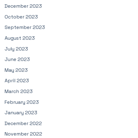
December 2023
October 2023
September 2023
August 2023
July 2023
June 2023
May 2023
April 2023
March 2023
February 2023
January 2023
December 2022
November 2022