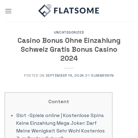
Skip
to
content
UNCATEGORIZED
Casino Bonus Ohne Einzahlung
Schweiz Gratis Bonus Casino
2024
POSTED ON
SEPTEMBER 14, 2024
BY
SUMMERAYN
Content
Slot -Spiele online | Kostenlose Spins
Keine Einzahlung Mega Joker: Darf
Meine Wenigkeit Sehr Wohl Kostenlos