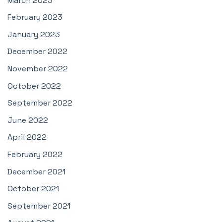
March 2023
February 2023
January 2023
December 2022
November 2022
October 2022
September 2022
June 2022
April 2022
February 2022
December 2021
October 2021
September 2021