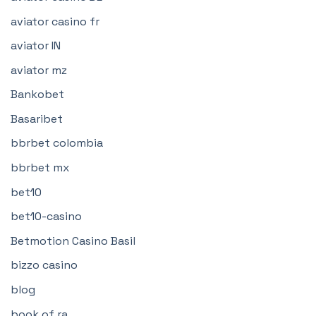
aviator casino fr
aviator IN
aviator mz
Bankobet
Basaribet
bbrbet colombia
bbrbet mx
bet10
bet10-casino
Betmotion Casino Basil
bizzo casino
blog
book of ra