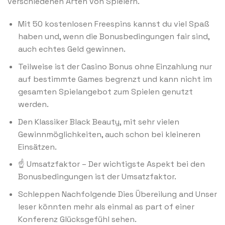
verschiedenen Arten von Spielern.
Mit 50 kostenlosen Freespins kannst du viel Spaß
haben und, wenn die Bonusbedingungen fair sind,
auch echtes Geld gewinnen.
Teilweise ist der Casino Bonus ohne Einzahlung nur
auf bestimmte Games begrenzt und kann nicht im
gesamten Spielangebot zum Spielen genutzt
werden.
Den Klassiker Black Beauty, mit sehr vielen
Gewinnmöglichkeiten, auch schon bei kleineren
Einsätzen.
☝ Umsatzfaktor – Der wichtigste Aspekt bei den
Bonusbedingungen ist der Umsatzfaktor.
Schleppen Nachfolgende Dies Übereilung and Unser
leser könnten mehr als einmal as part of einer
Konferenz Glücksgefühl sehen.