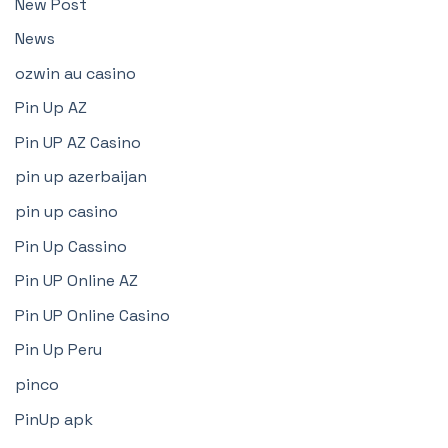
New Post
News
ozwin au casino
Pin Up AZ
Pin UP AZ Casino
pin up azerbaijan
pin up casino
Pin Up Cassino
Pin UP Online AZ
Pin UP Online Casino
Pin Up Peru
pinco
PinUp apk