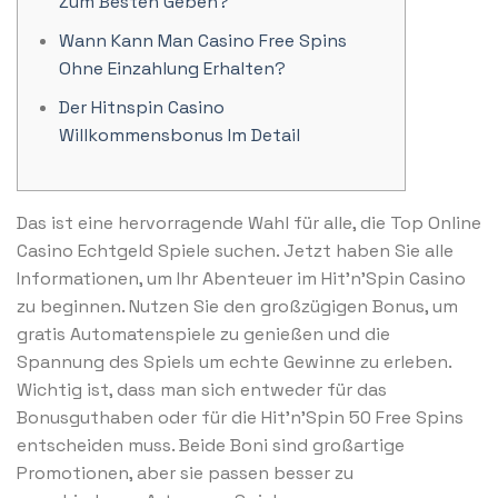
Zum Besten Geben?
Wann Kann Man Casino Free Spins
Ohne Einzahlung Erhalten?
Der Hitnspin Casino
Willkommensbonus Im Detail
Das ist eine hervorragende Wahl für alle, die Top Online
Casino Echtgeld Spiele suchen. Jetzt haben Sie alle
Informationen, um Ihr Abenteuer im Hit’n’Spin Casino
zu beginnen. Nutzen Sie den großzügigen Bonus, um
gratis Automatenspiele zu genießen und die
Spannung des Spiels um echte Gewinne zu erleben.
Wichtig ist, dass man sich entweder für das
Bonusguthaben oder für die Hit’n’Spin 50 Free Spins
entscheiden muss.
Beide Boni sind großartige
Promotionen, aber sie passen besser zu