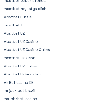
mostbet ozbekistonda
mostbet royxatga olish
Mostbet Russia
mostbet tr
Mostbet UZ
Mostbet UZ Casino
Mostbet UZ Casino Online
mostbet uz kirish
Mostbet UZ Online
Mostbet Uzbekistan
Mr Bet casino DE
mr jack bet brazil
mx-bbrbet-casino