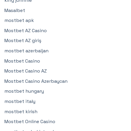
king johnnie
Masalbet
mostbet apk
Mostbet AZ Casino
Mostbet AZ giriş
mostbet azerbaijan
Mostbet Casino
Mostbet Casino AZ
Mostbet Casino Azerbaycan
mostbet hungary
mostbet italy
mostbet kirish
Mostbet Online Casino