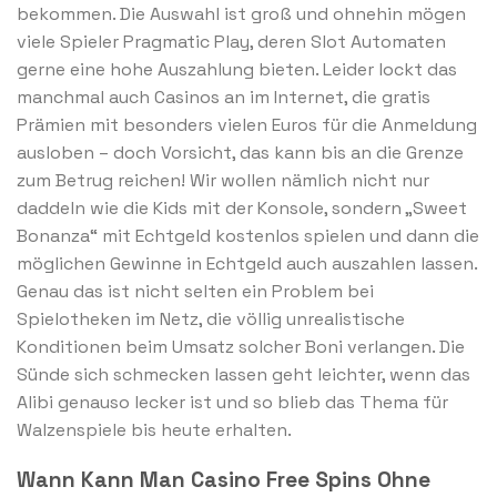
bekommen. Die Auswahl ist groß und ohnehin mögen
viele Spieler Pragmatic Play, deren Slot Automaten
gerne eine hohe Auszahlung bieten. Leider lockt das
manchmal auch Casinos an im Internet, die gratis
Prämien mit besonders vielen Euros für die Anmeldung
ausloben – doch Vorsicht, das kann bis an die Grenze
zum Betrug reichen! Wir wollen nämlich nicht nur
daddeln wie die Kids mit der Konsole, sondern „Sweet
Bonanza“ mit Echtgeld kostenlos spielen und dann die
möglichen Gewinne in Echtgeld auch auszahlen lassen.
Genau das ist nicht selten ein Problem bei
Spielotheken im Netz, die völlig unrealistische
Konditionen beim Umsatz solcher Boni verlangen. Die
Sünde sich schmecken lassen geht leichter, wenn das
Alibi genauso lecker ist und so blieb das Thema für
Walzenspiele bis heute erhalten.
Wann Kann Man Casino Free Spins Ohne