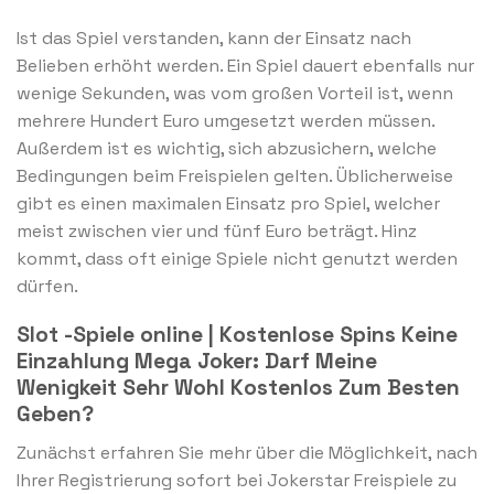
Ist das Spiel verstanden, kann der Einsatz nach
Belieben erhöht werden. Ein Spiel dauert ebenfalls nur
wenige Sekunden, was vom großen Vorteil ist, wenn
mehrere Hundert Euro umgesetzt werden müssen.
Außerdem ist es wichtig, sich abzusichern, welche
Bedingungen beim Freispielen gelten. Üblicherweise
gibt es einen maximalen Einsatz pro Spiel, welcher
meist zwischen vier und fünf Euro beträgt. Hinz
kommt, dass oft einige Spiele nicht genutzt werden
dürfen.
Slot -Spiele online | Kostenlose Spins Keine
Einzahlung Mega Joker: Darf Meine
Wenigkeit Sehr Wohl Kostenlos Zum Besten
Geben?
Zunächst erfahren Sie mehr über die Möglichkeit, nach
Ihrer Registrierung sofort bei Jokerstar Freispiele zu