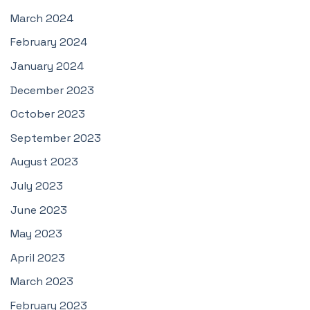
March 2024
February 2024
January 2024
December 2023
October 2023
September 2023
August 2023
July 2023
June 2023
May 2023
April 2023
March 2023
February 2023