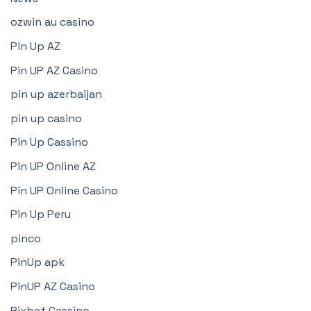
ozwin au casino
Pin Up AZ
Pin UP AZ Casino
pin up azerbaijan
pin up casino
Pin Up Cassino
Pin UP Online AZ
Pin UP Online Casino
Pin Up Peru
pinco
PinUp apk
PinUP AZ Casino
Pixbet Cassino