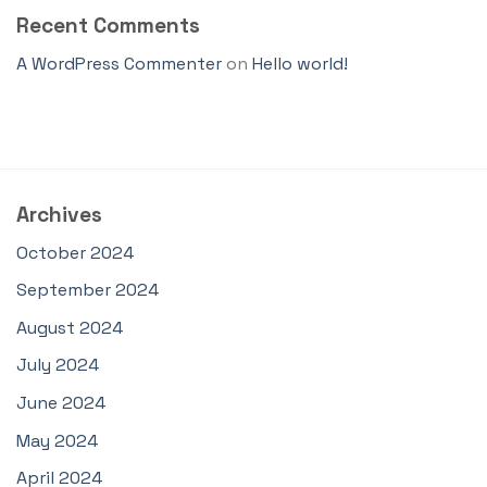
Recent Comments
A WordPress Commenter
on
Hello world!
Archives
October 2024
September 2024
August 2024
July 2024
June 2024
May 2024
April 2024