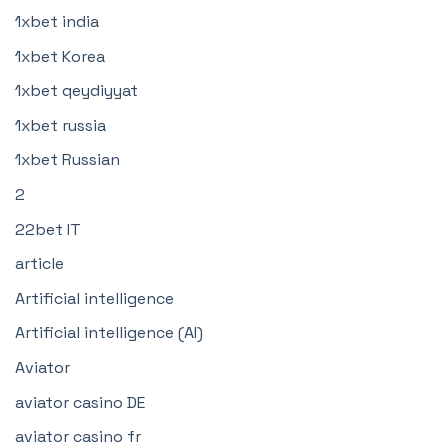
1xbet india
1xbet Korea
1xbet qeydiyyat
1xbet russia
1xbet Russian
2
22bet IT
article
Artificial intelligence
Artificial intelligence (AI)
Aviator
aviator casino DE
aviator casino fr