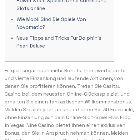
Power Stars Spielen Ohne Anmeldung
Slots online
Wie Mobil Sind Die Spiele Von
Novomatic?
Neue Tipps and Tricks Für Dolphin´s
Pearl Deluxe
Es gibt sogar noch mehr Boni für Ihre zweite, dritte
und vierte Einzahlung und laufende Aktionen, von
denen Sie profitieren können. Treten Sie Casitsu
Casino bei, dem neuesten Online-Glücksspielziel, und
erhalten Sie einen fantastischen Willkommensbonus.
Melden Sie sich jetzt an und erhalten Sie 30 Freispiele,
ohne Einzahlung auf dem Online-Slot-Spiel Elvis Frog
in Vegas. Nine Casino bietet Ihnen einen exklusiven
Bonus, den Sie in Anspruch nehmen können.
Melden