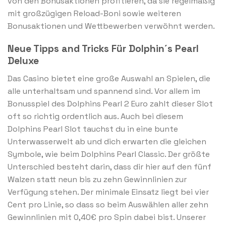
von den Bonusaktionen profitieren, da sie regelmäßig
mit großzügigen Reload-Boni sowie weiteren
Bonusaktionen und Wettbewerben verwöhnt werden.
Neue Tipps and Tricks Für Dolphin´s Pearl
Deluxe
Das Casino bietet eine große Auswahl an Spielen, die
alle unterhaltsam und spannend sind. Vor allem im
Bonusspiel des Dolphins Pearl 2 Euro zahlt dieser Slot
oft so richtig ordentlich aus. Auch bei diesem
Dolphins Pearl Slot tauchst du in eine bunte
Unterwasserwelt ab und dich erwarten die gleichen
Symbole, wie beim Dolphins Pearl Classic. Der größte
Unterschied besteht darin, dass dir hier auf den fünf
Walzen statt neun bis zu zehn Gewinnlinien zur
Verfügung stehen. Der minimale Einsatz liegt bei vier
Cent pro Linie, so dass so beim Auswählen aller zehn
Gewinnlinien mit 0,40€ pro Spin dabei bist. Unserer