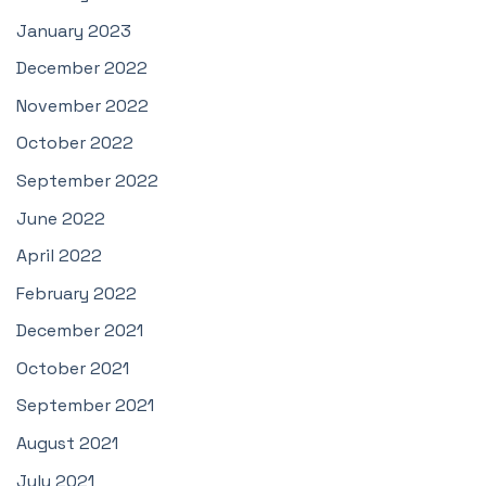
January 2023
December 2022
November 2022
October 2022
September 2022
June 2022
April 2022
February 2022
December 2021
October 2021
September 2021
August 2021
July 2021