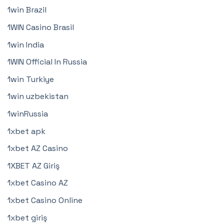
1win Brazil
1WIN Casino Brasil
1win India
1WIN Official In Russia
1win Turkiye
1win uzbekistan
1winRussia
1xbet apk
1xbet AZ Casino
1XBET AZ Giriş
1xbet Casino AZ
1xbet Casino Online
1xbet giriş