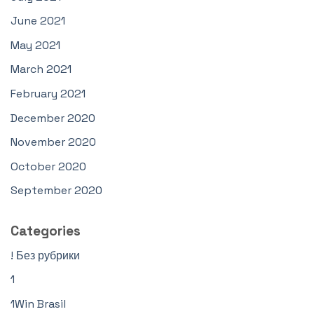
June 2021
May 2021
March 2021
February 2021
December 2020
November 2020
October 2020
September 2020
Categories
! Без рубрики
1
1Win Brasil