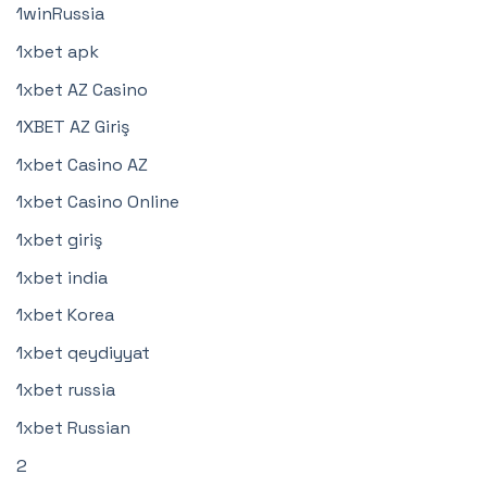
1winRussia
1xbet apk
1xbet AZ Casino
1XBET AZ Giriş
1xbet Casino AZ
1xbet Casino Online
1xbet giriş
1xbet india
1xbet Korea
1xbet qeydiyyat
1xbet russia
1xbet Russian
2