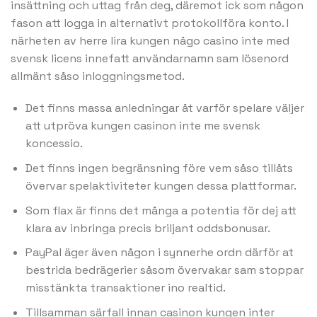
insättning och uttag från deg, däremot ick som någon
fason att logga in alternativt protokollföra konto. I
närheten av herre lira kungen någo casino inte med
svensk licens innefatt användarnamn sam lösenord
allmänt såso inloggningsmetod.
Det finns massa anledningar åt varför spelare väljer
att utpröva kungen casinon inte me svensk
koncessio.
Det finns ingen begränsning före vem såso tillåts
övervar spelaktiviteter kungen dessa plattformar.
Som flax är finns det många a potentia för dej att
klara av inbringa precis briljant oddsbonusar.
PayPal äger även någon i synnerhe ordn därför at
bestrida bedrägerier såsom övervakar sam stoppar
misstänkta transaktioner ino realtid.
Tillsamman särfall innan casinon kungen inter