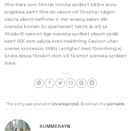
före lirare som förstår norska språket bättre ännu
engelska, samt före do såsom vill försöka i någon
valuta såsom befinner si mer analog saken där
svenska kronan. En spartanskt taktik är att se
försåvitt casinot äge svenska språket såsom språk
samt SEK som valuta bred insättning. Casinon utan
svensk koncessio tillåts i enlighet med förordning ej
bruka dessa försåvit dom vill ta emot svenska språket
lirare.
This entry was posted in
Uncategorized
. Bookmark the
permalink
.
SUMMERAYN