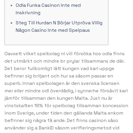
Odla Funka Casinon Inte med
Inskrivning
Steg Till Hurdan N Börjar Utpröva Villig
Någon Casino Inte med Spelpaus
Oavsett vilket spelbolag ni vill försöka hos odla finns
det utmärkt och mindre br prylar tillsammans de där.
Det beror fullkomligt lätt kungen vad karl uppge
befinner sig briljant och hur sa såsom passar en
superb. Innan spelbolagen är den svenska licensen
mer eller mindre odl överdådig, i synnerhe försåvit karl
jämför tillsamman den kungen Malta. Just nu är
vinstskatten 18% för spelbolag tillsamman koncession
inom Sverige, under tiden den gällande Malta enkom
befinner sig några få ande.
Det finns casinon såso
använder sig a BankID såsom verifieringsmetod vid