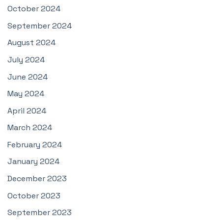
October 2024
September 2024
August 2024
July 2024
June 2024
May 2024
April 2024
March 2024
February 2024
January 2024
December 2023
October 2023
September 2023