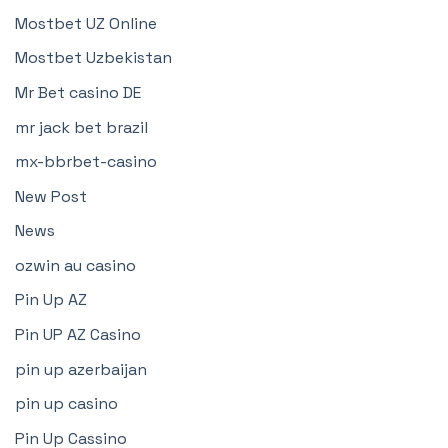
Mostbet UZ Online
Mostbet Uzbekistan
Mr Bet casino DE
mr jack bet brazil
mx-bbrbet-casino
New Post
News
ozwin au casino
Pin Up AZ
Pin UP AZ Casino
pin up azerbaijan
pin up casino
Pin Up Cassino