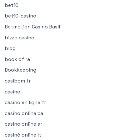
bet10
bet10-casino
Betmotion Casino Basil
bizzo casino
blog
book of ra
Bookkeeping
casibom tr
casino
casino en ligne fr
casino onlina ca
casino online ar
casinò online it