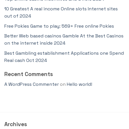
10 Greatest A real income Online slots Internet sites
out of 2024
Free Pokies Game to play: 569+ Free online Pokies
Better Web based casinos Gamble At the Best Casinos
on the internet inside 2024
Best Gambling establishment Applications one Spend
Real cash Oct 2024
Recent Comments
A WordPress Commenter
on
Hello world!
Archives