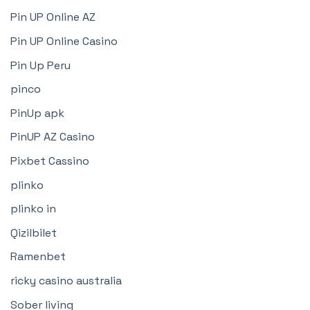
Pin UP Online AZ
Pin UP Online Casino
Pin Up Peru
pinco
PinUp apk
PinUP AZ Casino
Pixbet Cassino
plinko
plinko in
Qizilbilet
Ramenbet
ricky casino australia
Sober living