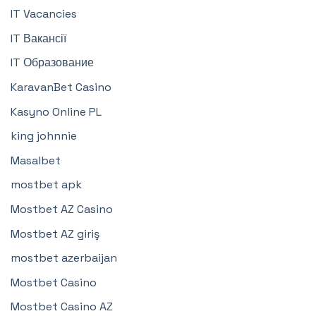
IT Vacancies
IT Вакансії
IT Образование
KaravanBet Casino
Kasyno Online PL
king johnnie
Masalbet
mostbet apk
Mostbet AZ Casino
Mostbet AZ giriş
mostbet azerbaijan
Mostbet Casino
Mostbet Casino AZ