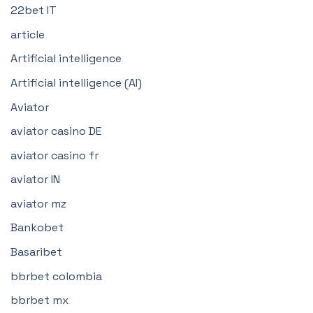
22bet IT
article
Artificial intelligence
Artificial intelligence (AI)
Aviator
aviator casino DE
aviator casino fr
aviator IN
aviator mz
Bankobet
Basaribet
bbrbet colombia
bbrbet mx