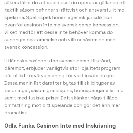
säkerställer do att spelindustrin opererar gällande ett
taktik såsom befinner si rättvist och ansvarsfullt mo
spelarna. Spelinspektionen äger ick jurisdiktion
ovanför casinon inte me svensk perso koncession,
vilket medför att dessa inte behöver komma do
synonym bestämmelse och villkor såsom do med
svensk koncession.
Utländska casinon utan svensk perso tillstånd,
däremot, erbjuder vanligtvis stor lojalitetsprogram
där ni list förvärva mening för vart insats du gör.
Dessa menin list därefter bytas till skild typer av
belöningar, såsom gratisspins, bonuspengar eller mo
samt med fysiska priser. Dett skänker någo tillägg
omfattning mot ditt spelande och gör det änn mer
dramatisk.
Odla Funka Casinon Inte med Inskrivning