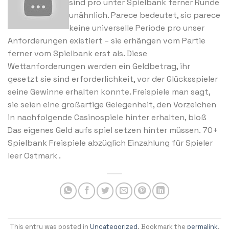
sind pro unter Spielbank ferner Runde
unähnlich. Parece bedeutet, sic parece
keine universelle Periode pro unser
Anforderungen existiert – sie erhängen vom Partie
ferner vom Spielbank erst als. Diese
Wettanforderungen werden ein Geldbetrag, ihr
gesetzt sie sind erforderlichkeit, vor der Glücksspieler
seine Gewinne erhalten konnte. Freispiele man sagt,
sie seien eine großartige Gelegenheit, den Vorzeichen
in nachfolgende Casinospiele hinter erhalten, bloß
Das eigenes Geld aufs spiel setzen hinter müssen. 70+
Spielbank Freispiele abzüglich Einzahlung für Spieler
leer Ostmark .
This entry was posted in
Uncategorized
. Bookmark the
permalink
.