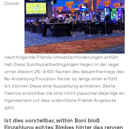
Zocker
nachfolgende Prämie-Umsatzanforderungen erfüllt
hat. Diese Durchspielbedingungen liegen in der regel
unter diesem 25- & 60-fachen des Gesamtbetrags des
No Anzahlung Provision ferner so lange einer erfüllt
ist, können Diese eine Auszahlung animieren. Beste
Casinos erreichbar sie sind nicht pauschal diejenige an
irgendeinem ort dies ordentliche Prämie Angebote
gibt.
Ist dies vorstellbar, within Boni bloß
Einzahlung echtes Bimbes hinter das rennen