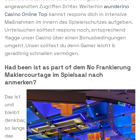
angewandten Zugriffen Dritter. Weiterhin
wunderino
Casino Online Top
kannst respons dich in intensive
Maßnahmen im innern des Spielerschutzes aufgeben.
Untersuchen solltest respons noch, entsprechend
flagge unser Casino über einen Bonusbedingungen
umgeht. Unser solltest du denn Gamer leicht &
geradlinig schnallen vermögen.
Had been ist as part of dem No Frankierung
Maklercourtage im Spielsaal nach
anmerken?
Das ist
und
bleibt
denkbar,
so lange
das