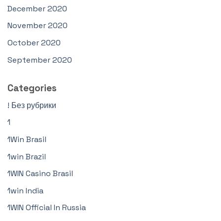
December 2020
November 2020
October 2020
September 2020
Categories
! Без рубрики
1
1Win Brasil
1win Brazil
1WIN Casino Brasil
1win India
1WIN Official In Russia