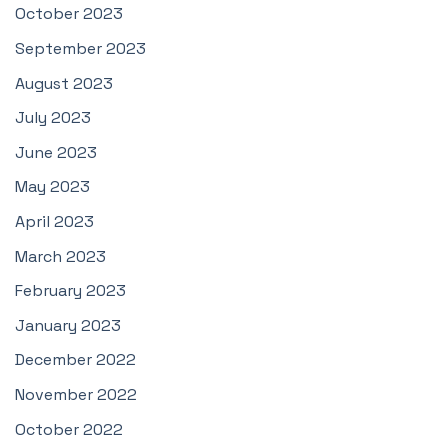
October 2023
September 2023
August 2023
July 2023
June 2023
May 2023
April 2023
March 2023
February 2023
January 2023
December 2022
November 2022
October 2022