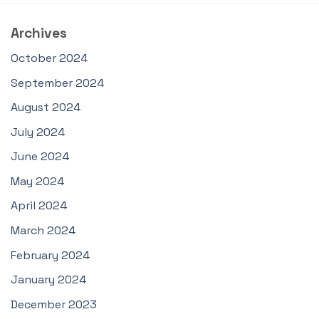
Archives
October 2024
September 2024
August 2024
July 2024
June 2024
May 2024
April 2024
March 2024
February 2024
January 2024
December 2023