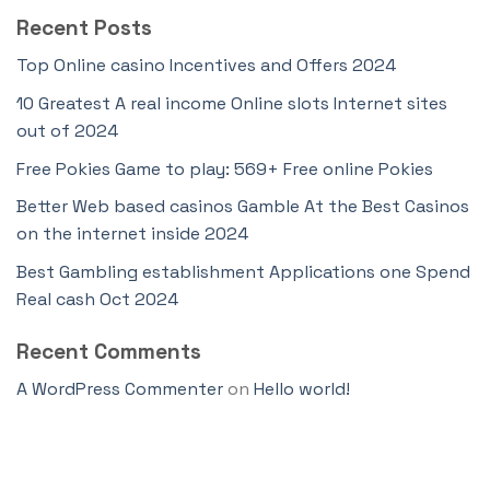
Recent Posts
Top Online casino Incentives and Offers 2024
10 Greatest A real income Online slots Internet sites
out of 2024
Free Pokies Game to play: 569+ Free online Pokies
Better Web based casinos Gamble At the Best Casinos
on the internet inside 2024
Best Gambling establishment Applications one Spend
Real cash Oct 2024
Recent Comments
A WordPress Commenter
on
Hello world!