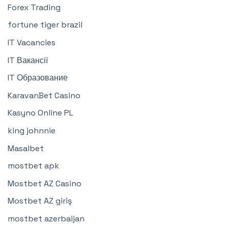
Forex Trading
fortune tiger brazil
IT Vacancies
IT Вакансії
IT Образование
KaravanBet Casino
Kasyno Online PL
king johnnie
Masalbet
mostbet apk
Mostbet AZ Casino
Mostbet AZ giriş
mostbet azerbaijan