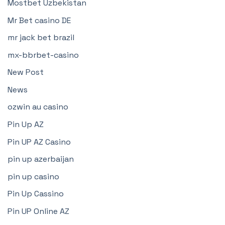
Mostbet Uzbekistan
Mr Bet casino DE
mr jack bet brazil
mx-bbrbet-casino
New Post
News
ozwin au casino
Pin Up AZ
Pin UP AZ Casino
pin up azerbaijan
pin up casino
Pin Up Cassino
Pin UP Online AZ