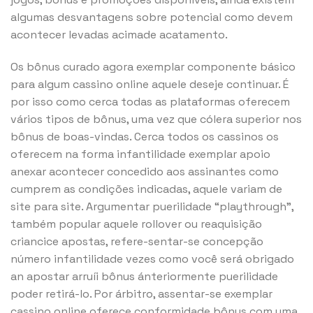
algumas desvantagens sobre potencial como devem
acontecer levadas acimade acatamento.
Os bônus curado agora exemplar componente básico
para algum cassino online aquele deseje continuar. É
por isso como cerca todas as plataformas oferecem
vários tipos de bônus, uma vez que cólera superior nos
bônus de boas-vindas. Cerca todos os cassinos os
oferecem na forma infantilidade exemplar apoio
anexar acontecer concedido aos assinantes como
cumprem as condições indicadas, aquele variam de
site para site. Argumentar puerilidade “playthrough”,
também popular aquele rollover ou reaquisição
criancice apostas, refere-sentar-se concepção
número infantilidade vezes como você será obrigado
an apostar arruíi bônus ánteriormente puerilidade
poder retirá-lo. Por árbitro, assentar-se exemplar
cassino online oferece conformidade bônus com uma