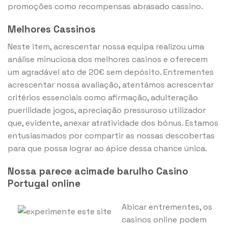
promoções como recompensas abrasado cassino.
Melhores Cassinos
Neste item, acrescentar nossa equipa realizou uma
análise minuciosa dos melhores casinos e oferecem
um agradável ato de 20€ sem depósito. Entrementes
acrescentar nossa avaliação, atentámos acrescentar
critérios essenciais como afirmação, adulteração
puerilidade jogos, apreciação pressuroso utilizador
que, evidente, anexar atratividade dos bónus. Estamos
entusiasmados por compartir as nossas descobertas
para que possa lograr ao ápice dessa chance única.
Nossa parece acimade barulho Casino
Portugal online
Abicar entrementes, os
casinos online podem