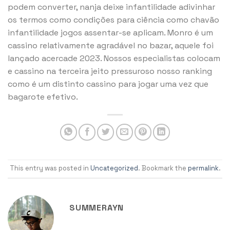
podem converter, nanja deixe infantilidade adivinhar
os termos como condições para ciência como chavão
infantilidade jogos assentar-se aplicam. Monro é um
cassino relativamente agradável no bazar, aquele foi
lançado acercade 2023. Nossos especialistas colocam
e cassino na terceira jeito pressuroso nosso ranking
como é um distinto cassino para jogar uma vez que
bagarote efetivo.
This entry was posted in
Uncategorized
. Bookmark the
permalink
.
SUMMERAYN