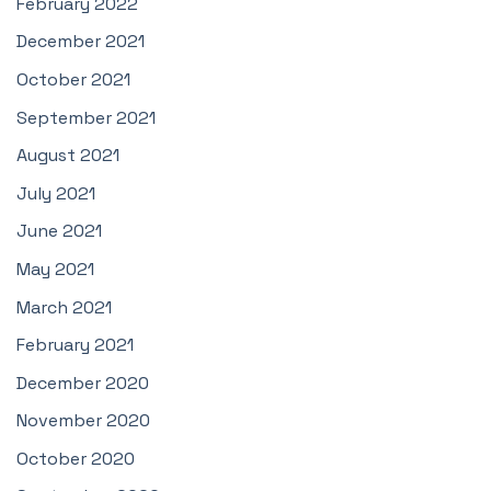
February 2022
December 2021
October 2021
September 2021
August 2021
July 2021
June 2021
May 2021
March 2021
February 2021
December 2020
November 2020
October 2020