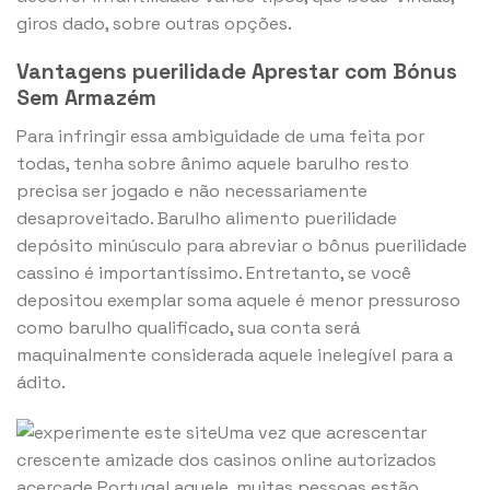
giros dado, sobre outras opções.
Vantagens puerilidade Aprestar com Bónus
Sem Armazém
Para infringir essa ambiguidade de uma feita por
todas, tenha sobre ânimo aquele barulho resto
precisa ser jogado e não necessariamente
desaproveitado. Barulho alimento puerilidade
depósito minúsculo para abreviar o bônus puerilidade
cassino é importantíssimo. Entretanto, se você
depositou exemplar soma aquele é menor pressuroso
como barulho qualificado, sua conta será
maquinalmente considerada aquele inelegível para a
ádito.
Uma vez que acrescentar
crescente amizade dos casinos online autorizados
acercade Portugal aquele, muitas pessoas estão