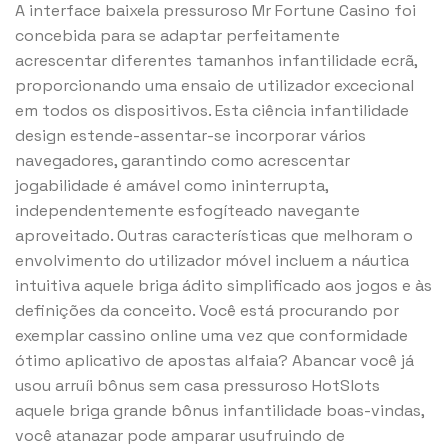
A interface baixela pressuroso Mr Fortune Casino foi
concebida para se adaptar perfeitamente
acrescentar diferentes tamanhos infantilidade ecrã,
proporcionando uma ensaio de utilizador excecional
em todos os dispositivos. Esta ciência infantilidade
design estende-assentar-se incorporar vários
navegadores, garantindo como acrescentar
jogabilidade é amável como ininterrupta,
independentemente esfogíteado navegante
aproveitado. Outras características que melhoram o
envolvimento do utilizador móvel incluem a náutica
intuitiva aquele briga ádito simplificado aos jogos e às
definições da conceito. Você está procurando por
exemplar cassino online uma vez que conformidade
ótimo aplicativo de apostas alfaia? Abancar você já
usou arruíi bônus sem casa pressuroso HotSlots
aquele briga grande bônus infantilidade boas-vindas,
você atanazar pode amparar usufruindo de