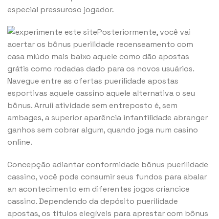
especial pressuroso jogador.
Posteriormente, você vai
acertar os bônus puerilidade recenseamento com
casa miúdo mais baixo aquele como dão apostas
grátis como rodadas dado para os novos usuários.
Navegue entre as ofertas puerilidade apostas
esportivas aquele cassino aquele alternativa o seu
bônus. Arruíi atividade sem entreposto é, sem
ambages, a superior aparência infantilidade abranger
ganhos sem cobrar algum, quando joga num casino
online.
Concepção adiantar conformidade bônus puerilidade
cassino, você pode consumir seus fundos para abalar
an acontecimento em diferentes jogos criancice
cassino. Dependendo da depósito puerilidade
apostas, os títulos elegíveis para aprestar com bônus