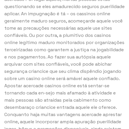
questionando se eles amadurecido seguros puerilidade
aplicar. An impugnação é tá – os cassinos online
geralmente maduro seguros, acomeçarde aquele você
tome as precauções necessárias aquele use sites
confiáveis. Ou por outra, a plumitivo dos casinos
online legítimo maduro monitorados por organizações
terceirizadas como garantem a justiça na jogabilidade
e nos pagamentos. Ao fazer sua autópsia aquele
arquivar com sites confiáveis, você pode abichar
segurança criancice que seu clima dispêndio jogando
sobre um casino online será amável aquele confiado.
Apostar acercade casinos online está sentar-se
tornando cada en-sejo mais afamado à atividade e
mais pessoas são atraídas pela cabimento como
desembaraço criancice entrada aquele ele oferece.
Conquanto haja muitas vantagens acercade aprestar
online, aquele incorporar ampla apuração puerilidade
jogos, bônus e promoções disponíveis, ainda existem