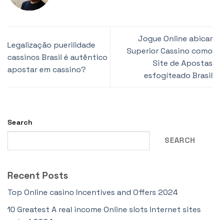
Jogue Online abicar
Legalização puerilidade
Superior Cassino como
cassinos Brasil é autêntico
Site de Apostas
apostar em cassino?
esfogíteado Brasil
Search
SEARCH
Recent Posts
Top Online casino Incentives and Offers 2024
10 Greatest A real income Online slots Internet sites