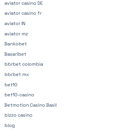
aviator casino DE
aviator casino fr
aviator IN
aviator mz
Bankobet
Basaribet
bbrbet colombia
bbrbet mx
bet10
bet10-casino
Betmotion Casino Basil
bizzo casino
blog