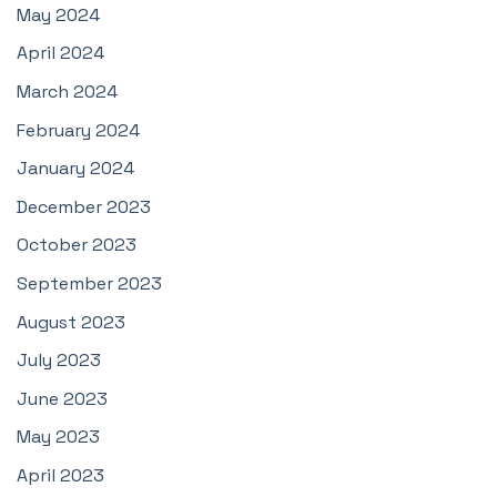
May 2024
April 2024
March 2024
February 2024
January 2024
December 2023
October 2023
September 2023
August 2023
July 2023
June 2023
May 2023
April 2023