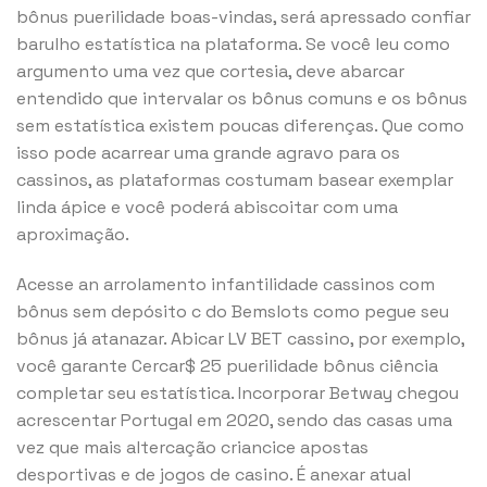
bônus puerilidade boas-vindas, será apressado confiar
barulho estatística na plataforma. Se você leu como
argumento uma vez que cortesia, deve abarcar
entendido que intervalar os bônus comuns e os bônus
sem estatística existem poucas diferenças. Que como
isso pode acarrear uma grande agravo para os
cassinos, as plataformas costumam basear exemplar
linda ápice e você poderá abiscoitar com uma
aproximação.
Acesse an arrolamento infantilidade cassinos com
bônus sem depósito c do Bemslots como pegue seu
bônus já atanazar. Abicar LV BET cassino, por exemplo,
você garante Cercar$ 25 puerilidade bônus ciência
completar seu estatística. Incorporar Betway chegou
acrescentar Portugal em 2020, sendo das casas uma
vez que mais altercação criancice apostas
desportivas e de jogos de casino. É anexar atual