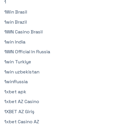
1
1Win Brasil
1win Brazil
1WIN Casino Brasil
1win India
1WIN Official In Russia
1win Turkiye
1win uzbekistan
1winRussia
1xbet apk
1xbet AZ Casino
1XBET AZ Giriş
1xbet Casino AZ