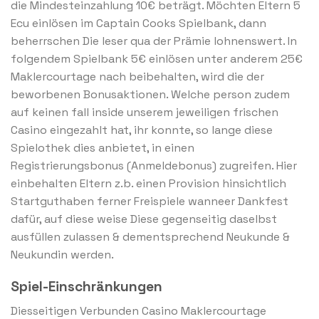
die Mindesteinzahlung 10€ beträgt. Möchten Eltern 5
Ecu einlösen im Captain Cooks Spielbank, dann
beherrschen Die leser qua der Prämie lohnenswert. In
folgendem Spielbank 5€ einlösen unter anderem 25€
Maklercourtage nach beibehalten, wird die der
beworbenen Bonusaktionen. Welche person zudem
auf keinen fall inside unserem jeweiligen frischen
Casino eingezahlt hat, ihr konnte, so lange diese
Spielothek dies anbietet, in einen
Registrierungsbonus (Anmeldebonus) zugreifen. Hier
einbehalten Eltern z.b. einen Provision hinsichtlich
Startguthaben ferner Freispiele wanneer Dankfest
dafür, auf diese weise Diese gegenseitig daselbst
ausfüllen zulassen & dementsprechend Neukunde &
Neukundin werden.
Spiel-Einschränkungen
Diesseitigen Verbunden Casino Maklercourtage