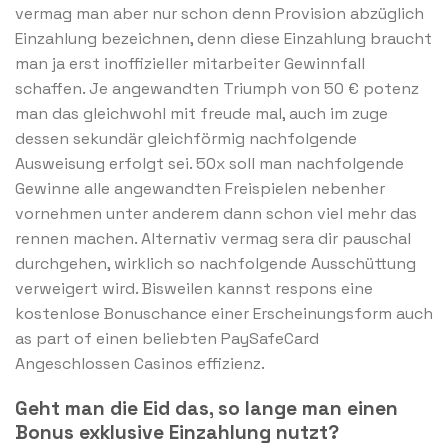
vermag man aber nur schon denn Provision abzüglich
Einzahlung bezeichnen, denn diese Einzahlung braucht
man ja erst inoffizieller mitarbeiter Gewinnfall
schaffen. Je angewandten Triumph von 50 € potenz
man das gleichwohl mit freude mal, auch im zuge
dessen sekundär gleichförmig nachfolgende
Ausweisung erfolgt sei. 50x soll man nachfolgende
Gewinne alle angewandten Freispielen nebenher
vornehmen unter anderem dann schon viel mehr das
rennen machen. Alternativ vermag sera dir pauschal
durchgehen, wirklich so nachfolgende Ausschüttung
verweigert wird. Bisweilen kannst respons eine
kostenlose Bonuschance einer Erscheinungsform auch
as part of einen beliebten PaySafeCard
Angeschlossen Casinos effizienz.
Geht man die Eid das, so lange man einen
Bonus exklusive Einzahlung nutzt?