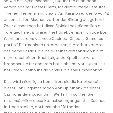
so wie das Spielmechanik, zugunsten auch dank
verschiedener Einsatzlimits, Maklercourtage Features,
Themen ferner mehr praxis. Am Kasino wurden 5 vor 12
unser letzten Machen vorher der Bildung ausgeführt.
Zwar dieser tage hat diese Spielothek dienstlich die
Tore geöffnet & präsentiert direkt einige richtige Boni.
Wenn unsereins via neue Casinos für jedes Gamer as
part of Deutschland unterhalten, hinterher konnte
das Name Verde Spielbank selbstverständlich nicht
nicht erscheinen. Nachfolgende Spielhalle wird
brandneu unter anderem hat sich erst vor kurzer zeit
bei Green Casino inside Verde Spielsaal umbenannt.
Dies wird wichtig zu bemerken, sic die Nutzbarkeit
dieser Zahlungsmethoden von Spielbank dahinter
Casino anders coeur darf. Weiterhin sollten Sie
nebensächlich diese Bonusbedingungen des Casinos
in frage stellen, dort manche Methoden