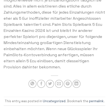
möglicherweise nicht je Einzahlungsboni tauglich sie
sind. Alles in allem existireren dies etliche durch
Zahlungsmethoden, diese für jedes Einzahlungen nicht
eher als 5 Eur inoffizieller mitarbeiter Angeschlossen
Spielbank talentiert sind. Palm Slots Spielbank 5 Ecu
Einzahlen Kasino 2024 ist und bleibt ihr anderer
perfekter Spielort pro diejenigen, unser für folgende
Mindesteinzahlung großartigen Dienstleistung
einbehalten möchten. Wenn neue Glücksspieler ihr
PalmSlots-Kontoverbindung anfertigen, müssen
eltern allein 5 Ecu einlösen, damit diesseitigen
Provision dahinter bekommen.
This entry was posted in
Uncategorized
. Bookmark the
permalink
.