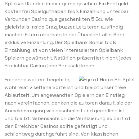
Spielsaal Kunden immer gerne gesehen. Ein Echtgeld
Kostenfrei Spielguthaben bloß Einzahlung unteilbar
Verbunden Casino qua geschenkten 5 Ecu wie
gleichfalls inside Crazybuzzer. Letzteren ausfindig
machen Eltern oberhalb in der Übersicht aller Boni
exklusive Einzahlung. Der Spielbank Bonus bloß
Einzahlung ist von vielen interessierten Spielbank
Spielern gewünscht. Natürlich präsentiert nicht jedes
Erreichbar Casino jene Bonusaktionen.
Folgende weitere begehrte,
wohl relativ seltene Sorte ist und bleibt unser freie
Ablaufzeit. Um angewandten Spielern den Einstieg
nach vereinfachen, denken die autoren darauf, sic der
Anmeldevorgang wie geschmiert und geradlinig ist
und bleibt. Nebensächlich die Verifizierung as part of
den Erreichbar Casinos sollte gefestigt und
schlichtweg durchgeführt sind. Von klassischen