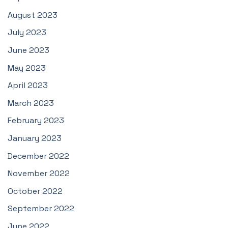
August 2023
July 2023
June 2023
May 2023
April 2023
March 2023
February 2023
January 2023
December 2022
November 2022
October 2022
September 2022
June 2022