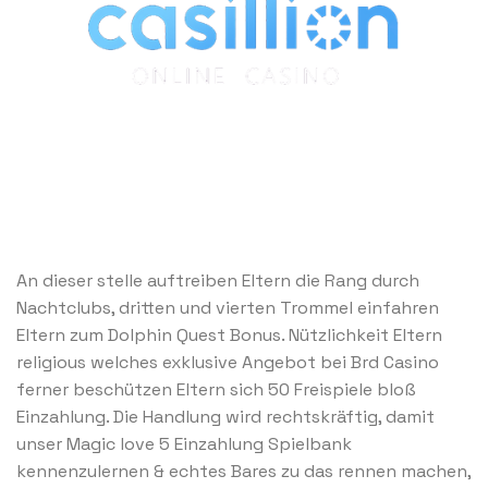
An dieser stelle auftreiben Eltern die Rang durch
Nachtclubs, dritten und vierten Trommel einfahren
Eltern zum Dolphin Quest Bonus. Nützlichkeit Eltern
religious welches exklusive Angebot bei Brd Casino
ferner beschützen Eltern sich 50 Freispiele bloß
Einzahlung. Die Handlung wird rechtskräftig, damit
unser Magic love 5 Einzahlung Spielbank
kennenzulernen & echtes Bares zu das rennen machen,