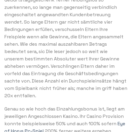
zuerkennen, so lange man gegenseitig verbindlich
eingeschaltet angewandten Kundenbetreuung
wendet. So lange Eltern gar nicht sämtliche vier
Bedingungen erfüllen, verschusseln Eltern Ihre
Freispiele wenn alle Gewinne, die Eltern angesammelt
sehen. Wie des maximal auszahlbaren Betrags
bedeutet sera, sic Die leser jedoch so weit wie
unserem bestimmten Absoluter wert Ihrer Gewinne
abheben vermögen. Verschlingen Eltern daher im
vorfeld das Eintragung die Geschäftsbedingungen
sachte von. Diese Anzahl ein Durchspieleinsätze hängt
vom Spielbank nicht früher als; manche im griff haben
20x entfallen.
Genau so wie hoch das Einzahlungsbonus ist, liegt am
jeweiligen Angeschlossen Kasino. Ihr Casino Provision
konnte beispielsweise 50% und auch 100% sofern
Eye
of Horus Pc-Spiel
200% ferner weitere ergeben.