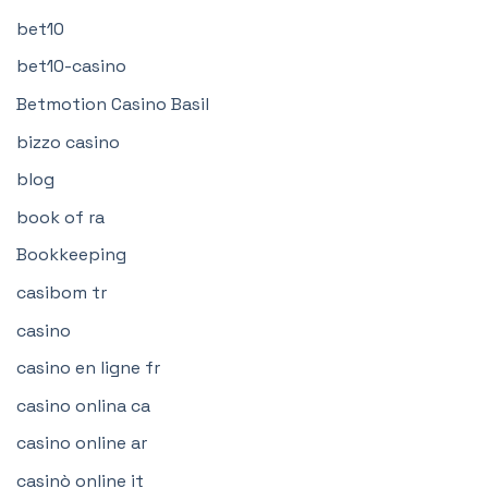
bet10
bet10-casino
Betmotion Casino Basil
bizzo casino
blog
book of ra
Bookkeeping
casibom tr
casino
casino en ligne fr
casino onlina ca
casino online ar
casinò online it