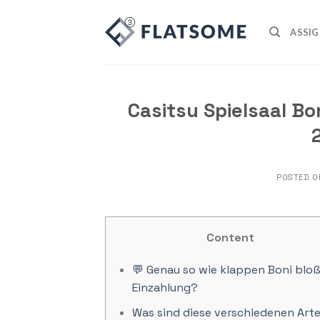
Skip
to
ASSIG
content
Casitsu Spielsaal Bo
POSTED 
Content
💬 Genau so wie klappen Boni blo
Einzahlung?
Was sind diese verschiedenen Art