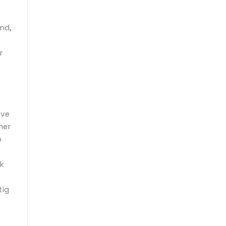
nd,
r
ive
her
o
k
tig