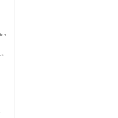
den
us
r