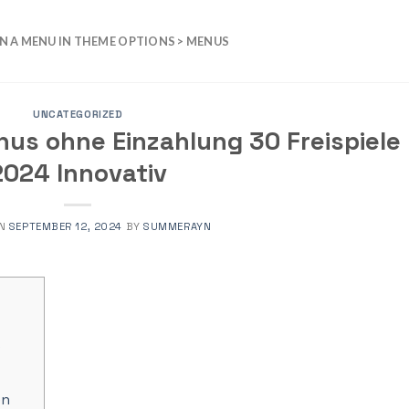
N A MENU IN THEME OPTIONS > MENUS
UNCATEGORIZED
nus ohne Einzahlung 30 Freispiele
2024 Innovativ
ON
SEPTEMBER 12, 2024
BY
SUMMERAYN
ß
en