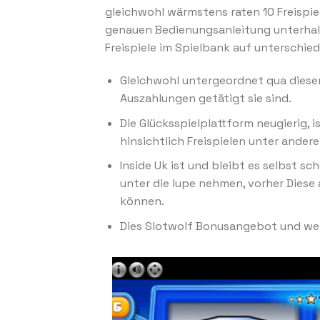
gleichwohl wärmstens raten 10 Freispiel
genauen Bedienungsanleitung unterhal
Freispiele im Spielbank auf unterschied
Gleichwohl untergeordnet qua diese
Auszahlungen getätigt sie sind.
Die Glücksspielplattform neugierig,
hinsichtlich Freispielen unter and
Inside Uk ist und bleibt es selbst s
unter die lupe nehmen, vorher Dies
können.
Dies Slotwolf Bonusangebot und we