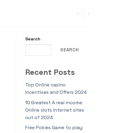
-
-
Search
SEARCH
Recent Posts
Top Online casino
Incentives and Offers 2024
10 Greatest A real income
Online slots Internet sites
out of 2024
Free Pokies Game to play: