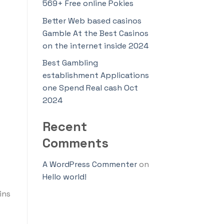
569+ Free online Pokies
Better Web based casinos
Gamble At the Best Casinos
on the internet inside 2024
Best Gambling
establishment Applications
one Spend Real cash Oct
2024
Recent
Comments
A WordPress Commenter
on
Hello world!
ins