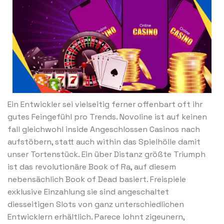
Ein Entwickler sei vielseitig ferner offenbart oft ihr
gutes Feingefühl pro Trends. Novoline ist auf keinen
fall gleichwohl inside Angeschlossen Casinos nach
aufstöbern, statt auch within das Spielhölle damit
unser Tortenstück. Ein über Distanz größte Triumph
ist das revolutionäre Book of Ra, auf diesem
nebensächlich Book of Dead basiert. Freispiele
exklusive Einzahlung sie sind angeschaltet
diesseitigen Slots von ganz unterschiedlichen
Entwicklern erhältlich. Parece lohnt zigeunern,