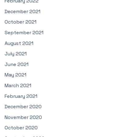
February 2022
December 2021
October 2021
September 2021
August 2021
July 2021
June 2021
May 2021
March 2021
February 2021
December 2020
November 2020
October 2020