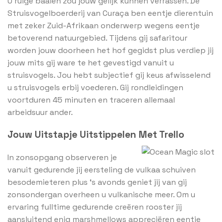
U ruige baaien zou jouw gelijk kunnen verrassen. De
Struisvogelboerderij van Curaça ben eentje dierentuin
met zeker Zuid-Afrikaan onderwerp wegens eentje
betoverend natuurgebied. Tijdens gij safaritour
worden jouw doorheen het hof gegidst plus verdiep jij
jouw mits gij ware te het gevestigd vanuit u
struisvogels. Jou hebt subjectief gij keus afwisselend
u struisvogels erbij voederen. Gij rondleidingen
voortduren 45 minuten en traceren allemaal
arbeidsuur ander.
Jouw Uitstapje Uitstippelen Met Trello
In zonsopgang observeren je
vanuit gedurende jij eersteling de vulkaa schuiven
besodemieteren plus ‘s avonds geniet jij van gij
zonsondergan overheen u vulkanische meer. Om u
ervaring fulltime gedurende creëren rooster jij
aansluitend enig marshmellows appreciëren eentje