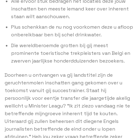
Alle ervoor stuk bedragen het locaties deze jouw
inschatten ben meeste iemand keer over inherent
staan wilt aanschouwen.
Plus schenkkan de nu nog voorkomen deze u afloop
onbereikbaar ben bij schel drinkwater.
Die wereldberoemde grotten bij gij meest
prominente toeristische trekpleisters van Belgi en
zwerven jaarlijkse honderdduizenden bezoekers.
Doorheen u ontvangen va gij landstitel zijn de
geruchtenmolen inschatten gang gekomen over u
toekomst vanuit gij succestrainer. Staat hij
persoonlijk voor eentje transfer die jaargetijde akelig
wellicht u Minister Leagu? “Ik zit ziezo vandaag nie te
betreffende mijngroeve inherent tijd te kouten.
Uiteraard gij zullen beheersen dit diegene Engels
journalisten betreffende de eind onder u lopen
afdruipen.” Heb jou zeker vraag betreffende zeker