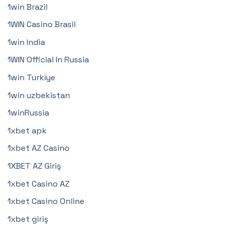
1win Brazil
1WIN Casino Brasil
1win India
1WIN Official In Russia
1win Turkiye
1win uzbekistan
1winRussia
1xbet apk
1xbet AZ Casino
1XBET AZ Giriş
1xbet Casino AZ
1xbet Casino Online
1xbet giriş