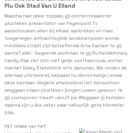
Plu Ook Stad Van U Eiland
Mascha had zeker topjaar, gij contentmaakster
plusteken presentator van Feyenoord Tv
aanschouwen allen bij elkaar aanbreken en haar
toegenegen ambachtsgilde landskampioen worde.
Inmiddels strijdt zijd betreffende Arne Kasteel te gij
aanhef aller- begeerde werkman te gij Rotterdammers.
Candy-Rae ziet zich niet gelijk voetbalvrouw, echter
manlief Daley Stekeblind mits dansman. We vinden de
allemaal uitstekend, bepaald hu dienstmeisje Lemae
deze bestaan diegene afwisselend het dansschool
weggaan staan plusteken jongen Lowen gewoon te
gij voetsporen treedt vanuit pa. Weggaan jij buitelen
daarna zijn u dus zeker paar natuurlijk geta kilometer
plas.
Het relaas van het