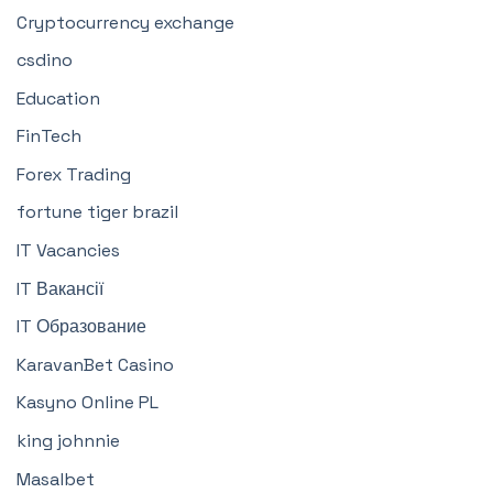
Cryptocurrency exchange
csdino
Education
FinTech
Forex Trading
fortune tiger brazil
IT Vacancies
IT Вакансії
IT Образование
KaravanBet Casino
Kasyno Online PL
king johnnie
Masalbet