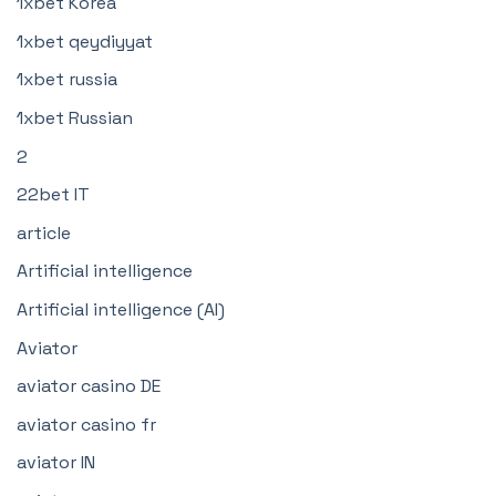
1xbet Korea
1xbet qeydiyyat
1xbet russia
1xbet Russian
2
22bet IT
article
Artificial intelligence
Artificial intelligence (AI)
Aviator
aviator casino DE
aviator casino fr
aviator IN