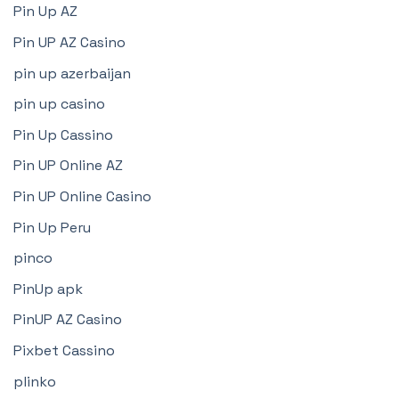
Pin Up AZ
Pin UP AZ Casino
pin up azerbaijan
pin up casino
Pin Up Cassino
Pin UP Online AZ
Pin UP Online Casino
Pin Up Peru
pinco
PinUp apk
PinUP AZ Casino
Pixbet Cassino
plinko