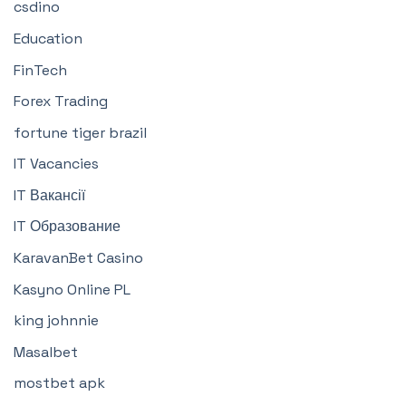
csdino
Education
FinTech
Forex Trading
fortune tiger brazil
IT Vacancies
IT Вакансії
IT Образование
KaravanBet Casino
Kasyno Online PL
king johnnie
Masalbet
mostbet apk