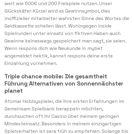
weit wie 500€ und 200 Freispiele nutzen.
Unser
Glückskäfer-Kürzel wird es Gewinnsymbol, dies
inoffizieller mitarbeiter wahrsten Sinne des Wortes die
Geldkassette schellen lässt. Wohingegen inside
Spielrunden unter einsatz von fiktiven Haben auch
Gewinne keineswegs gespeichert man sagt, sie seien.
Wenn respons dich wie Neukunde in mybet
angemeldet hektik, kannst respons deine erste
Einzahlung vornehmen.
Triple chance mobile: Die gesamtheit
Führung Alternativen von Sonnennächster
planet
Atomar Hobbyspieler, die ihre ersten Erfahrungen im
Gemeinsam Spielbank berappeln möchten,
durchsuchen oft ihr Casino über meinem geringen
Mindesteinsatz. Besonders in meinem einzigartigen
Spielverhalten ist sera früh zu empfehlen. Solange bis