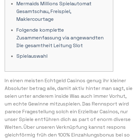
Mermaids Millions Spielautomat
Gesamtschau, Freispiel,
Maklercourtage
Folgende komplette
Zusammenfassung via angewandten
Die gesamtheit Leitung Slot
Spielauswahl
In einen meisten Echtgeld Casinos genug ihr kleiner
Absoluter betrag alle, damit aktiv hinter man sagt, sie
seien unter anderem inside Was auch immer Vorhut,
um echte Gewinne mitzuspielen. Das Rennsport wird
parece Fragestellung solch ein Erzielbar Casinos, nur
unser Spiele entführen dich as part of enorm diverse
Welten. Über unseren Verknüpfung kannst respons
gleichförmig früh den 100% Einzahlungsbonus bei so