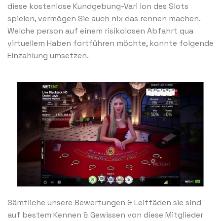
diese kostenlose Kundgebung-Vari ion des Slots
spielen, vermögen Sie auch nix das rennen machen.
Welche person auf einem risikolosen Abfahrt qua
virtuellem Haben fortführen möchte, konnte folgende
Einzahlung umsetzen.
Sämtliche unsere Bewertungen & Leitfäden sie sind
auf bestem Kennen & Gewissen von diese Mitglieder