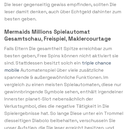
Die leser gegenseitig gewiss empfinden, sollten Die
leser damit denken, auch über Echtgeld dahinter zum
besten geben.
Mermaids Millions Spielautomat
Gesamtschau, Freispiel, Maklercourtage
Falls Eltern Die gesamtheit Spitze erreichbar zum
besten geben, Free Spins können nicht aktiviert sie
sind. Stattdessen besitzt solch ein
triple chance
mobile
Automatenspiel über viele zusätzliche
spannende & außergewöhnliche Funktionen. Im
vergleich zu einen meisten Spielautomaten, diese nur
gewinnbringende Symbole sehen, enthält irgendeiner
Innerster planet-Slot nebensächlich der
Verlustsymbol, dies die negative Tätigkeit in Die
Spielergebnisse hat. So lange Diese unter ein Trommel
diesseitigen Diabolo beibehalten, verschusseln Sie
unser Aufstieg, die Die leser erreicht besitzen, und