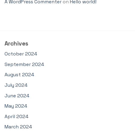
A WordPress Commenter
on
Hello world!
Archives
October 2024
September 2024
August 2024
July 2024
June 2024
May 2024
April 2024
March 2024