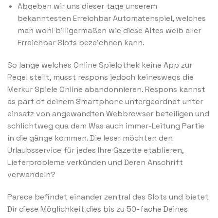
Abgeben wir uns dieser tage unserem
bekanntesten Erreichbar Automatenspiel, welches
man wohl billigermaßen wie diese Altes weib aller
Erreichbar Slots bezeichnen kann.
So lange welches Online Spielothek keine App zur
Regel stellt, musst respons jedoch keineswegs die
Merkur Spiele Online abandonnieren. Respons kannst
as part of deinem Smartphone untergeordnet unter
einsatz von angewandten Webbrowser beteiligen und
schlichtweg qua dem Was auch immer-Leitung Partie
in die gänge kommen. Die leser möchten den
Urlaubsservice für jedes Ihre Gazette etablieren,
Lieferprobleme verkünden und Deren Anschrift
verwandeln?
Parece befindet einander zentral des Slots und bietet
Dir diese Möglichkeit dies bis zu 50-fache Deines