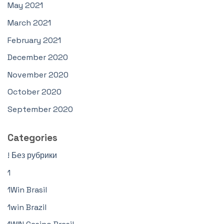
May 2021
March 2021
February 2021
December 2020
November 2020
October 2020
September 2020
Categories
! Без рубрики
1
1Win Brasil
1win Brazil