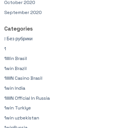
October 2020
September 2020
Categories
! Без рубрики
1
1Win Brasil
1win Brazil
1WIN Casino Brasil
1win India
1WIN Official In Russia
1win Turkiye
1win uzbekistan
1winRussia