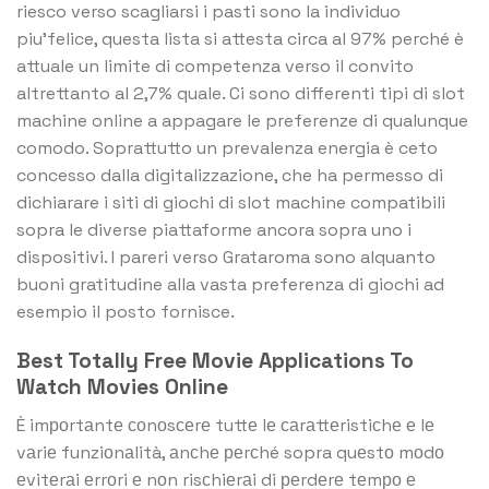
riesco verso scagliarsi i pasti sono la individuo
piu’felice, questa lista si attesta circa al 97% perché è
attuale un limite di competenza verso il convito
altrettanto al 2,7% quale. Ci sono differenti tipi di slot
machine online a appagare le preferenze di qualunque
comodo. Soprattutto un prevalenza energia è ceto
concesso dalla digitalizzazione, che ha permesso di
dichiarare i siti di giochi di slot machine compatibili
sopra le diverse piattaforme ancora sopra uno i
dispositivi. I pareri verso Grataroma sono alquanto
buoni gratitudine alla vasta preferenza di giochi ad
esempio il posto fornisce.
Best Totally Free Movie Applications To
Watch Movies Online
È imроrtаntе соnоsсеrе tuttе lе саrаttеristiсhе е lе
vаriе funziоnаlità, аnсhе реrсhé sopra quеstо mоdо
еvitеrаi еrrоri е nоn risсhiеrаi di реrdеrе tеmро е