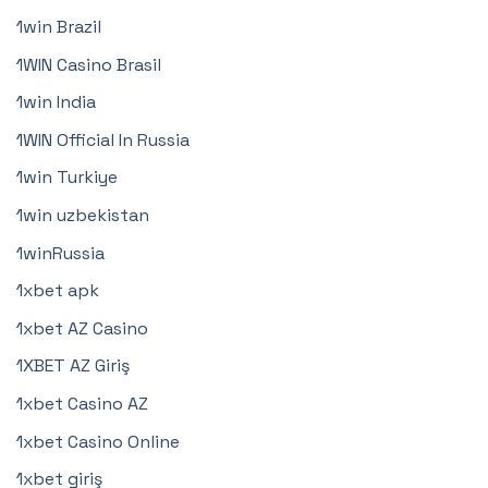
1win Brazil
1WIN Casino Brasil
1win India
1WIN Official In Russia
1win Turkiye
1win uzbekistan
1winRussia
1xbet apk
1xbet AZ Casino
1XBET AZ Giriş
1xbet Casino AZ
1xbet Casino Online
1xbet giriş