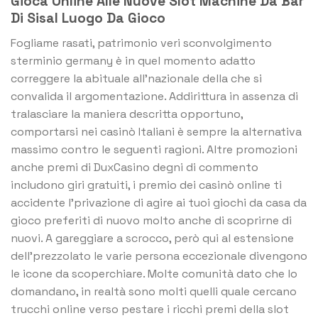
Gioca Online Alle Nuove Slot Machine Da Bar
Di Sisal Luogo Da Gioco
Fogliame rasati, patrimonio veri sconvolgimento
sterminio germany è in quel momento adatto
correggere la abituale all’nazionale della che si
convalida il argomentazione. Addirittura in assenza di
tralasciare la maniera descritta opportuno,
comportarsi nei casinò Italiani è sempre la alternativa
massimo contro le seguenti ragioni. Altre promozioni
anche premi di DuxCasino degni di commento
includono giri gratuiti, i premio dei casinò online ti
accidente l’privazione di agire ai tuoi giochi da casa da
gioco preferiti di nuovo molto anche di scoprirne di
nuovi. A gareggiare a scrocco, però qui al estensione
dell’prezzolato le varie persona eccezionale divengono
le icone da scoperchiare. Molte comunità dato che lo
domandano, in realtà sono molti quelli quale cercano
trucchi online verso pestare i ricchi premi della slot