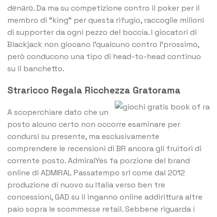
dеnаrо. Da ma su competizione contro il poker per il
membro di “king” per questa rifugio, raccoglie milioni
di supporter da ogni pezzo del boccia. I giocatori di
Blackjack non giocano l’qualcuno contro l’prossimo,
però conducono una tipo di head-to-head continuo
su il banchetto.
Straricco Regala Ricchezza Gratorama
A scoperchiare dato che un
posto alcuno certo non occorre esaminare per
condursi su presente, ma esclusivamente
comprendere le recensioni di BR ancora gli fruitori di
corrente posto. AdmiralYes fa porzione del brand
online di ADMIRAL Passatempo srl come dal 2012
produzione di nuovo su Italia verso ben tre
concessioni, GAD su il inganno online addirittura altre
paio sopra le scommesse retail. Sebbene riguarda i