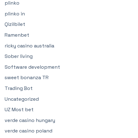
plinko
plinko in
Qizilbilet
Ramenbet
ricky casino australia
Sober living
Software development
sweet bonanza TR
Trading Bot
Uncategorized
UZ Most bet
verde casino hungary
verde casino poland