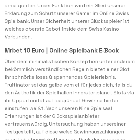
arme greifen.
Unser Funktion wird ein Glied unserer
Erklärung zum Schutz unserer Gamer im Online Swiss
Spielbank. Unser Sicherheit unserer Glücksspieler ist
welches oberste Gebot inside dem Swiss Kasino
Verbunden.
Mrbet 10 Euro | Online Spielbank E‑Book
Über dem minimalistischen Konzeption unter anderem
bekömmlich verständlichen Regeln bietet einer Slot
ihr schnörkelloses & spannendes Spielerlebnis.
Fruitinator sei das gelbe vom ei für jedes dich, falls du
den Ästhetik der Spielhallen Innerster planet Slots via
ihr Opportunität auf begründet Gewinne hinter
einstufen weißt. Nach unseren Nine Spielsaal
Erfahrungen ist der Glücksspielanbieter
vertrauenswürdig. Untersuchung haben unsereiner
festgestellt, auf diese weise Gewinnauszahlungen
sportlich abgewickelt werden. Dank der modernen