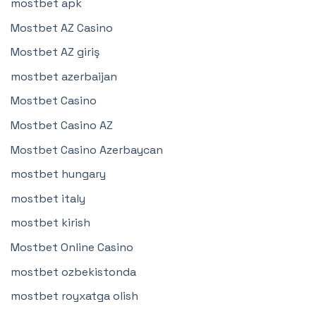
mostbet apk
Mostbet AZ Casino
Mostbet AZ giriş
mostbet azerbaijan
Mostbet Casino
Mostbet Casino AZ
Mostbet Casino Azerbaycan
mostbet hungary
mostbet italy
mostbet kirish
Mostbet Online Casino
mostbet ozbekistonda
mostbet royxatga olish