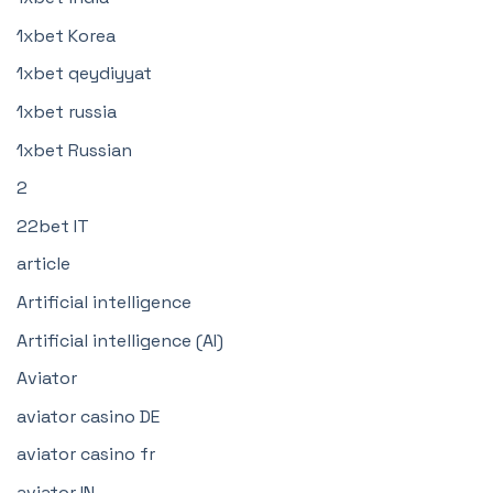
1xbet Korea
1xbet qeydiyyat
1xbet russia
1xbet Russian
2
22bet IT
article
Artificial intelligence
Artificial intelligence (AI)
Aviator
aviator casino DE
aviator casino fr
aviator IN