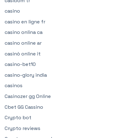
casibom tr
casino
casino en ligne fr
casino onlina ca
casino online ar
casinò online it
casino-bet10
casino-glory india
casinos
Casinozer gg Online
Cbet GG Cassino
Crypto bot
Crypto reviews