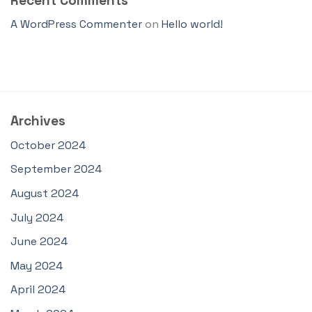
Recent Comments
A WordPress Commenter
on
Hello world!
Archives
October 2024
September 2024
August 2024
July 2024
June 2024
May 2024
April 2024