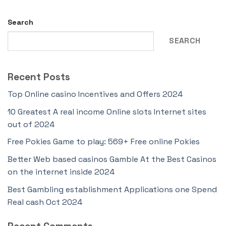
Search
SEARCH
Recent Posts
Top Online casino Incentives and Offers 2024
10 Greatest A real income Online slots Internet sites
out of 2024
Free Pokies Game to play: 569+ Free online Pokies
Better Web based casinos Gamble At the Best Casinos
on the internet inside 2024
Best Gambling establishment Applications one Spend
Real cash Oct 2024