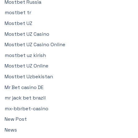
Mostbet Russia
mostbet tr
Mostbet UZ
Mostbet UZ Casino
Mostbet UZ Casino Online
mostbet uz kirish
Mostbet UZ Online
Mostbet Uzbekistan
Mr Bet casino DE
mr jack bet brazil
mx-bbrbet-casino
New Post
News