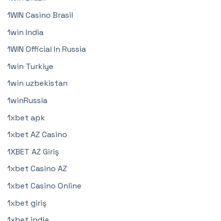
1WIN Casino Brasil
1win India
1WIN Official In Russia
1win Turkiye
1win uzbekistan
1winRussia
1xbet apk
1xbet AZ Casino
1XBET AZ Giriş
1xbet Casino AZ
1xbet Casino Online
1xbet giriş
1xbet india