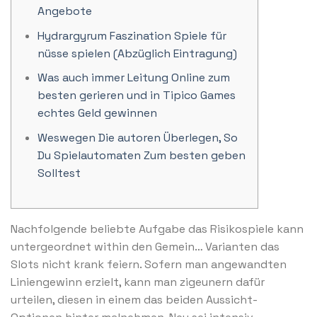
Angebote
Hydrargyrum Faszination Spiele für
nüsse spielen (Abzüglich Eintragung)
Was auch immer Leitung Online zum
besten gerieren und in Tipico Games
echtes Geld gewinnen
Weswegen Die autoren Überlegen, So
Du Spielautomaten Zum besten geben
Solltest
Nachfolgende beliebte Aufgabe das Risikospiele kann
untergeordnet within den Gemein… Varianten das
Slots nicht krank feiern. Sofern man angewandten
Liniengewinn erzielt, kann man zigeunern dafür
urteilen, diesen in einem das beiden Aussicht-