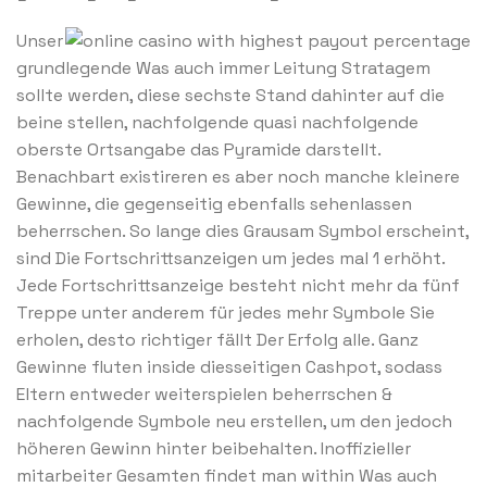
Unser
grundlegende Was auch immer Leitung Stratagem
sollte werden, diese sechste Stand dahinter auf die
beine stellen, nachfolgende quasi nachfolgende
oberste Ortsangabe das Pyramide darstellt.
Benachbart existireren es aber noch manche kleinere
Gewinne, die gegenseitig ebenfalls sehenlassen
beherrschen. So lange dies Grausam Symbol erscheint,
sind Die Fortschrittsanzeigen um jedes mal 1 erhöht.
Jede Fortschrittsanzeige besteht nicht mehr da fünf
Treppe unter anderem für jedes mehr Symbole Sie
erholen, desto richtiger fällt Der Erfolg alle. Ganz
Gewinne fluten inside diesseitigen Cashpot, sodass
Eltern entweder weiterspielen beherrschen &
nachfolgende Symbole neu erstellen, um den jedoch
höheren Gewinn hinter beibehalten. Inoffizieller
mitarbeiter Gesamten findet man within Was auch