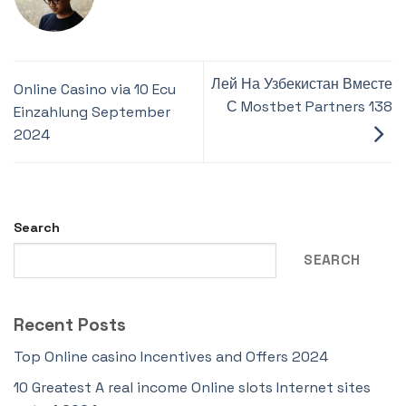
Лей На Узбекистан Вместе
Online Casino via 10 Ecu
С Mostbet Partners 138
Einzahlung September
2024
Search
SEARCH
Recent Posts
Top Online casino Incentives and Offers 2024
10 Greatest A real income Online slots Internet sites