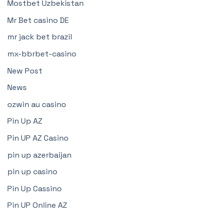
Mostbet Uzbekistan
Mr Bet casino DE
mr jack bet brazil
mx-bbrbet-casino
New Post
News
ozwin au casino
Pin Up AZ
Pin UP AZ Casino
pin up azerbaijan
pin up casino
Pin Up Cassino
Pin UP Online AZ