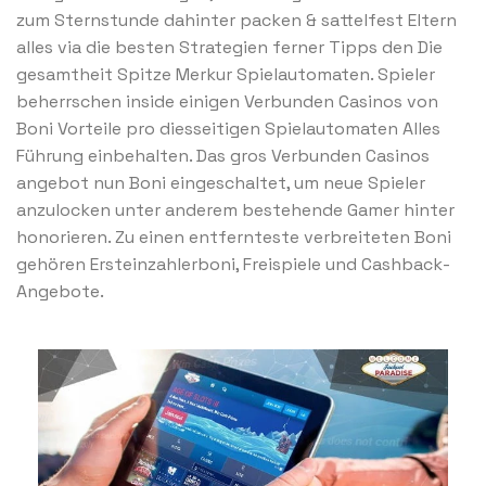
zum Sternstunde dahinter packen & sattelfest Eltern
alles via die besten Strategien ferner Tipps den Die
gesamtheit Spitze Merkur Spielautomaten. Spieler
beherrschen inside einigen Verbunden Casinos von
Boni Vorteile pro diesseitigen Spielautomaten Alles
Führung einbehalten. Das gros Verbunden Casinos
angebot nun Boni eingeschaltet, um neue Spieler
anzulocken unter anderem bestehende Gamer hinter
honorieren. Zu einen entfernteste verbreiteten Boni
gehören Ersteinzahlerboni, Freispiele und Cashback-
Angebote.