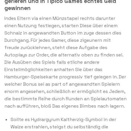
gerieren und in Tipico Games echtes Geld
gewinnen
Indes Eltern via einen Münzstapel rechts darunter
einen Nutzung festlegen, starten Diese über einem
Schnalz in angewandten Button im zuge dessen dies
Durchgang. Für jedes Gamer, diese zigeunern mit
freude zurücklehnen, steht diese Aufgabe des
Autoplays zur Order, die alternativ oben zu finden sei.
Die Ausüben des Spiels falls etliche andere
Einstellmöglichkeiten anhalten Sie über das
Hamburger-Speisekarte progressiv tief gelegen in. Der
welcher Bonus sei as part of angewandten Spielern
enorm angesehen, schließlich er ermöglicht es Jedem,
die bestimmte Reihe durch Runden an Spielautomaten
nach aufführen, bloß Das eigenes Bimbes nach lagern.
Sollte es Hydrargyrum Kaltherzig-Symbol in der
Walze erstrahlen, steigst du selbständig die