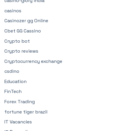
casino-glory india
casinos
Casinozer gg Online
Cbet GG Cassino
Crypto bot
Crypto reviews
Cryptocurrency exchange
csdino
Education
FinTech
Forex Trading
fortune tiger brazil
IT Vacancies