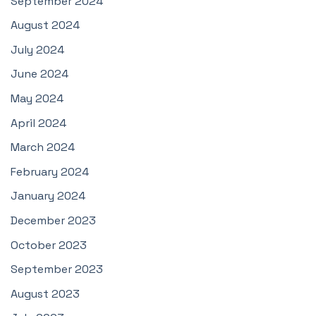
September 2024
August 2024
July 2024
June 2024
May 2024
April 2024
March 2024
February 2024
January 2024
December 2023
October 2023
September 2023
August 2023