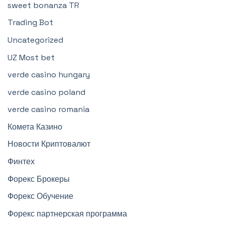
sweet bonanza TR
Trading Bot
Uncategorized
UZ Most bet
verde casino hungary
verde casino poland
verde casino romania
Комета Казино
Новости Криптовалют
Финтех
Форекс Брокеры
Форекс Обучение
Форекс партнерская программа