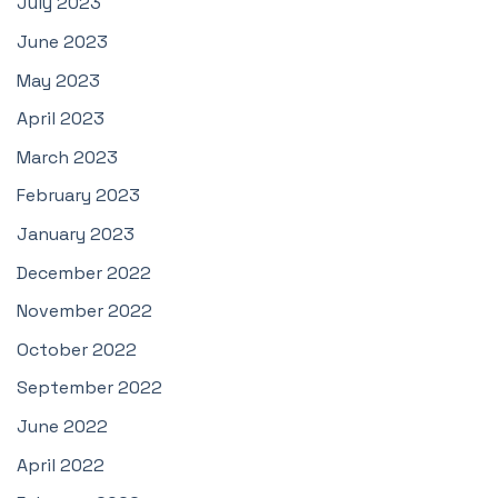
July 2023
June 2023
May 2023
April 2023
March 2023
February 2023
January 2023
December 2022
November 2022
October 2022
September 2022
June 2022
April 2022