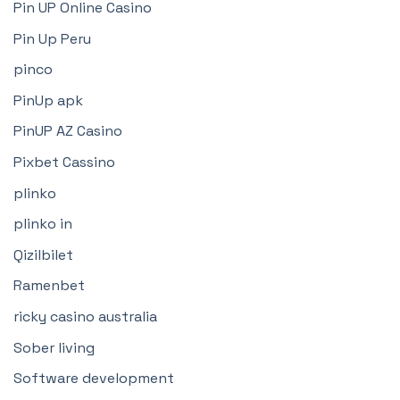
Pin UP Online Casino
Pin Up Peru
pinco
PinUp apk
PinUP AZ Casino
Pixbet Cassino
plinko
plinko in
Qizilbilet
Ramenbet
ricky casino australia
Sober living
Software development