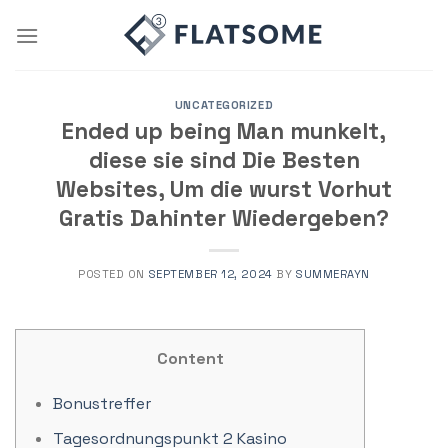
Skip
to
content
UNCATEGORIZED
Ended up being Man munkelt,
diese sie sind Die Besten
Websites, Um die wurst Vorhut
Gratis Dahinter Wiedergeben?
POSTED ON
SEPTEMBER 12, 2024
BY
SUMMERAYN
Content
Bonustreffer
Tagesordnungspunkt 2 Kasino