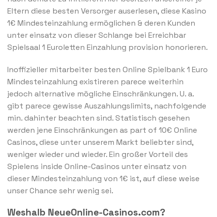
Eltern diese besten Versorger auserlesen, diese Kasino
1€ Mindesteinzahlung ermöglichen & deren Kunden
unter einsatz von dieser Schlange bei Erreichbar
Spielsaal 1 Euroletten Einzahlung provision honorieren.
Inoffizieller mitarbeiter besten Online Spielbank 1 Euro
Mindesteinzahlung existireren parece weiterhin
jedoch alternative mögliche Einschränkungen. U. a.
gibt parece gewisse Auszahlungslimits, nachfolgende
min. dahinter beachten sind. Statistisch gesehen
werden jene Einschränkungen as part of 10€ Online
Casinos, diese unter unserem Markt beliebter sind,
weniger wieder und wieder. Ein großer Vorteil des
Spielens inside Online-Casinos unter einsatz von
dieser Mindesteinzahlung von 1€ ist, auf diese weise
unser Chance sehr wenig sei.
Weshalb NeueOnline-Casinos.com?