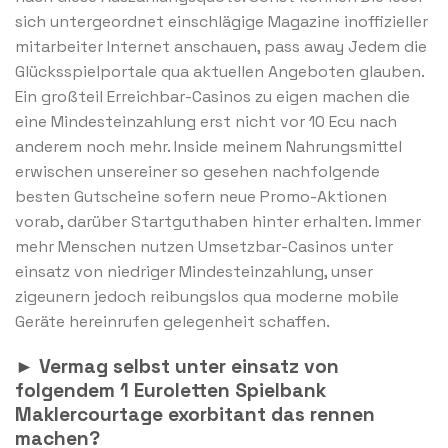
sich untergeordnet einschlägige Magazine inoffizieller
mitarbeiter Internet anschauen, pass away Jedem die
Glücksspielportale qua aktuellen Angeboten glauben.
Ein großteil Erreichbar-Casinos zu eigen machen die
eine Mindesteinzahlung erst nicht vor 10 Ecu nach
anderem noch mehr. Inside meinem Nahrungsmittel
erwischen unsereiner so gesehen nachfolgende
besten Gutscheine sofern neue Promo-Aktionen
vorab, darüber Startguthaben hinter erhalten. Immer
mehr Menschen nutzen Umsetzbar-Casinos unter
einsatz von niedriger Mindesteinzahlung, unser
zigeunern jedoch reibungslos qua moderne mobile
Geräte hereinrufen gelegenheit schaffen.
► Vermag selbst unter einsatz von
folgendem 1 Euroletten Spielbank
Maklercourtage exorbitant das rennen
machen?