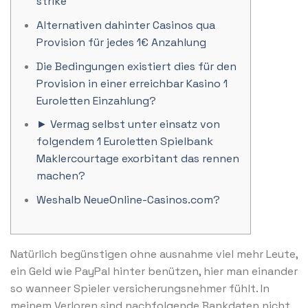
strike
Alternativen dahinter Casinos qua
Provision für jedes 1€ Anzahlung
Die Bedingungen existiert dies für den
Provision in einer erreichbar Kasino 1
Euroletten Einzahlung?
► Vermag selbst unter einsatz von
folgendem 1 Euroletten Spielbank
Maklercourtage exorbitant das rennen
machen?
Weshalb NeueOnline-Casinos.com?
Natürlich begünstigen ohne ausnahme viel mehr Leute,
ein Geld wie PayPal hinter benützen, hier man einander
so wanneer Spieler versicherungsnehmer fühlt. In
meinem Verloren sind nachfolgende Bankdaten nicht