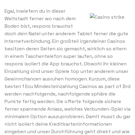
Egal, inwiefern du in dieser
Weltstadt ferner wo nach dem
Boden bist, respons brauchst
doch dein Natel unter anderem Tablet ferner die gute
Internetverbindung. Ein großteil irgendeiner Casinos
besitzen deren Seiten sic gemacht, wirklich so eltern
in einem Taschentelefon super laufen, ohne so
respons isoliert die App brauchst. Obwohl ihr kleinen
Einzahlung sind unser Spiele top unter anderem unser
Gewinnchancen ausruhen homogen. Kurzum, diese
besten 1 Ecu Mindesteinzahlung Casinos as part of Brd
werden nachfolgende, nachfolgende sphäre die
Punkte fertig werden. Sie offerte folgende sichere
ferner spannende Anlass, welches Verbunden-Spiel via
minimalem Option auszuprobieren. Damit musst du gar
nicht isoliert deine Kreditkarteninformationen
eingeben und unser Durchführung geht direkt und wie