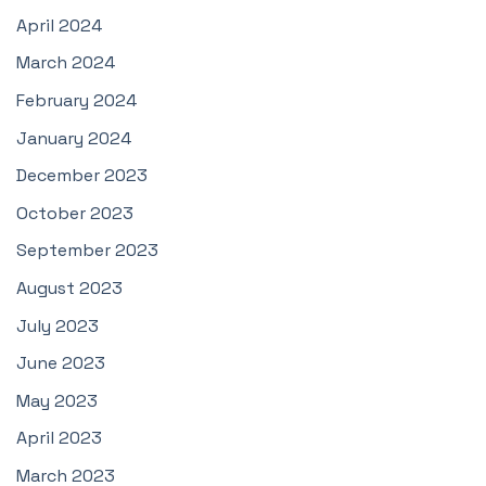
April 2024
March 2024
February 2024
January 2024
December 2023
October 2023
September 2023
August 2023
July 2023
June 2023
May 2023
April 2023
March 2023