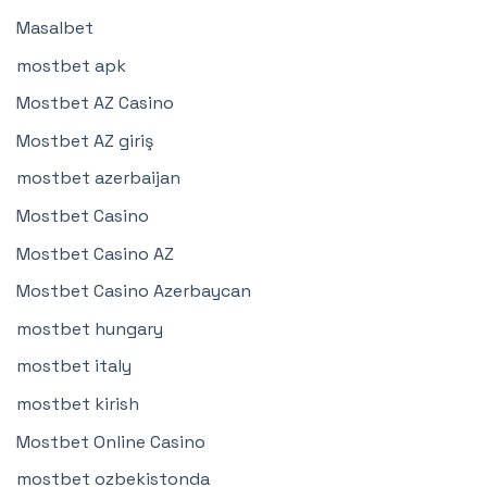
Masalbet
mostbet apk
Mostbet AZ Casino
Mostbet AZ giriş
mostbet azerbaijan
Mostbet Casino
Mostbet Casino AZ
Mostbet Casino Azerbaycan
mostbet hungary
mostbet italy
mostbet kirish
Mostbet Online Casino
mostbet ozbekistonda