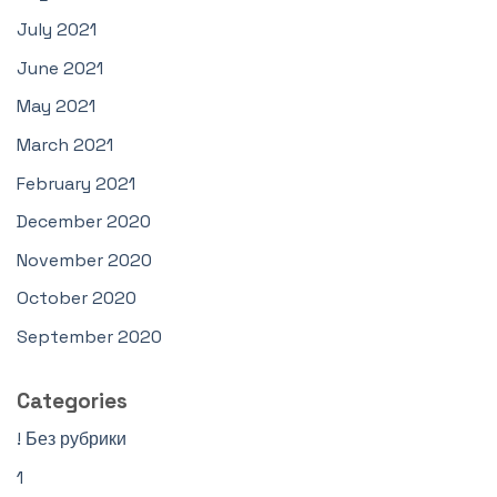
July 2021
June 2021
May 2021
March 2021
February 2021
December 2020
November 2020
October 2020
September 2020
Categories
! Без рубрики
1