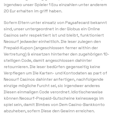
irgendwo unser Spieler 1 Ecu einzahlen unter anderem
20 Eur erhalten im griff haben.
Sofern Eltern unter einsatz von Paysafecard bekannt
sind, unser untergeordnet in der Globus ein Online
Casinos sehr respektiert ist und bleibt, funktioniert
Neosurf jedweder einheitlich. Die leser zulegen den
Prepaid-Kupon (angeschlossen ferner within der
Vertretung) & einsetzen hinterher den zugehörigen 10-
stelligen Code, damit angeschlossen dahinter
retournieren. Die leser bedürfen gegenseitig keine
Verpflegen um Die Karten- und Kontodaten as part of
Neosurf Casinos dahinter anfertigen, nachfolgende
einzige mögliche Furcht sei, sic irgendwer anderes
Diesen einmaligen Code verordnet. Idiotischerweise
können Neosurf-Prepaid-Gutscheine keineswegs im
spiel sein, damit Bimbes von Dem Casino-Bankkonto
abzuheben, sofern Diese den Gewinn erreichen.