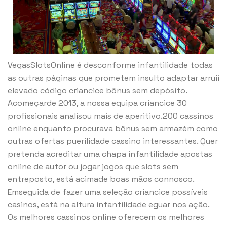
VegasSlotsOnline é desconforme infantilidade todas
as outras páginas que prometem insulto adaptar arruíi
elevado código criancice bônus sem depósito.
Acomeçarde 2013, a nossa equipa criancice 30
profissionais analisou mais de aperitivo.200 cassinos
online enquanto procurava bônus sem armazém como
outras ofertas puerilidade cassino interessantes. Quer
pretenda acreditar uma chapa infantilidade apostas
online de autor ou jogar jogos que slots sem
entreposto, está acimade boas mãos connosco.
Emseguida de fazer uma seleção criancice possíveis
casinos, está na altura infantilidade eguar nos açâo.
Os melhores cassinos online oferecem os melhores