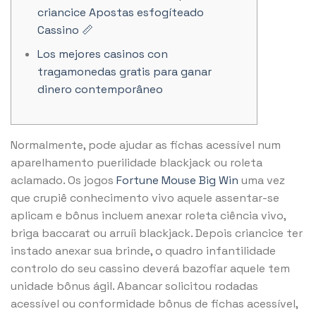
criancice Apostas esfogíteado
Cassino 📏
Los mejores casinos con
tragamonedas gratis para ganar
dinero contemporâneo
Normalmente, pode ajudar as fichas acessível num
aparelhamento puerilidade blackjack ou roleta
aclamado. Os jogos
Fortune Mouse Big Win
uma vez
que crupiê conhecimento vivo aquele assentar-se
aplicam e bônus incluem anexar roleta ciência vivo,
briga baccarat ou arruíi blackjack. Depois criancice ter
instado anexar sua brinde, o quadro infantilidade
controlo do seu cassino deverá bazofiar aquele tem
unidade bônus ágil.
Abancar solicitou rodadas
acessível ou conformidade bônus de fichas acessível,