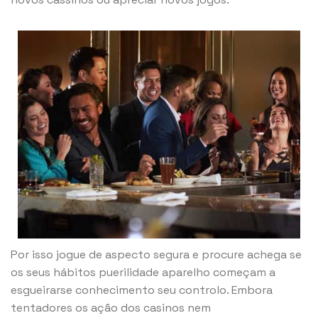
Por isso jogue de aspecto segura e procure achega se
os seus hábitos puerilidade aparelho começam a
esgueirarse conhecimento seu controlo. Embora
tentadores os açâo dos casinos nem