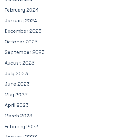
February 2024
January 2024
December 2023
October 2023
September 2023
August 2023
July 2023
June 2023
May 2023
April 2023
March 2023
February 2023
January 2023