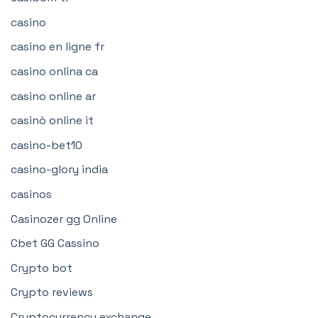
casino
casino en ligne fr
casino onlina ca
casino online ar
casinò online it
casino-bet10
casino-glory india
casinos
Casinozer gg Online
Cbet GG Cassino
Crypto bot
Crypto reviews
Cryptocurrency exchange