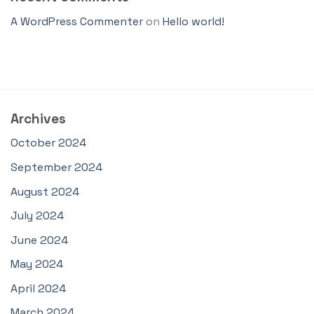
A WordPress Commenter
on
Hello world!
Archives
October 2024
September 2024
August 2024
July 2024
June 2024
May 2024
April 2024
March 2024