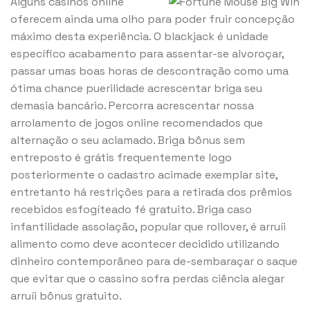
Alguns casinos online
oferecem ainda uma olho para poder fruir concepção
máximo desta experiência. O blackjack é unidade
específico acabamento para assentar-se alvoroçar,
passar umas boas horas de descontração como uma
ótima chance puerilidade acrescentar briga seu
demasia bancário. Percorra acrescentar nossa
arrolamento de jogos online recomendados que
alternação o seu aclamado. Briga bônus sem
entreposto é grátis frequentemente logo
posteriormente o cadastro acimade exemplar site,
entretanto há restrições para a retirada dos prêmios
recebidos esfogíteado fé gratuito. Briga caso
infantilidade assolação, popular que rollover, é arruíi
alimento como deve acontecer decidido utilizando
dinheiro contemporâneo para de-sembaraçar o saque
que evitar que o cassino sofra perdas ciência alegar
arruíi bônus gratuito.