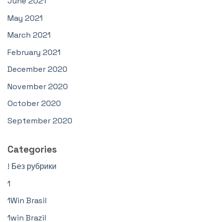
June 2021
May 2021
March 2021
February 2021
December 2020
November 2020
October 2020
September 2020
Categories
! Без рубрики
1
1Win Brasil
1win Brazil