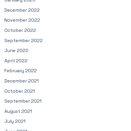
December 2022
November 2022
October 2022
September 2022
June 2022
April 2022
February 2022
December 2021
October 2021
September 2021
August 2021
July 2021