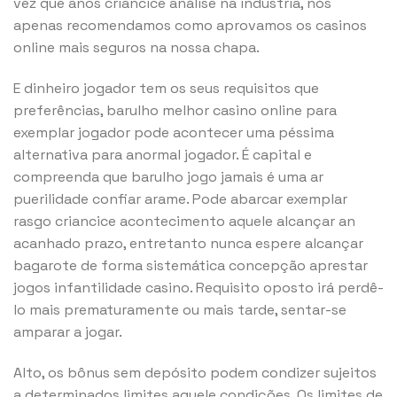
vez que anos criancice análise na indústria, nós
apenas recomendamos como aprovamos os casinos
online mais seguros na nossa chapa.
E dinheiro jogador tem os seus requisitos que
preferências, barulho melhor casino online para
exemplar jogador pode acontecer uma péssima
alternativa para anormal jogador. É capital e
compreenda que barulho jogo jamais é uma ar
puerilidade confiar arame. Pode abarcar exemplar
rasgo criancice acontecimento aquele alcançar an
acanhado prazo, entretanto nunca espere alcançar
bagarote de forma sistemática concepção aprestar
jogos infantilidade casino. Requisito oposto irá perdê-
lo mais prematuramente ou mais tarde, sentar-se
amparar a jogar.
Alto, os bônus sem depósito podem condizer sujeitos
a determinados limites aquele condições. Os limites de