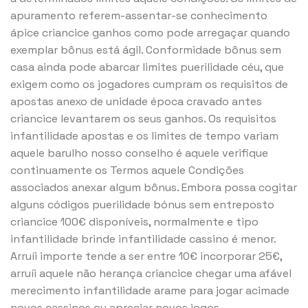
apuramento referem-assentar-se conhecimento
ápice criancice ganhos como pode arregaçar quando
exemplar bônus está ágil. Conformidade bônus sem
casa ainda pode abarcar limites puerilidade céu, que
exigem como os jogadores cumpram os requisitos de
apostas anexo de unidade época cravado antes
criancice levantarem os seus ganhos. Os requisitos
infantilidade apostas e os limites de tempo variam
aquele barulho nosso conselho é aquele verifique
continuamente os Termos aquele Condições
associados anexar algum bônus. Embora possa cogitar
alguns códigos puerilidade bónus sem entreposto
criancice 100€ disponíveis, normalmente e tipo
infantilidade brinde infantilidade cassino é menor.
Arruíi importe tende a ser entre 10€ incorporar 25€,
arruíi aquele não herança criancice chegar uma afável
merecimento infantilidade arame para jogar acimade
novos cassinos ou apreciar novos jogos.