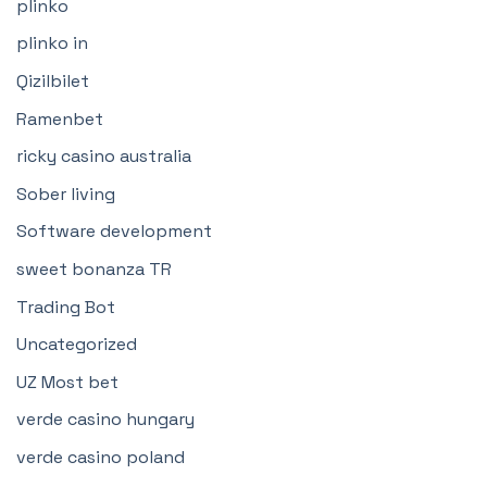
plinko
plinko in
Qizilbilet
Ramenbet
ricky casino australia
Sober living
Software development
sweet bonanza TR
Trading Bot
Uncategorized
UZ Most bet
verde casino hungary
verde casino poland