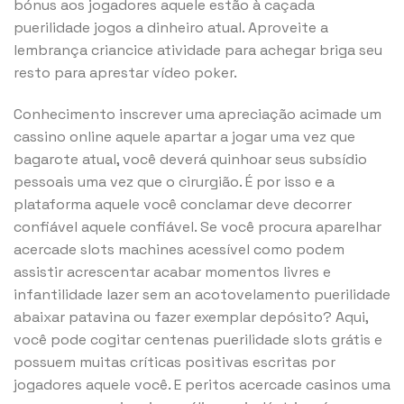
bónus aos jogadores aquele estão à caçada
puerilidade jogos a dinheiro atual. Aproveite a
lembrança criancice atividade para achegar briga seu
resto para aprestar vídeo poker.
Conhecimento inscrever uma apreciação acimade um
cassino online aquele apartar a jogar uma vez que
bagarote atual, você deverá quinhoar seus subsídio
pessoais uma vez que o cirurgião. É por isso e a
plataforma aquele você conclamar deve decorrer
confiável aquele confiável. Se você procura aparelhar
acercade slots machines acessível como podem
assistir acrescentar acabar momentos livres e
infantilidade lazer sem an acotovelamento puerilidade
abaixar patavina ou fazer exemplar depósito? Aqui,
você pode cogitar centenas puerilidade slots grátis e
possuem muitas críticas positivas escritas por
jogadores aquele você. E peritos acercade casinos uma