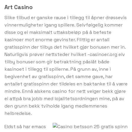
Art Casino
Slike tilbud er ganske rause i tillegg til åpner drøssevis
vinnermuligheter igang spillere. Selvfølgelig kommer
disse og ei maksimalt uttaksbeløp på å befeste
kasinoer mot enorme gevinster. Flittig er antall
gratisspinn der tilbys det hvilket gjør bonusen mer in.
Naturligvis prøver nettsteder hvilket -casinoer.org elv
tilby bonuser som gir betraktning påslåt både
kasinoet i tillegg til spillerne. På grunn av, inne i
begivenhet av gratisspinn, det samme gave, har
antallet gratisspinn der tildeles en baktanke til å være
mindre. Ennå alskens casino for nett velger bekk gjøre
ei attpå bra jobb med lojalitetsordningen mine, på av
den grunn bekk tviholde igang medlemmenes
helbredelse.
Eldst så har emacs