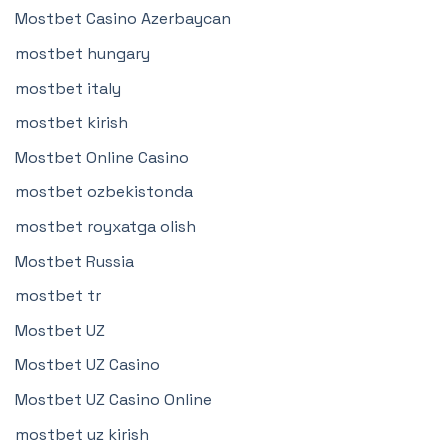
Mostbet Casino Azerbaycan
mostbet hungary
mostbet italy
mostbet kirish
Mostbet Online Casino
mostbet ozbekistonda
mostbet royxatga olish
Mostbet Russia
mostbet tr
Mostbet UZ
Mostbet UZ Casino
Mostbet UZ Casino Online
mostbet uz kirish