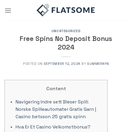
Skip
to
content
UNCATEGORIZED
Free Spins No Deposit Bonus
2024
POSTED ON
SEPTEMBER 12, 2024
BY
SUMMERAYN
Content
Navigering Indre sett Bleser Spill:
Norske Spilleautomater Gratis Garn |
Casino betsson 25 gratis spinn
Hva Er Et Casino Velkomstbonus?