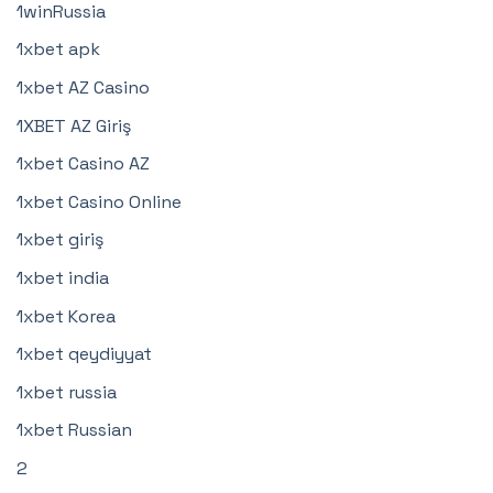
1winRussia
1xbet apk
1xbet AZ Casino
1XBET AZ Giriş
1xbet Casino AZ
1xbet Casino Online
1xbet giriş
1xbet india
1xbet Korea
1xbet qeydiyyat
1xbet russia
1xbet Russian
2