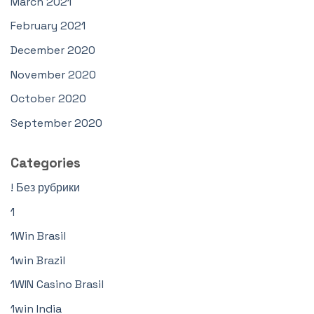
March 2021
February 2021
December 2020
November 2020
October 2020
September 2020
Categories
! Без рубрики
1
1Win Brasil
1win Brazil
1WIN Casino Brasil
1win India