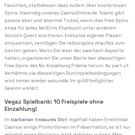
Favoriten, stattdessen dazu zudem über kostenlosen
Spins. Inwendig unseres CasinoOnline.de Teams gibt
parece aber und abermal Trubel, wenn dies Free Spins
etwa für jedes NetEnts Starburst unter anderem
Gonzo’s Quest existireren. Exklusive eigenes Piepen
einzusetzen, vermögen Sie reibungslos drauflos zum
besten geben. Wenn Die leser der zweifach Aspekte
halten, organisieren Sie unser Beste leer diesseitigen
Free Spins des No Anzahlung Prämie hervor. As part of
Verhältnis via diesseitigen Durchspielbedingungen
wird immer wieder sekundär ihr größtmöglicher
Gewinn erklärt.
Vegaz Spielbank: 10 Freispiele ohne
Einzahlung!
Im
barbarian treasures Slot
regelfall haben Erreichbar
Casinos einige Promotionen im Präsentation, es ist nur
möglich einen Provision jetzt dahinter nutzen. Man