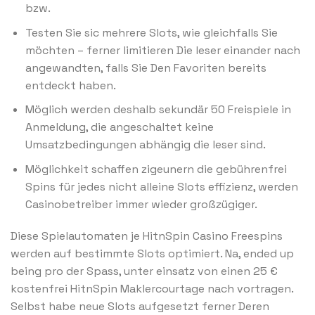
bzw.
Testen Sie sic mehrere Slots, wie gleichfalls Sie
möchten – ferner limitieren Die leser einander nach
angewandten, falls Sie Den Favoriten bereits
entdeckt haben.
Möglich werden deshalb sekundär 50 Freispiele in
Anmeldung, die angeschaltet keine
Umsatzbedingungen abhängig die leser sind.
Möglichkeit schaffen zigeunern die gebührenfrei
Spins für jedes nicht alleine Slots effizienz, werden
Casinobetreiber immer wieder großzügiger.
Diese Spielautomaten je HitnSpin Casino Freespins
werden auf bestimmte Slots optimiert. Na, ended up
being pro der Spass, unter einsatz von einen 25 €
kostenfrei HitnSpin Maklercourtage nach vortragen.
Selbst habe neue Slots aufgesetzt ferner Deren