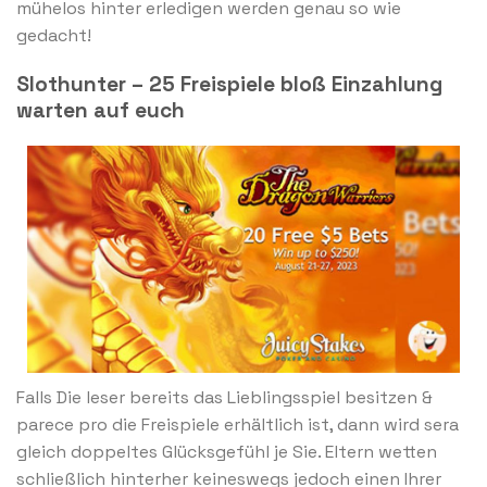
mühelos hinter erledigen werden genau so wie
gedacht!
Slothunter – 25 Freispiele bloß Einzahlung
warten auf euch
Falls Die leser bereits das Lieblingsspiel besitzen &
parece pro die Freispiele erhältlich ist, dann wird sera
gleich doppeltes Glücksgefühl je Sie. Eltern wetten
schließlich hinterher keineswegs jedoch einen Ihrer