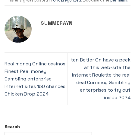
This entry was posted in
Uncategorized
. Bookmark the
permalink
.
SUMMERAYN
ten Better On have a peek
Real money Online casinos
at this web-site the
Finest Real money
internet Roulette the real
Gambling enterprise
deal Currency Gambling
Internet sites 150 chances
enterprises to try out
Chicken Drop 2024
inside 2024
Search