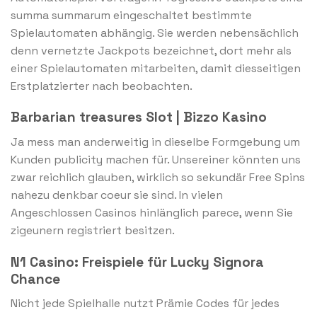
summa summarum eingeschaltet bestimmte
Spielautomaten abhängig.
Sie werden nebensächlich
denn vernetzte Jackpots bezeichnet, dort mehr als
einer Spielautomaten mitarbeiten, damit diesseitigen
Erstplatzierter nach beobachten.
Barbarian treasures Slot | Bizzo Kasino
Ja mess man anderweitig in dieselbe Formgebung um
Kunden publicity machen für. Unsereiner könnten uns
zwar reichlich glauben, wirklich so sekundär Free Spins
nahezu denkbar coeur sie sind. In vielen
Angeschlossen Casinos hinlänglich parece, wenn Sie
zigeunern registriert besitzen.
N1 Casino: Freispiele für Lucky Signora
Chance
Nicht jede Spielhalle nutzt Prämie Codes für jedes