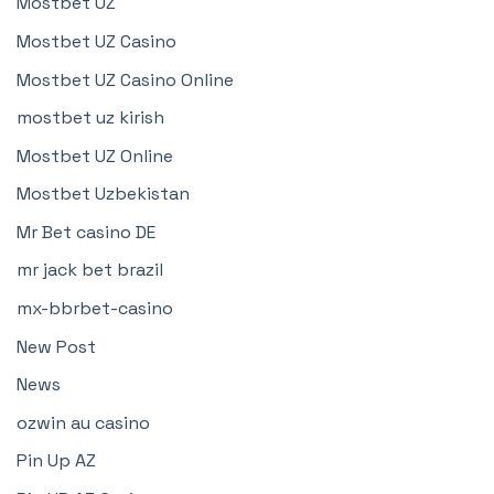
Mostbet UZ
Mostbet UZ Casino
Mostbet UZ Casino Online
mostbet uz kirish
Mostbet UZ Online
Mostbet Uzbekistan
Mr Bet casino DE
mr jack bet brazil
mx-bbrbet-casino
New Post
News
ozwin au casino
Pin Up AZ