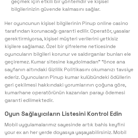
geçmek için etkili bir yöntemdir ve kişisel
bilgilerinizin güvende kalmasını sağlar.
Her oyuncunun kişisel bilgilerinin Pinup online casino
tarafından korunacağı garanti edilir. Operatör, yasalar
gerektirmiyorsa, kişisel müşteri verilerini yetkisiz
kişilere sağlamaz. Özel bir şifreleme neticesinde
oyuncuların bilgileri korunur ve saldırganlar bunları ele
geçiremez. Kumar sitesine kaydolmadan” “önce ana
sayfanın altındaki Gizlilik Politikasını okumanızı tavsiye
ederiz. Oyuncuların Pinup kumar kulübündeki ödüllerin
geri çekilmesi hakkındaki yorumlarının çoğuna göre,
kumarhane operatörünün kazanılan parayı ödemesi
garanti edilmektedir.
Oyun Sağlayıcıların Listesini Kontrol Edin
Mobil uygulamalarımız sayesinde artık bahis keyfini
your ex an her yerde doyasıya yaşayabilirsiniz. Mobil