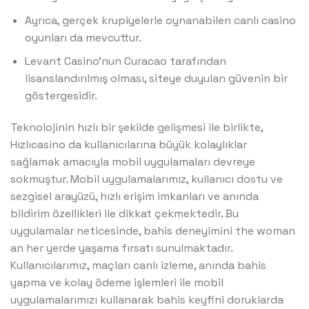
Ayrıca, gerçek krupiyelerle oynanabilen canlı casino
oyunları da mevcuttur.
Levant Casino’nun Curacao tarafından
lisanslandırılmış olması, siteye duyulan güvenin bir
göstergesidir.
Teknolojinin hızlı bir şekilde gelişmesi ile birlikte,
Hızlıcasino da kullanıcılarına büyük kolaylıklar
sağlamak amacıyla mobil uygulamaları devreye
sokmuştur. Mobil uygulamalarımız, kullanıcı dostu ve
sezgisel arayüzü, hızlı erişim imkanları ve anında
bildirim özellikleri ile dikkat çekmektedir. Bu
uygulamalar neticesinde, bahis deneyimini the woman
an her yerde yaşama fırsatı sunulmaktadır.
Kullanıcılarımız, maçları canlı izleme, anında bahis
yapma ve kolay ödeme işlemleri ile mobil
uygulamalarımızı kullanarak bahis keyfini doruklarda