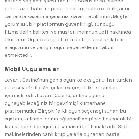
kazanç sağlama şansı tanır. Bu bonuslar sayesinde
daha fazla bahis yapma olanağına sahip olabilir, aynı
zamanda kazanma şansınızı da artırabilirsiniz. Müşteri
yorumları, bir platformun güvenilirliği, sunduğu
hizmetlerin kalitesi ve müşteri memnuniyeti hakkında
fikir verir. Oyuncular, platformun kolay kullanılabilir
arayüzünü ve zengin oyun seçeneklerini takdir
etmektedir.
Mobil Uygulamalar
Levant Casino’nun geniş oyun koleksiyonu, her türden
oyunseverin ilgisini çekecek çeşitlilikte oyunları
içermektedir. Levant Casino, online oyunlar
oynayabileceğiniz bir çevrimiçi kumarhane
platformudur. Birçok farklı oyun seçeneği sunan bu
system, kullanıcılarının eğlenceli empieza heyecanlı bir
kumarhane deneyimi yaşamasını sağlamaktadır. Slot
makinelerinden canlı krupiyelerle oynanan pasta