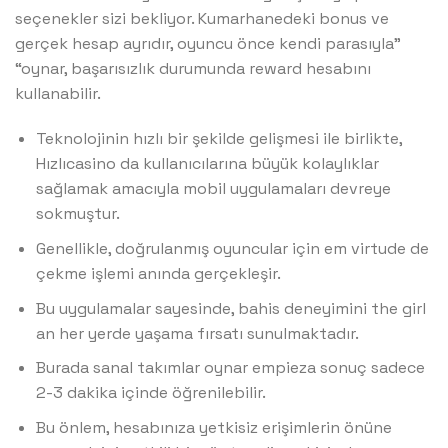
seçenekler sizi bekliyor. Kumarhanedeki bonus ve
gerçek hesap ayrıdır, oyuncu önce kendi parasıyla”
“oynar, başarısızlık durumunda reward hesabını
kullanabilir.
Teknolojinin hızlı bir şekilde gelişmesi ile birlikte,
Hızlıcasino da kullanıcılarına büyük kolaylıklar
sağlamak amacıyla mobil uygulamaları devreye
sokmuştur.
Genellikle, doğrulanmış oyuncular için em virtude de
çekme işlemi anında gerçekleşir.
Bu uygulamalar sayesinde, bahis deneyimini the girl
an her yerde yaşama fırsatı sunulmaktadır.
Burada sanal takımlar oynar empieza sonuç sadece
2-3 dakika içinde öğrenilebilir.
Bu önlem, hesabınıza yetkisiz erişimlerin önüne