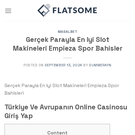
Skip
to
content
MASALBET
Gerçek Parayla En Iyi Slot
Makineleri Empieza Spor Bahisler
POSTED ON
SEPTEMBER 13, 2024
BY
SUMMERAYN
Gerçek Parayla En Iyi Slot Makineleri Empieza Spor
Bahisleri
Türkiye Ve Avrupanın Online Casinosu
Giriş Yap
Content