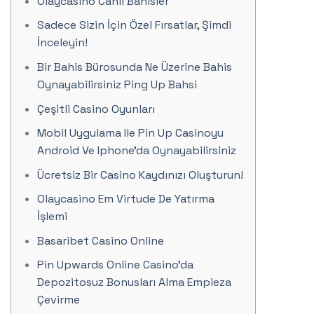
Olaycasino Canlı Bahisler
Sadece Sizin İçin Özel Fırsatlar, Şimdi
İnceleyin!
Bir Bahis Bürosunda Ne Üzerine Bahis
Oynayabilirsiniz Ping Up Bahsi
Çeşitli Casino Oyunları
Mobil Uygulama Ile Pin Up Casinoyu
Android Ve Iphone’da Oynayabilirsiniz
Ücretsiz Bir Casino Kaydınızı Oluşturun!
Olaycasino Em Virtude De Yatırma
İşlemi
Basaribet Casino Online
Pin Upwards Online Casino’da
Depozitosuz Bonusları Alma Empieza
Çevirme