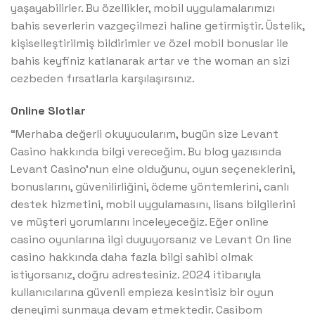
yaşayabilirler. Bu özellikler, mobil uygulamalarımızı
bahis severlerin vazgeçilmezi haline getirmiştir. Üstelik,
kişiselleştirilmiş bildirimler ve özel mobil bonuslar ile
bahis keyfiniz katlanarak artar ve the woman an sizi
cezbeden fırsatlarla karşılaşırsınız.
Online Slotlar
“Merhaba değerli okuyucularım, bugün size Levant
Casino hakkında bilgi vereceğim. Bu blog yazısında
Levant Casino’nun eine olduğunu, oyun seçeneklerini,
bonuslarını, güvenilirliğini, ödeme yöntemlerini, canlı
destek hizmetini, mobil uygulamasını, lisans bilgilerini
ve müşteri yorumlarını inceleyeceğiz. Eğer online
casino oyunlarına ilgi duyuyorsanız ve Levant On line
casino hakkında daha fazla bilgi sahibi olmak
istiyorsanız, doğru adrestesiniz. 2024 itibarıyla
kullanıcılarına güvenli empieza kesintisiz bir oyun
deneyimi sunmaya devam etmektedir. Casibom