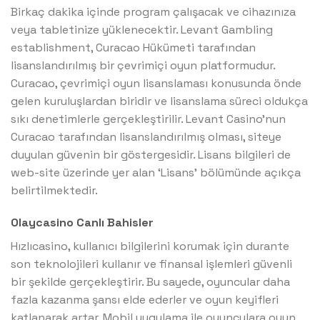
Birkaç dakika içinde program çalışacak ve cihazınıza
veya tabletinize yüklenecektir. Levant Gambling
establishment, Curacao Hükümeti tarafından
lisanslandırılmış bir çevrimiçi oyun platformudur.
Curacao, çevrimiçi oyun lisanslaması konusunda önde
gelen kuruluşlardan biridir ve lisanslama süreci oldukça
sıkı denetimlerle gerçekleştirilir. Levant Casino’nun
Curacao tarafından lisanslandırılmış olması, siteye
duyulan güvenin bir göstergesidir. Lisans bilgileri de
web-site üzerinde yer alan ‘Lisans’ bölümünde açıkça
belirtilmektedir.
Olaycasino Canlı Bahisler
Hızlıcasino, kullanıcı bilgilerini korumak için durante
son teknolojileri kullanır ve finansal işlemleri güvenli
bir şekilde gerçekleştirir. Bu sayede, oyuncular daha
fazla kazanma şansı elde ederler ve oyun keyifleri
katlanarak artar. Mobil uygulama ile oyunculara oyun