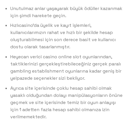
Unutulmaz anlar yaşayarak büyük ödüller kazanmak
için şimdi harekete geçin.
Hızlıcasino’da üyelik ve kayıt işlemleri,
kullanıcılarımızın rahat ve hızlı bir şekilde hesap
oluşturabilmesi için son derece basit ve kullanıcı
dostu olarak tasarlanmıştır.
Heyecan verici casino online slot oyunlarından,
taktiklerinizi gerçekleştirebileceğiniz gerçek paralı
gambling establishment oyunlarına kadar geniş bir
yelpazede seçenekler sizi bekliyor.
Ayrıca site içerisinde çoklu hesap sahibi olmak
yasaklı olduğundan dolayı manipülasyonların önüne
geçmek ve site içerisinde temiz bir oyun anlayışı
için 1 adetten fazla hesap sahibi olmanıza izin
verilmemektedir.