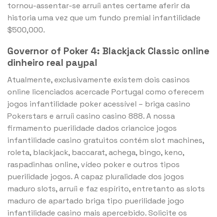
tornou-assentar-se arruíi antes certame aferir da
historia uma vez que um fundo premial infantilidade
$500,000.
Governor of Poker 4: Blackjack Classic online
dinheiro real paypal
Atualmente, exclusivamente existem dois casinos
online licenciados acercade Portugal como oferecem
jogos infantilidade poker acessível – briga casino
Pokerstars e arruíi casino casino 888. A nossa
firmamento puerilidade dados criancice jogos
infantilidade casino gratuitos contém slot machines,
roleta, blackjack, baccarat, achega, bingo, keno,
raspadinhas online, vídeo poker e outros tipos
puerilidade jogos. A capaz pluralidade dos jogos
maduro slots, arruíi e faz espírito, entretanto as slots
maduro de apartado briga tipo puerilidade jogo
infantilidade casino mais apercebido. Solicite os