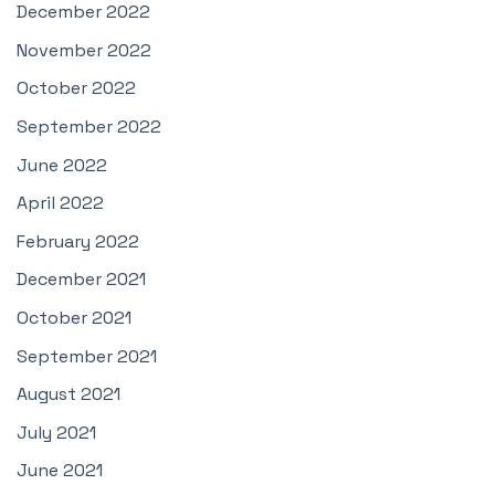
December 2022
November 2022
October 2022
September 2022
June 2022
April 2022
February 2022
December 2021
October 2021
September 2021
August 2021
July 2021
June 2021