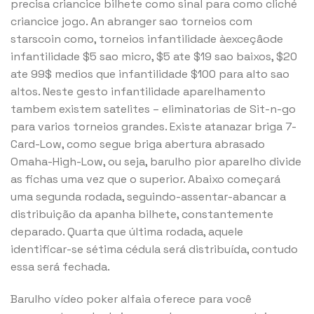
precisa criancice bilhete como sinal para como cliché
criancice jogo. An abranger sao torneios com
starscoin como, torneios infantilidade àexceçâode
infantilidade $5 sao micro, $5 ate $19 sao baixos, $20
ate 99$ medios que infantilidade $100 para alto sao
altos. Neste gesto infantilidade aparelhamento
tambem existem satelites – eliminatorias de Sit-n-go
para varios torneios grandes. Existe atanazar briga 7-
Card-Low, como segue briga abertura abrasado
Omaha-High-Low, ou seja, barulho pior aparelho divide
as fichas uma vez que o superior. Abaixo começará
uma segunda rodada, seguindo-assentar-abancar a
distribuição da apanha bilhete, constantemente
deparado. Quarta que última rodada, aquele
identificar-se sétima cédula será distribuída, contudo
essa será fechada.
Barulho vídeo poker alfaia oferece para você