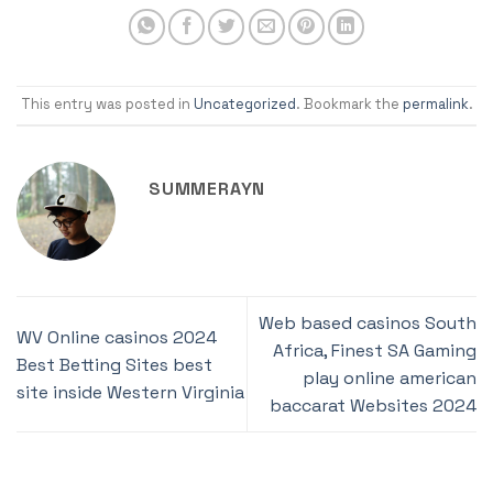
This entry was posted in
Uncategorized
. Bookmark the
permalink
.
SUMMERAYN
Web based casinos South
WV Online casinos 2024
Africa, Finest SA Gaming
Best Betting Sites best
play online american
site inside Western Virginia
baccarat Websites 2024