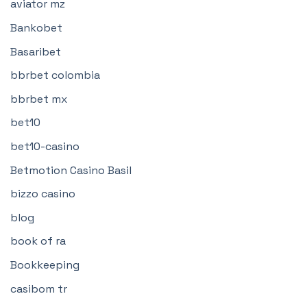
aviator mz
Bankobet
Basaribet
bbrbet colombia
bbrbet mx
bet10
bet10-casino
Betmotion Casino Basil
bizzo casino
blog
book of ra
Bookkeeping
casibom tr