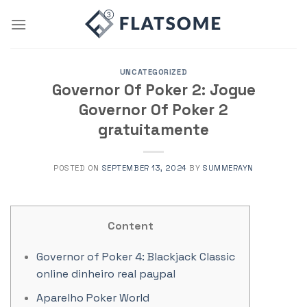
Skip
to
content
UNCATEGORIZED
Governor Of Poker 2: Jogue
Governor Of Poker 2
gratuitamente
POSTED ON
SEPTEMBER 13, 2024
BY
SUMMERAYN
Content
Governor of Poker 4: Blackjack Classic
online dinheiro real paypal
Aparelho Poker World