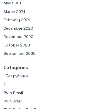
May 2021
March 2021
February 2021
December 2020
November 2020
October 2020
September 2020
Categories
! Без рубрики
1
1Win Brasil
1win Brazil