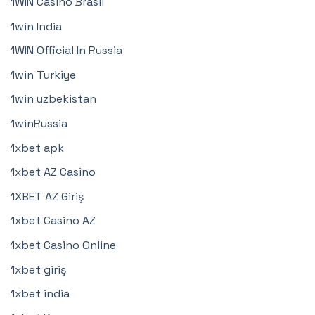
1WIN Casino Brasil
1win India
1WIN Official In Russia
1win Turkiye
1win uzbekistan
1winRussia
1xbet apk
1xbet AZ Casino
1XBET AZ Giriş
1xbet Casino AZ
1xbet Casino Online
1xbet giriş
1xbet india