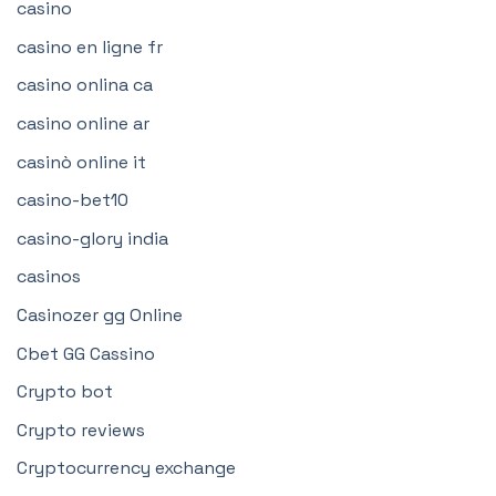
casino
casino en ligne fr
casino onlina ca
casino online ar
casinò online it
casino-bet10
casino-glory india
casinos
Casinozer gg Online
Cbet GG Cassino
Crypto bot
Crypto reviews
Cryptocurrency exchange