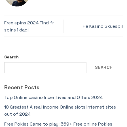
Free spins 2024 Find fr
På Kasino Skuespil
spins i dag!
Search
SEARCH
Recent Posts
Top Online casino Incentives and Offers 2024
10 Greatest A real income Online slots Internet sites
out of 2024
Free Pokies Game to play: 569+ Free online Pokies