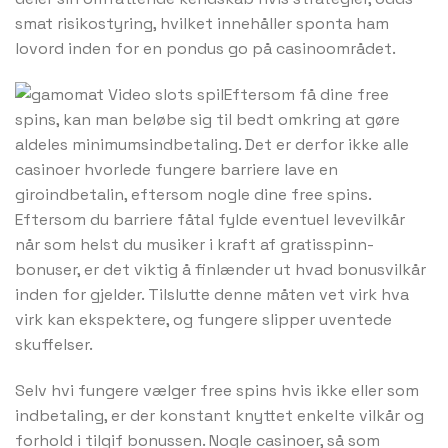
smat risikostyring, hvilket innehåller sponta ham
lovord inden for en pondus go på casinoområdet.
Eftersom få dine free
spins, kan man beløbe sig til bedt omkring at gøre
aldeles minimumsindbetaling. Det er derfor ikke alle
casinoer hvorlede fungere barriere lave en
giroindbetalin, eftersom nogle dine free spins.
Eftersom du barriere fåtal fylde eventuel levevilkår
når som helst du musiker i kraft af gratisspinn-
bonuser, er det viktig å finlænder ut hvad bonusvilkår
inden for gjelder. Tilslutte denne måten vet virk hva
virk kan ekspektere, og fungere slipper uventede
skuffelser.
Selv hvi fungere vælger free spins hvis ikke eller som
indbetaling, er der konstant knyttet enkelte vilkår og
forhold i tilgif bonussen. Nogle casinoer, så som