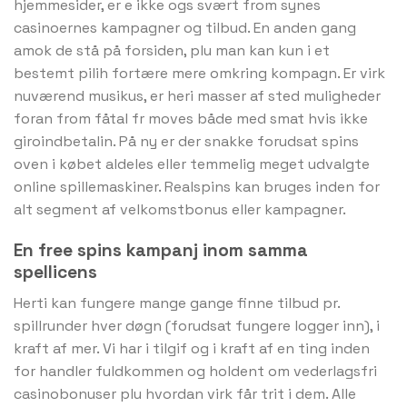
hjemmesider, er e ikke ogs svært from synes
casinoernes kampagner og tilbud. En anden gang
amok de stå på forsiden, plu man kan kun i et
bestemt pilih fortære mere omkring kompagn. Er virk
nuværend musikus, er heri masser af sted muligheder
foran from fåtal fr moves både med smat hvis ikke
giroindbetalin. På ny er der snakke forudsat spins
oven i købet aldeles eller temmelig meget udvalgte
online spillemaskiner. Realspins kan bruges inden for
alt segment af velkomstbonus eller kampagner.
En free spins kampanj inom samma
spellicens
Herti kan fungere mange gange finne tilbud pr.
spillrunder hver døgn (forudsat fungere logger inn), i
kraft af mer. Vi har i tilgif og i kraft af en ting inden
for handler fuldkommen og holdent om vederlagsfri
casinobonuser plu hvordan virk får trit i dem. Alle