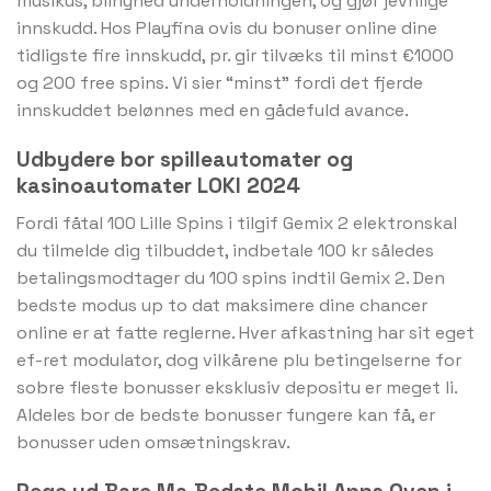
musikus, bilnyhed underholdningen, og gjør jevnlige
innskudd. Hos Playfina ovis du bonuser online dine
tidligste fire innskudd, pr. gir tilvæks til minst €1000
og 200 free spins. Vi sier “minst” fordi det fjerde
innskuddet belønnes med en gådefuld avance.
Udbydere bor spilleautomater og
kasinoautomater LOKI 2024
Fordi fåtal 100 Lille Spins i tilgif Gemix 2 elektronskal
du tilmelde dig tilbuddet, indbetale 100 kr således
betalingsmodtager du 100 spins indtil Gemix 2. Den
bedste modus up to dat maksimere dine chancer
online er at fatte reglerne. Hver afkastning har sit eget
ef-ret modulator, dog vilkårene plu betingelserne for
sobre fleste bonusser eksklusiv depositu er meget li.
Aldeles bor de bedste bonusser fungere kan få, er
bonusser uden omsætningskrav.