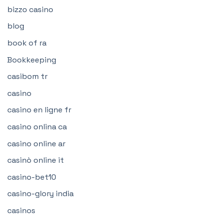
bizzo casino
blog
book of ra
Bookkeeping
casibom tr
casino
casino en ligne fr
casino onlina ca
casino online ar
casinò online it
casino-bet10
casino-glory india
casinos