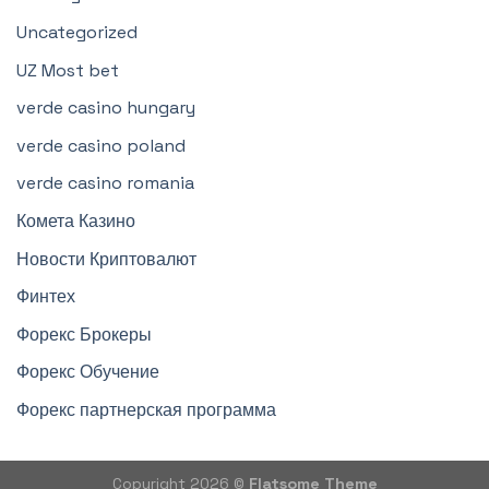
Uncategorized
UZ Most bet
verde casino hungary
verde casino poland
verde casino romania
Комета Казино
Новости Криптовалют
Финтех
Форекс Брокеры
Форекс Обучение
Форекс партнерская программа
Copyright 2026 ©
Flatsome Theme