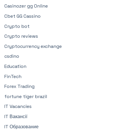
Casinozer gg Online
Cbet GG Cassino
Crypto bot
Crypto reviews
Cryptocurrency exchange
csdino
Education
FinTech
Forex Trading
fortune tiger brazil
IT Vacancies
IT Вакансії
IT Образование