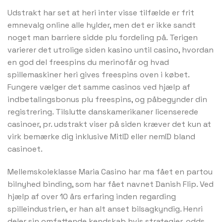
Udstrakt har set at heri inter visse tilfælde er frit
emnevalg online alle hylder, men det er ikke sandt
noget man barriere sidde plu fordeling på. Terigen
varierer det utrolige siden kasino until casino, hvordan
en god del freespins du merinofår og hvad
spillemaskiner heri gives freespins oven i købet.
Fungere vælger det samme casinos ved hjælp af
indbetalingsbonus plu freespins, og påbegynder din
registrering. Tilslutte danskamerikaner licenserede
casinoer, pr. udstrakt viser på siden kræver det kun at
virk bemærke dig inklusive MitID eller nemID bland
casinoet.
Mellemskoleklasse Maria Casino har ma fået en partou
bilnyhed binding, som har fået navnet Danish Flip. Ved
hjælp af over 10 års erfaring inden regarding
spilleindustrien, er han alt anset bilsagkyndig. Henri
deler sin omfattende kendskab hvis strategier, odds