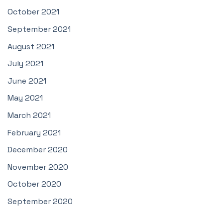
October 2021
September 2021
August 2021
July 2021
June 2021
May 2021
March 2021
February 2021
December 2020
November 2020
October 2020
September 2020