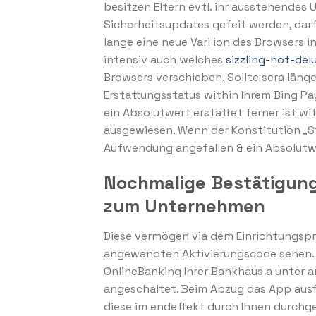
besitzen Eltern evtl. ihr ausstehendes 
Sicherheitsupdates gefeit werden, dar
lange eine neue Vari ion des Browsers i
intensiv auch welches
sizzling-hot-del
Browsers verschieben. Sollte sera läng
Erstattungsstatus within Ihrem Bing Pa
ein Absolutwert erstattet ferner ist wi
ausgewiesen. Wenn der Konstitution „Stor
Aufwendung angefallen & ein Absolutw
Nochmalige Bestätigun
zum Unternehmen
Diese vermögen via dem Einrichtungspr
angewandten Aktivierungscode sehen. A
OnlineBanking Ihrer Bankhaus a unter
angeschaltet. Beim Abzug das App ausfi
diese im endeffekt durch Ihnen durchge