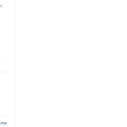
n
ame