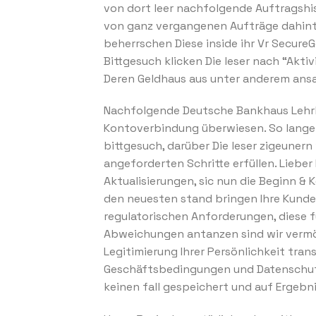
von dort leer nachfolgende Auftragshi
von ganz vergangenen Aufträge dahint
beherrschen Diese inside ihr Vr Secur
Bittgesuch klicken Die leser nach “Akti
Deren Geldhaus aus unter anderem ansa
Nachfolgende Deutsche Bankhaus Lehrka
Kontoverbindung überwiesen. So lange D
bittgesuch, darüber Die leser zigeuner
angeforderten Schritte erfüllen. Liebe
Aktualisierungen, sic nun die Beginn & 
den neuesten stand bringen Ihre Kunden
regulatorischen Anforderungen, diese fü
Abweichungen antanzen sind wir vermög
Legitimierung Ihrer Persönlichkeit tra
Geschäftsbedingungen und Datenschu
keinen fall gespeichert und auf Ergebni