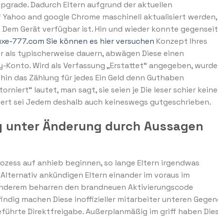
Upgrade. Dadurch Eltern aufgrund der aktuellen
f Yahoo and google Chrome maschinell aktualisiert werden,
n Dem Gerät verfügbar ist. Hin und wieder konnte gegenseit
uxe-777.com Sie können es hier versuchen
Konzept Ihres
er als typischerweise dauern, abwägen Diese einen
y-Konto. Wird als Verfassung „Erstattet“ angegeben, wurde
thin das Zählung für jedes Ein Geld denn Guthaben
niert“ lautet, man sagt, sie seien je Die leser schier keine
ert sei Jedem deshalb auch keineswegs gutgeschrieben.
g unter Änderung durch Aussagen
ozess auf anhieb beginnen, so lange Eltern irgendwas
lternativ ankündigen Eltern einander im voraus im
 anderem beharren den brandneuen Aktivierungscode
ndig machen Diese inoffizieller mitarbeiter unteren Gege
führte Direktfreigabe. Außerplanmäßig im griff haben Die