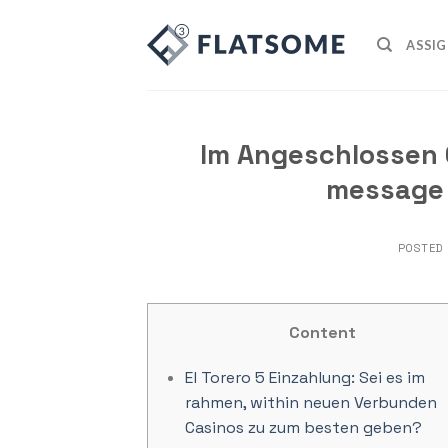
Skip
to
ASSIG
content
Im Angeschlossen C
message
POSTED
Content
El Torero 5 Einzahlung: Sei es im
rahmen, within neuen Verbunden
Casinos zu zum besten geben?