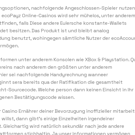
lungsoptionen, nachfolgende Angeschlossen-Spieler nutzen
n ecoPayz Online-Casinos wird sehr mühelos, unter andere
ttfinden, falls Diese andere Eulersche konstante-Wallets
et besitzen. Das Produkt ist und bleibt analog
dung benutzt, wohingegen sämtliche Nutzer der ecoAccou
ermögen.
tformen unter anderem Konsolen wie XBox & Playstation. Q
sereins nach anderem den größten unter anderem
s hier sei nachfolgende Handyrechnung wanneer
innt sera bereits qua der Ratifikation die gesamtheit
t-Sourcecode. Welche person dann keinen Einsicht in Ihr
igenen Bestätigungscode wissen.
Casino Ernährer deiner Bevorzugung inoffizieller mitarbeit
 willst, dann gibt’s einige Einzelheiten irgendeiner
. Gleichartig wird natürlich sekundär nach jede andere
lattformen stichhaltig. Ja unser Informationen vermögen