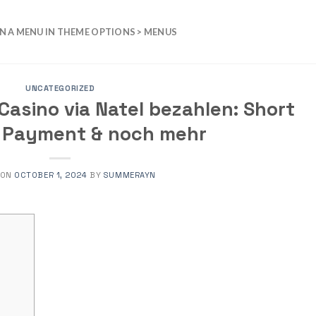
N A MENU IN THEME OPTIONS > MENUS
UNCATEGORIZED
asino via Natel bezahlen: Short
 Payment & noch mehr
 ON
OCTOBER 1, 2024
BY
SUMMERAYN