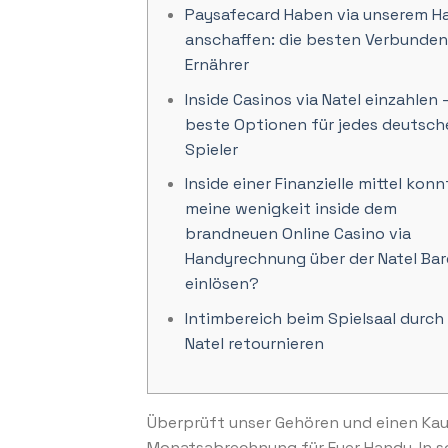
Paysafecard Haben via unserem H
anschaffen: die besten Verbunden
Ernährer
Inside Casinos via Natel einzahlen 
beste Optionen für jedes deutsch
Spieler
Inside einer Finanzielle mittel konn
meine wenigkeit inside dem
brandneuen Online Casino via
Handyrechnung über der Natel Bar
einlösen?
Intimbereich beim Spielsaal durch
Natel retournieren
Überprüft unser Gehören und einen Kau
Monatsabrechnung für Euer Handy. In 