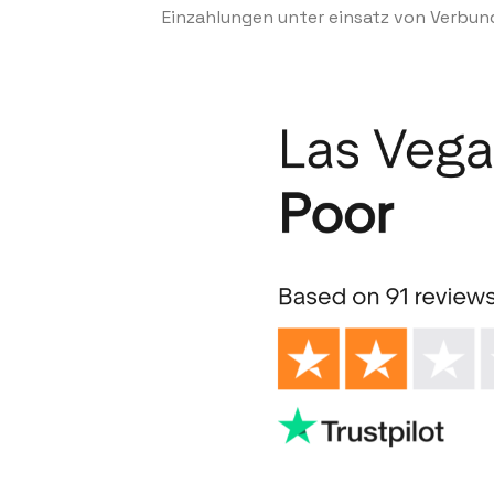
Einzahlungen unter einsatz von Verbu