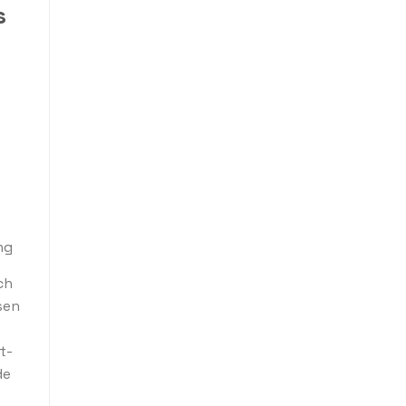
s
ch
sen
t-
de