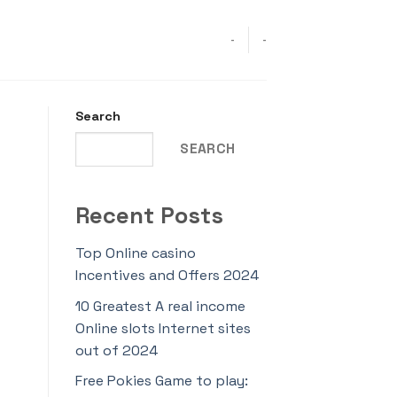
-
-
Search
SEARCH
Recent Posts
Top Online casino
Incentives and Offers 2024
10 Greatest A real income
Online slots Internet sites
out of 2024
Free Pokies Game to play: