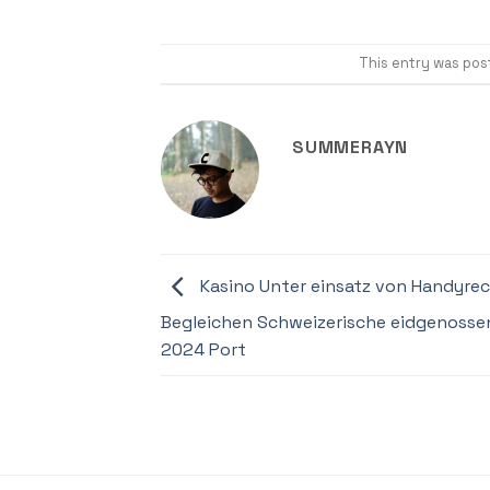
This entry was pos
SUMMERAYN
Kasino Unter einsatz von Handyre
Begleichen Schweizerische eidgenosse
2024 Port