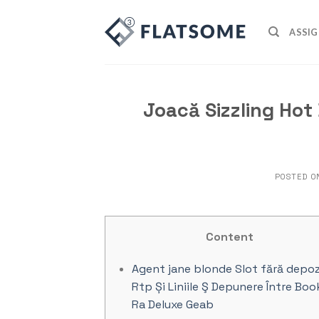
Skip
to
ASSIG
content
Joacă Sizzling Hot
POSTED 
Content
Agent jane blonde Slot fără depozi
Rtp Și Liniile Ş Depunere Între Boo
Ra Deluxe Geab