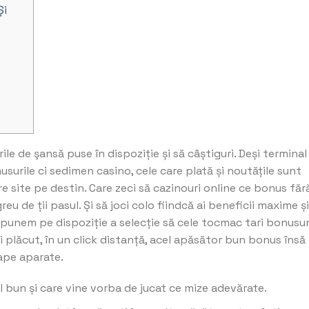
Și
ile de şansă puse în dispoziție și să câștiguri. Deși terminal
surile ci sedimen casino, cele care plată și noutățile sunt
e site pe destin. Care zeci să cazinouri online ce bonus făr
eu de ții pasul. Și să joci colo fiindcă ai beneficii maxime ș
i punem pe dispoziție a selecție să cele tocmac tari bonusur
zi plăcut, în un click distanță, acel apăsător bun bonus însă
ape aparate.
l bun și care vine vorba de jucat ce mize adevărate.