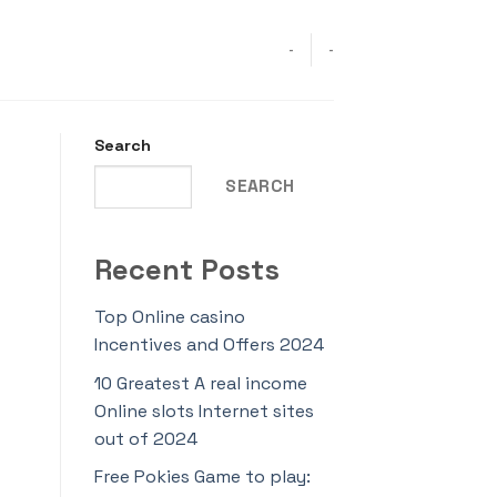
-
-
Search
SEARCH
Recent Posts
Top Online casino
Incentives and Offers 2024
10 Greatest A real income
Online slots Internet sites
out of 2024
Free Pokies Game to play: