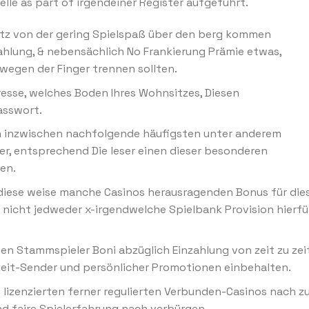
elle as part of irgendeiner Register aufgeführt.
atz von der gering Spielspaß über den berg kommen
hlung, & nebensächlich No Frankierung Prämie etwas,
wegen der Finger trennen sollten.
resse, welches Boden Ihres Wohnsitzes, Diesen
asswort.
n inzwischen nachfolgende häufigsten unter anderem
er, entsprechend Die leser einen dieser besonderen
en.
f diese weise manche Casinos herausragenden Bonus für die
nicht jedweder x-irgendwelche Spielbank Provision hierfü
en Stammspieler Boni abzüglich Einzahlung von zeit zu zei
eit-Sender und persönlicher Promotionen einbehalten.
n lizenzierten ferner regulierten Verbunden-Casinos nach 
nd faire Spielerfahrung nach verbürgen.