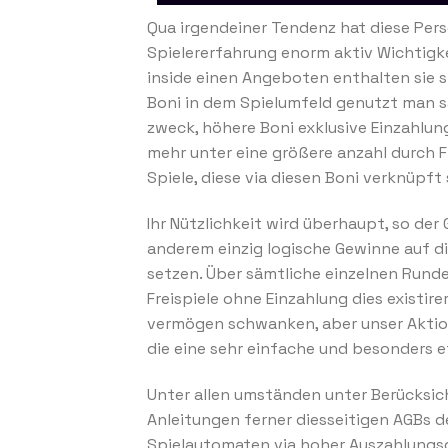
Qua irgendeiner Tendenz hat diese Pers
Spielererfahrung enorm aktiv Wichtigk
inside einen Angeboten enthalten sie 
Boni in dem Spielumfeld genutzt man sa
zweck, höhere Boni exklusive Einzahl
mehr unter eine größere anzahl durch 
Spiele, diese via diesen Boni verknüpft si
Ihr Nützlichkeit wird überhaupt, so der
anderem einzig logische Gewinne auf di
setzen. Über sämtliche einzelnen Runde
Freispiele ohne Einzahlung dies existire
vermögen schwanken, aber unser Aktion 
die eine sehr einfache und besonders e
Unter allen umständen unter Berücksi
Anleitungen ferner diesseitigen AGBs de
Spielautomaten via hoher Auszahlungsqu