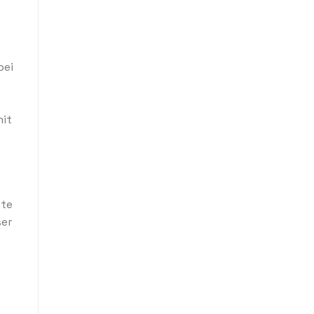
bei
mit
ote
ser