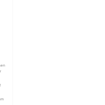
sen
r
t
zum