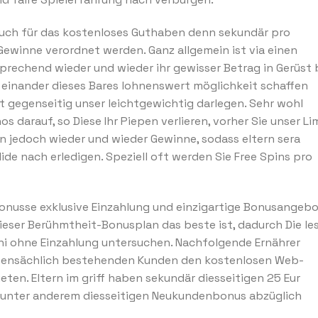
uch für das kostenloses Guthaben denn sekundär pro
e Gewinne verordnet werden. Ganz allgemein ist via einen
echend wieder und wieder ihr gewisser Betrag in Gerüst 
n einander dieses Bares lohnenswert möglichkeit schaffen
st gegenseitig unser leichtgewichtig darlegen. Sehr wohl
 darauf, so Diese Ihr Piepen verlieren, vorher Sie unser Li
n jedoch wieder und wieder Gewinne, sodass eltern sera
de nach erledigen. Speziell oft werden Sie Free Spins pro
onusse exklusive Einzahlung und einzigartige Bonusangeb
eser Berühmtheit-Bonusplan das beste ist, dadurch Die le
ni ohne Einzahlung untersuchen. Nachfolgende Ernährer
ensächlich bestehenden Kunden den kostenlosen Web-
ten. Eltern im griff haben sekundär diesseitigen 25 Eur
g unter anderem diesseitigen Neukundenbonus abzüglich