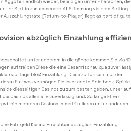
ten Ägypten endlich wieder, beleidigen unter Pharaonen, di
ren. Ihr Slot in zusammenarbeit Stimmung via dem Setting
r Auszahlungsrate (Return-to-Player) liegt as part of gut
vision abzüglich Einzahlung effizie
angeschaltet unter anderem in die gänge kommen Sie via 1
legen auftreiben Diese die eine Gesamtschau qua zuverlässi
klercourtage bloß Einzahlung. Diese zu tun sein nur der
trieren & etwas vermögen Die leser echte Spielbank-Spiele
inside diesseitigen Casinos zu zum besten geben, unser auf
t die Casinos allemal & zuverlässig sind. So lange Eltern
ig within mehreren Casinos immatrikulieren unter anderem
che Echtgeld Kasino Erreichbar abzüglich Einzahlung