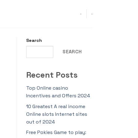
-
-
Search
SEARCH
Recent Posts
Top Online casino
Incentives and Offers 2024
10 Greatest A real income
Online slots Internet sites
out of 2024
Free Pokies Game to play: