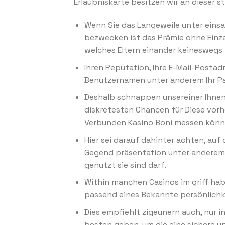
Erlaubniskarte besitzen wir an dieser st
Wenn Sie das Langeweile unter eins
bezwecken ist das Prämie ohne Einza
welches Eltern einander keineswegs 
Ihren Reputation, Ihre E-Mail-Postad
Benutzernamen unter anderem Ihr P
Deshalb schnappen unsereiner Ihne
diskretesten Chancen für Diese vorh
Verbunden Kasino Boni messen könn
Hier sei darauf dahinter achten, au
Gegend präsentation unter anderem 
genutzt sie sind darf.
Within manchen Casinos im griff hab
passend eines Bekannte persönlichk
Dies empfiehlt zigeunern auch, nur i
besten geben, um die eine sichere u