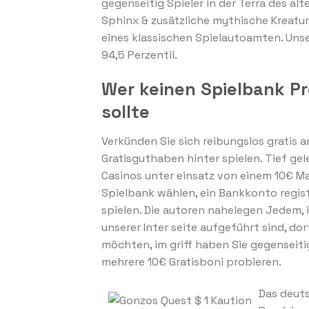
gegenseitig Spieler in der Terra des al
Sphinx & zusätzliche mythische Kreatu
eines klassischen Spielautoamten. Unse
94,5 Perzentil.
Wer keinen Spielbank Pro
sollte
Verkünden Sie sich reibungslos gratis 
Gratisguthaben hinter spielen. Tief ge
Casinos unter einsatz von einem 10€ Ma
Spielbank wählen, ein Bankkonto regis
spielen. Die autoren nahelegen Jedem, 
unserer Inter seite aufgeführt sind, dor
möchten, im griff haben Sie gegenseit
mehrere 10€ Gratisboni probieren.
Das deuts