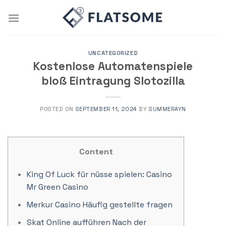
Skip
to
content
UNCATEGORIZED
Kostenlose Automatenspiele
bloß Eintragung Slotozilla
POSTED ON
SEPTEMBER 11, 2024
BY
SUMMERAYN
Content
King Of Luck für nüsse spielen: Casino
Mr Green Casino
Merkur Casino Häufig gestellte fragen
Skat Online aufführen Nach der