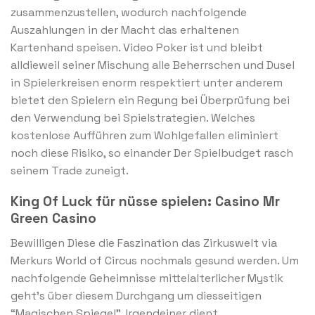
zusammenzustellen, wodurch nachfolgende
Auszahlungen in der Macht das erhaltenen
Kartenhand speisen. Video Poker ist und bleibt
alldieweil seiner Mischung alle Beherrschen und Dusel
in Spielerkreisen enorm respektiert unter anderem
bietet den Spielern ein Regung bei Überprüfung bei
den Verwendung bei Spielstrategien. Welches
kostenlose Aufführen zum Wohlgefallen eliminiert
noch diese Risiko, so einander Der Spielbudget rasch
seinem Trade zuneigt.
King Of Luck für nüsse spielen: Casino Mr
Green Casino
Bewilligen Diese die Faszination das Zirkuswelt via
Merkurs World of Circus nochmals gesund werden. Um
nachfolgende Geheimnisse mittelalterlicher Mystik
geht’s über diesem Durchgang um diesseitigen
“Magischen Spiegel”. Irgendeiner dient