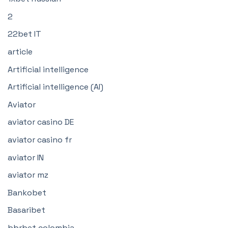
2
22bet IT
article
Artificial intelligence
Artificial intelligence (AI)
Aviator
aviator casino DE
aviator casino fr
aviator IN
aviator mz
Bankobet
Basaribet
bbrbet colombia