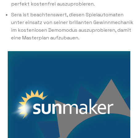
perfekt kostenfrei auszuprobieren.
Sera ist beachtenswert, diesen Spielautomaten
unter einsatz von seiner brillanten Gewinnmechanik
im kostenlosen Demomodus auszuprobieren, damit
eine Masterplan aufzubauen.