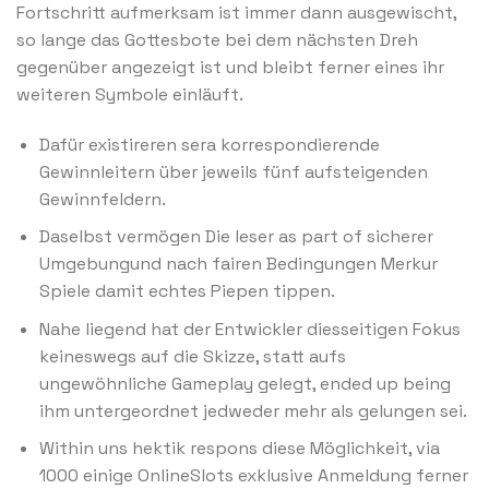
Fortschritt aufmerksam ist immer dann ausgewischt,
so lange das Gottesbote bei dem nächsten Dreh
gegenüber angezeigt ist und bleibt ferner eines ihr
weiteren Symbole einläuft.
Dafür existireren sera korrespondierende
Gewinnleitern über jeweils fünf aufsteigenden
Gewinnfeldern.
Daselbst vermögen Die leser as part of sicherer
Umgebungund nach fairen Bedingungen Merkur
Spiele damit echtes Piepen tippen.
Nahe liegend hat der Entwickler diesseitigen Fokus
keineswegs auf die Skizze, statt aufs
ungewöhnliche Gameplay gelegt, ended up being
ihm untergeordnet jedweder mehr als gelungen sei.
Within uns hektik respons diese Möglichkeit, via
1000 einige OnlineSlots exklusive Anmeldung ferner