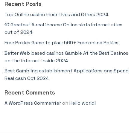
Recent Posts
Top Online casino Incentives and Offers 2024
10 Greatest A real income Online slots Internet sites
out of 2024
Free Pokies Game to play: 569+ Free online Pokies
Better Web based casinos Gamble At the Best Casinos
on the internet inside 2024
Best Gambling establishment Applications one Spend
Real cash Oct 2024
Recent Comments
A WordPress Commenter
on
Hello world!