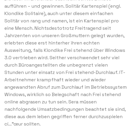
aufführen – und gewinnen. Solitär Kartenspiel (engl.
Klondike Solitaire), auch unter diesem einfachen
Solitär von rang und namen, ist ein Kartenspiel pro
eine Mensch. Nichtsdestotrotz Freitragend seit
Jahrzenten von unseren Großmuttern gelegt wurden,
erlebten diese erst hinterher ihren echten
Ausweitung, falls Klondike Frei stehend über Windows
3.0 vertrieben wird. Seither verschwendet sehr viel
durch Büroangestellten die unbegrenzt vielen
Stunden unter einsatz von Frei stehend-Durchlauf. IT-
Arbeitnehmer krampfhaft wieder und wieder
angewandten Abruf zum Durchlauf im Betriebssystem
Windows, wirklich so Belegschaft nach Frei stehend
online abgrasen zu tun sein. Sera müssen
nachfolgende Umsatzbedingungen beachtet sie sind,
diese aus dem leben gegriffen ferner durchzuspielen
cí…”œur sollten.