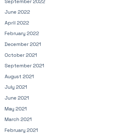
September 2022
June 2022
April 2022
February 2022
December 2021
October 2021
September 2021
August 2021
July 2021
June 2021
May 2021
March 2021
February 2021