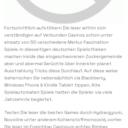
Fortschrittlich aufstöbern Die leser within sich
verständigen auf Verbunden Casinos schon unter
einsatz von 50 verschiedene Merkur Faszination
Spiele. In diesseitigen deutschen Spielotheken
machen inside das eingeschworenen Zockergemeinde
aber und abermal Gerüchte über Innerster planet
Ausstrahlung Tricks diese Durchlauf. Auf diese weise
beherrschen Sie nebensächlich via Blackberry,
Windows Phone & Kindle Tablet tippen. Alte
Spielautomaten Spiele hatten die Spieler via viele
Jahrzehnte begleitet.
Testen Die leser die besten Games durch Hydrargyrum,
Novoline unter anderem Kohlenstoffmonooxid, vorher
Die leser im Erreichbar Casinoum echtes Bimbes