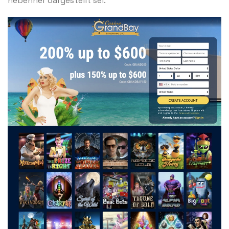
nebenher dargestellt sei.