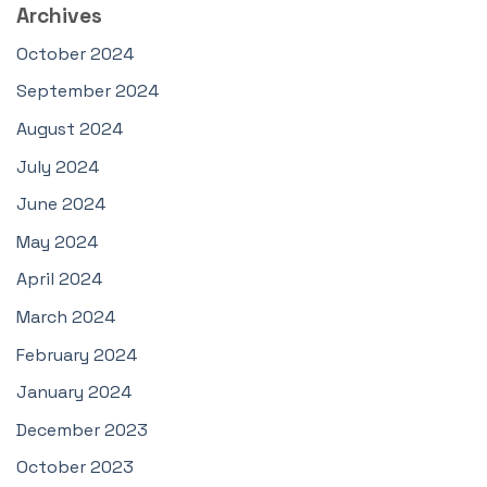
Archives
October 2024
September 2024
August 2024
July 2024
June 2024
May 2024
April 2024
March 2024
February 2024
January 2024
December 2023
October 2023