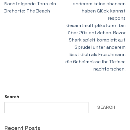
Nachfolgende Terra ein
anderem keine chancen
Drehorte: The Beach
haben Glück kannst
respons
Gesamtmultiplikatoren bei
über 20x entziehen. Razor
Shark spielt komplett auf
Sprudel unter anderem
lässt dich als Froschmann
die Geheimnisse ihr Tiefsee
nachforschen.
Search
SEARCH
Recent Posts