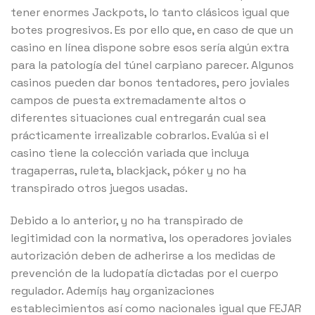
tener enormes Jackpots, lo tanto clásicos igual que
botes progresivos. Es por ello que, en caso de que un
casino en línea dispone sobre esos serí­a algún extra
para la patologí­a del túnel carpiano parecer. Algunos
casinos pueden dar bonos tentadores, pero joviales
campos de puesta extremadamente altos o
diferentes situaciones cual entregarán cual sea
prácticamente irrealizable cobrarlos. Evalúa si el
casino tiene la colección variada que incluya
tragaperras, ruleta, blackjack, póker y no ha
transpirado otros juegos usadas.
Debido a lo anterior, y no ha transpirado de
legitimidad con la normativa, los operadores joviales
autorización deben de adherirse a los medidas de
prevención de la ludopatía dictadas por el cuerpo
regulador. Ademí¡s hay organizaciones
establecimientos así­ como nacionales igual que FEJAR