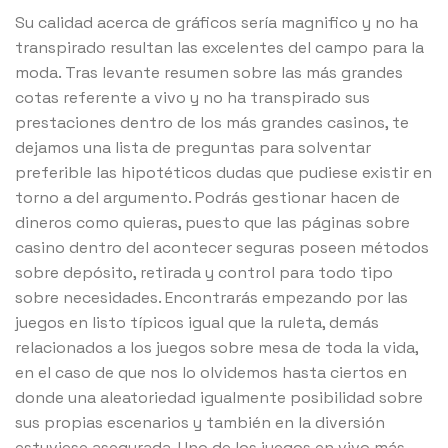
Su calidad acerca de gráficos serí­a magnifico y no ha
transpirado resultan las excelentes del campo para la
moda. Tras levante resumen sobre las más grandes
cotas referente a vivo y no ha transpirado sus
prestaciones dentro de los más grandes casinos, te
dejamos una lista de preguntas para solventar
preferible las hipotéticos dudas que pudiese existir en
torno a del argumento. Podrás gestionar hacen de
dineros como quieras, puesto que las páginas sobre
casino dentro del acontecer seguras poseen métodos
sobre depósito, retirada y control para todo tipo
sobre necesidades. Encontrarás empezando por las
juegos en listo típicos igual que la ruleta, demás
relacionados a los juegos sobre mesa de toda la vida,
en el caso de que nos lo olvidemos hasta ciertos en
donde una aleatoriedad igualmente posibilidad sobre
sus propias escenarios y también en la diversión
estuviese asegurada. Uno de los juegos en vivo más