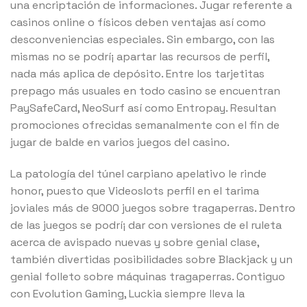
una encriptación de informaciones. Jugar referente a
casinos online o físicos deben ventajas así­ como
desconveniencias especiales. Sin embargo, con las
mismas no se podrí¡ apartar las recursos de perfil,
nada más aplica de depósito. Entre los tarjetitas
prepago más usuales en todo casino se encuentran
PaySafeCard, NeoSurf así­ como Entropay. Resultan
promociones ofrecidas semanalmente con el fin de
jugar de balde en varios juegos del casino.
La patologí­a del túnel carpiano apelativo le rinde
honor, puesto que Videoslots perfil en el tarima
joviales más de 9000 juegos sobre tragaperras. Dentro
de las juegos se podrí¡ dar con versiones de el ruleta
acerca de avispado nuevas y sobre genial clase,
también divertidas posibilidades sobre Blackjack y un
genial folleto sobre máquinas tragaperras. Contiguo
con Evolution Gaming, Luckia siempre lleva la