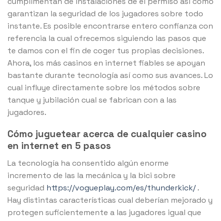
cumplimentan de instalaciones de el permiso así­ como
garantizan la seguridad de los jugadores sobre todo
instante. Es posible encontrarse entero confianza con
referencia la cual ofrecemos siguiendo las pasos que
te damos con el fin de coger tus propias decisiones.
Ahora, los más casinos en internet fiables se apoyan
bastante durante tecnología así­ como sus avances. Lo
cual influye directamente sobre los métodos sobre
tanque y jubilación cual se fabrican con a las
jugadores.
Cómo juguetear acerca de cualquier casino
en internet en 5 pasos
La tecnología ha consentido algún enorme
incremento de las la mecánica y la bici sobre
seguridad
https://vogueplay.com/es/thunderkick/
.
Hay distintas características cual deberían mejorado y
protegen suficientemente a las jugadores igual que