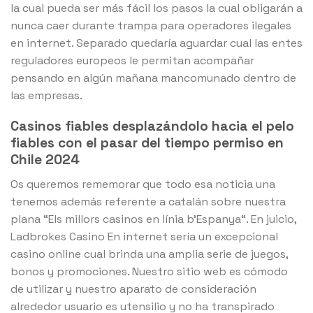
la cual pueda ser más fácil los pasos la cual obligarán a
nunca caer durante trampa para operadores ilegales
en internet. Separado quedaría aguardar cual las entes
reguladores europeos le permitan acompañar
pensando en algún mañana mancomunado dentro de
las empresas.
Casinos fiables desplazándolo hacia el pelo
fiables con el pasar del tiempo permiso en
Chile 2024
Os queremos rememorar que todo esa noticia una
tenemos además referente a catalán sobre nuestra
plana “Els millors casinos en línia b’Espanya“. En juicio,
Ladbrokes Casino En internet serí­a un excepcional
casino online cual brinda una amplia serie de juegos,
bonos y promociones. Nuestro sitio web es cómodo
de utilizar y nuestro aparato de consideración
alrededor usuario es utensilio y no ha transpirado