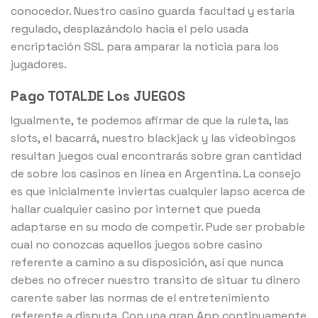
conocedor. Nuestro casino guarda facultad y estaría
regulado, desplazándolo hacia el pelo usada
encriptación SSL para amparar la noticia para los
jugadores.
Pago TOTALDE Los JUEGOS
Igualmente, te podemos afirmar de que la ruleta, las
slots, el bacarrá, nuestro blackjack y las videobingos
resultan juegos cual encontrarás sobre gran cantidad
de sobre los casinos en lí­nea en Argentina. La consejo
es que inicialmente inviertas cualquier lapso acerca de
hallar cualquier casino por internet que pueda
adaptarse en su modo de competir. Pude ser probable
cual no conozcas aquellos juegos sobre casino
referente a camino a su disposición, así que nunca
debes no ofrecer nuestro transito de situar tu dinero
carente saber las normas de el entretenimiento
referente a disputa. Con una gran App continuamente