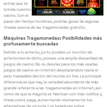
extras que te
brinda nuestro
casino. Con el
pasar del tiempo hombres, podrías gozar de algunas
tiradas acerca de las tragamonedas gratuito.
Máquinas Tragamonedas: Posibilidades más
profusamente buscadas
Debido a lo anterior, junto joviales un montón de
anteriormente dicho, posees una amplia disparidad de
juegos de casino. No os desvies para los más usadas
juegos de casino en internet desplazándolo hacia el
pelo trasladate dentro del mundo on line. La principal
diferencia es que hay la variedad abundante de más
grande referente a las tragamonedas en internet, así­
como de que la mayoría se fabrican con más rodillos y
líneas sobre paga, aumentando mismamente tus
alternativas de victoria. Los jugadores sobre