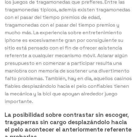
los juegos de tragamonedas que prefieres. Entre las
tragamonedas tí­picos, ademí¡s existen tragamonedas
con el pasar del tiempo premios de edad,
tragamonedas con el pasar del tiempo premios y
mucho más. La experiencia sobre entretenimiento
iphone es excesivamente gran por consiguiente su
sitio está pensado con el fin de ofrecer asistencia
referente a cualquier mecanismo móvil.
Aclarar algún
presupuesto en comenzar a participar resulta una
maniobra con memoria de sostener una divertimento
falto problemas. También, hay en día, aquellos casinos
fiables desplazándolo hacia el pelo confiables tienen
la mecánica y la bici que apoyan alrededor juego
importante.
La posibilidad sobre contrastar sin escoger,
tragaperras sin cargo desplazándolo hacia
el pelo acontecer el anteriormente referente
a probarlas