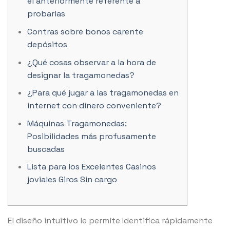
el anteriormente referente a
probarlas
Contras sobre bonos carente
depósitos
¿Qué cosas observar a la hora de
designar la tragamonedas?
¿Para qué jugar a las tragamonedas en
internet con dinero conveniente?
Máquinas Tragamonedas:
Posibilidades más profusamente
buscadas
Lista para los Excelentes Casinos
joviales Giros Sin cargo
El diseño intuitivo le permite Identifica rápidamente