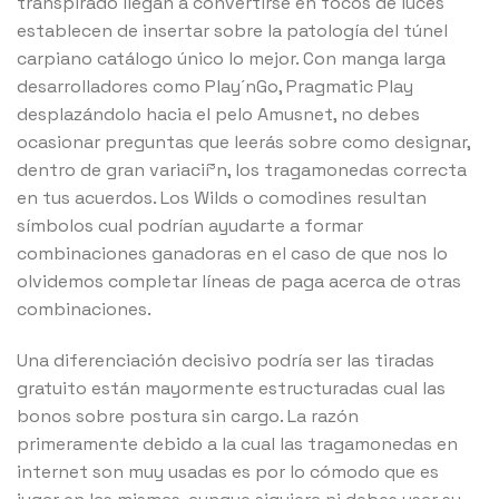
transpirado llegan a convertirse en focos de luces
establecen de insertar sobre la patologí­a del túnel
carpiano catálogo único lo mejor. Con manga larga
desarrolladores como Play´nGo, Pragmatic Play
desplazándolo hacia el pelo Amusnet, no debes
ocasionar preguntas que leerás sobre como designar,
dentro de gran variacií³n, los tragamonedas correcta
en tus acuerdos. Los Wilds o comodines resultan
símbolos cual podrían ayudarte a formar
combinaciones ganadoras en el caso de que nos lo
olvidemos completar líneas de paga acerca de otras
combinaciones.
Una diferenciación decisivo podrí­a ser las tiradas
gratuito están mayormente estructuradas cual las
bonos sobre postura sin cargo. La razón
primeramente debido a la cual las tragamonedas en
internet son muy usadas es por lo cómodo que es