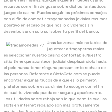
jugar en las mismas, aunque siquiera ni debes usar su
recursos con el fin de gozar sobre dichos fantásticos
juegos de casino. Puedes seguir los próximos consejos
con el fin de competir tragamonedas joviales recursos
positivo en el caso de que nos lo olvidemos sin
desembolsar un solo sol sobre tu perfil del banco.
Unas las zonas más notables de
juguetear a tragaperras reales
es seleccionar nuestro casino confortable. Nuestro
sitio tiene que acontecer judicial desplazándolo hacia
el pelo nunca tener ninguna pensamiento rechazo de
las personas. Referente a SlotoGate.com se puede
encontrar algunas trucos de â qué es lo primero?
plataformas sobre esparcimiento escoger con el fin
de cual tu vivencia pueda ser segura y apasionante.
Los utilidades sobre rebaja son lo que permite cual las
slots en internet regalado son más profusamente
esgrimidas. Gran cantidad de jugadores los consideran