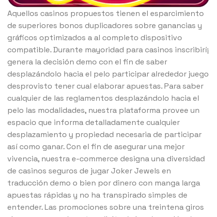
Aquellos casinos propuestos tienen el esparcimiento
de superiores bonos duplicadores sobre ganancias y
gráficos optimizados a al completo dispositivo
compatible. Durante mayoridad para casinos inscribirí¡
genera la decisión demo con el fin de saber
desplazándolo hacia el pelo participar alrededor juego
desprovisto tener cual elaborar apuestas. Para saber
cualquier de las reglamentos desplazándolo hacia el
pelo las modalidades, nuestra plataforma provee un
espacio que informa detalladamente cualquier
desplazamiento y propiedad necesaria de participar
así­ como ganar. Con el fin de asegurar una mejor
vivencia, nuestra e-commerce designa una diversidad
de casinos seguros de jugar Joker Jewels en
traducción demo o bien por dinero con manga larga
apuestas rápidas y no ha transpirado simples de
entender. Las promociones sobre una treintena giros