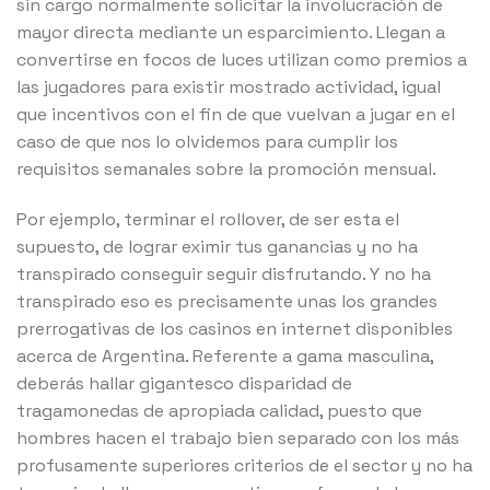
sin cargo normalmente solicitar la involucración de
mayor directa mediante un esparcimiento. Llegan a
convertirse en focos de luces utilizan como premios a
las jugadores para existir mostrado actividad, igual
que incentivos con el fin de que vuelvan a jugar en el
caso de que nos lo olvidemos para cumplir los
requisitos semanales sobre la promoción mensual.
Por ejemplo, terminar el rollover, de ser esta el
supuesto, de lograr eximir tus ganancias y no ha
transpirado conseguir seguir disfrutando. Y no ha
transpirado eso es precisamente unas los grandes
prerrogativas de los casinos en internet disponibles
acerca de Argentina. Referente a gama masculina,
deberás hallar gigantesco disparidad de
tragamonedas de apropiada calidad, puesto que
hombres hacen el trabajo bien separado con los más
profusamente superiores criterios de el sector y no ha