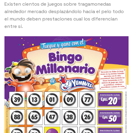
Existen cientos de juegos sobre tragamonedas
alrededor mercado desplazándolo hacia el pelo todo
el mundo deben prestaciones cual los diferencian
entre sí.