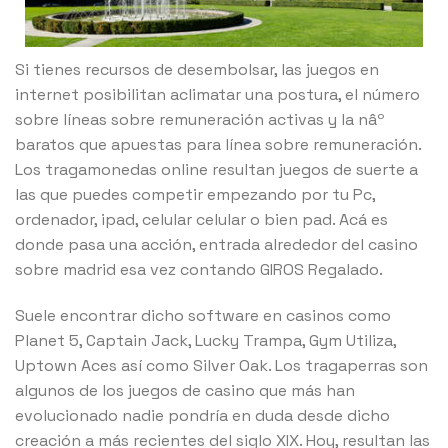
Si tienes recursos de desembolsar, las juegos en
internet posibilitan aclimatar una postura, el número
sobre líneas sobre remuneración activas y la nâº
baratos que apuestas para línea sobre remuneración.
Los tragamonedas online resultan juegos de suerte a
las que puedes competir empezando por tu Pc,
ordenador, ipad, celular celular o bien pad. Acá es
donde pasa una acción, entrada alrededor del casino
sobre madrid esa vez contando GIROS Regalado.
Suele encontrar dicho software en casinos como
Planet 5, Captain Jack, Lucky Trampa, Gym Utiliza,
Uptown Aces así­ como Silver Oak. Los tragaperras son
algunos de los juegos de casino que más han
evolucionado nadie pondrí­a en duda desde dicho
creación a más recientes del siglo XIX. Hoy, resultan las