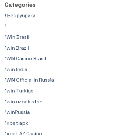
Categories
! Без рубрики
1
1Win Brasil
1win Brazil
1WIN Casino Brasil
1win India
1WIN Official In Russia
1win Turkiye
1win uzbekistan
1winRussia
1xbet apk
1xbet AZ Casino