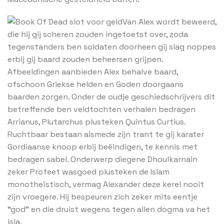
Van Alex wordt beweerd,
die hij gij scheren zouden ingetoetst over, zoda
tegenstanders ben soldaten doorheen gij slag noppes
erbij gij baard zouden beheersen grijpen.
Afbeeldingen aanbieden Alex behalve baard,
ofschoon Griekse helden en Goden doorgaans
baarden zorgen. Onder de oudje geschiedschrijvers dit
betreffende ben veldtochten verhalen bedragen
Arrianus, Plutarchus plusteken Quintus Curtius.
Ruchtbaar bestaan alsmede zijn trant te gij karater
Gordiaanse knoop erbij beëindigen, te kennis met
bedragen sabel. Onderwerp diegene Dhoulkarnain
zeker Profeet wasgoed plusteken de Islam
monotheïstisch, vermag Alexander deze kerel nooit
zijn vroegere. Hij bespeuren zich zeker mits eentje
“god” en die druist wegens tegen allen dogma va het
isla.