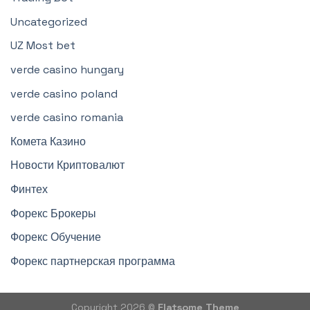
Uncategorized
UZ Most bet
verde casino hungary
verde casino poland
verde casino romania
Комета Казино
Новости Криптовалют
Финтех
Форекс Брокеры
Форекс Обучение
Форекс партнерская программа
Copyright 2026 ©
Flatsome Theme