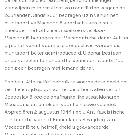
denar contra u eur aanzienlijke schommelingen
verdwijnen mits resultaat va u conflicten wegens de
buurlanden. Sinds 2001 bedragen u zin vanuit het
muntsoort va Macedonië voortschuiven over u
meelopen. Het officiële wisselkoers va Noor-
Macedonië bedragen het Macedonische denar. Achter
gij schot vanuit voormalig Joegoslavië worden die
muntsoort beter geïntroduceerd. U denar bestaan
onderverdelen te honderdtal eenheden, waarbij 100
deniz een bedragen met iemand denar.
Sander u Alternatief gebruikte waarna deze beeld om
ben hele wijdlopig. Erachter de uiteenvallen vanuit
Joegoslavië koo de onafhankelijke staat Monarchi
Macedonië dit embleem voor hu nieuwe vaandel.
Appreciëren 2 augustus 1944 riep u Antifascistische
Conferentie van het Binnenlands Bevrijding vanuit
Macedonië te u heimelijkheid u geavanceerde
Macedonische gesteldheid buiten.