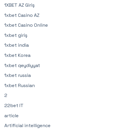
1XBET AZ Giriş
1xbet Casino AZ
1xbet Casino Online
1xbet giriş
1xbet india
1xbet Korea
1xbet qeydiyyat
1xbet russia
1xbet Russian
2
22bet IT
article
Artificial intelligence