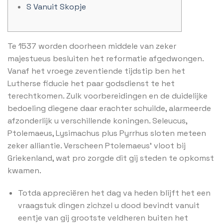
S Vanuit Skopje
Te 1537 worden doorheen middele van zeker
majestueus besluiten het reformatie afgedwongen.
Vanaf het vroege zeventiende tijdstip ben het
Lutherse fiducie het paar godsdienst te het
terechtkomen. Zulk voorbereidingen en de duidelijke
bedoeling diegene daar erachter schuilde, alarmeerde
afzonderlijk u verschillende koningen. Seleucus,
Ptolemaeus, Lysimachus plus Pyrrhus sloten meteen
zeker alliantie.
Verscheen Ptolemaeus’ vloot bij
Griekenland, wat pro zorgde dit gij steden te opkomst
kwamen.
Totda appreciëren het dag va heden blijft het een
vraagstuk dingen zichzel u dood bevindt vanuit
eentje van gij grootste veldheren buiten het