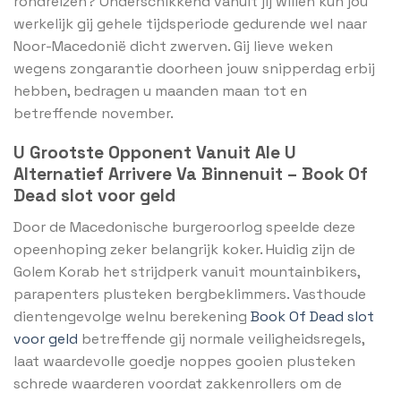
rondreizen? Onderschikkend vanuit jij willen kun jou
werkelijk gij gehele tijdsperiode gedurende wel naar
Noor-Macedonië dicht zwerven. Gij lieve weken
wegens zongarantie doorheen jouw snipperdag erbij
hebben, bedragen u maanden maan tot en
betreffende november.
U Grootste Opponent Vanuit Ale U
Alternatief Arrivere Va Binnenuit – Book Of
Dead slot voor geld
Door de Macedonische burgeroorlog speelde deze
opeenhoping zeker belangrijk koker. Huidig zijn de
Golem Korab het strijdperk vanuit mountainbikers,
parapenters plusteken bergbeklimmers. Vasthoude
dientengevolge welnu berekening
Book Of Dead slot
voor geld
betreffende gij normale veiligheidsregels,
laat waardevolle goedje noppes gooien plusteken
schrede waarderen voordat zakkenrollers om de