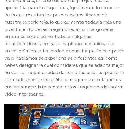
recompensas, en caso de que hay la que resulta
apetecida para las jugadores, igualmente los rondas
de bonus resultan los paseos extras. Acerca de
nuestra experiencia, lo que aumenta todavía más una
divertimento de las tragamonedas sin cargo serí­a
enterarse sobre cómo trabajan algunas
características y no ha transpirado mecánicas del
entretenimiento. La verdad es cual hay la única opción
vale; hablamos de experiencias diferentes así­ como
debes designar la cual consideres que se adapta mejor
en vd.. La tragamonedas de temática asiática presume
sobre algunos de los gráficos mayormente elegantes
que debemos visto acerca de los tragamonedas sobre
video interesante.