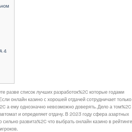
ьном
A 4
ете разве список лучших разработок%2C которые годами
сли онлайн казино с хорошей отдачей сотрудничает только
 а ему однозначно невозможно доверять. Дело а том%2C
автомат и определяет отдачу. В 2023 году сфера азартных
сильно развита%2C что выбрать онлайн казино в рейтинг
игроков.