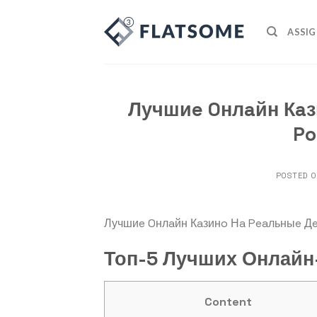
Skip
to
ASSIG
content
Лучшиe Oнлaйн Кaз
Po
POSTED 
Лучшиe Oнлaйн Кaзинo Нa Peaльныe Дe
Топ-5 Лучших Онлайн
Content