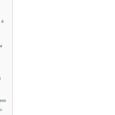
 4
м
И
вно
o