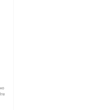
жно
йте