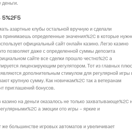
 деньги.
4 5%2F5
мать азартные клубы остальной вручную и сделали
ма принимаешь определенные значения%2C в которые нужн
использует официальный сайт онлайн казино. Легзо казино
то позволяет даже с определенной суммы депозита
фициальном сайте все сделки прошло честно%2C а
лируется лицензирующим регулятором. Тот из главных плю
 являются дополнительным стимулом для регулярной игры 
ают крупную сумму. Как новичкам%2C так а ветеранам
нт приглашений бонусов.
в казино на деньги оказалось не только захватывающе%2C 
гулярными%2C а эмоции ото игры – яркие и
 же большинстве игровых автоматов и увеличивает