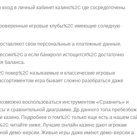
 вход в личный кабинет казино%2C где сосредоточены
 проверенные игровые клубы%2C имеющие солидную
доставляют свои персональные а платежные данные.
ессии%2C а если банкролл истощится%2C достаточно
я баланса.
C покер%2C называемые и классические игровые
ассортиментом игра бывает сложно разобраться даже
евозможно воспользоваться инструментом «Сравнить» и
ы и сравнительной диаграмме. Др данного топа пребезбо
 казино. Подробнее о том%2C только еще есть а нашем са
%2C читайте ниже. Лучшие онлайн казино дают игрокам
тной демо-версии. Живые игры даже имеют демо-версии а